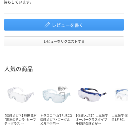
待ちしています。
レビューを書く
レビューをリクエストする
人気の商品
【保護メガネ】 熱田資材
トラスコ中山 TRUSCO
【保護メガネ】 山本光学
山本光学 
「現場のチカラ」セーフ
保護メガネ・ゴーグル
オーバーグラスタイプ
型 LF-301
ティグラス …
メガネ併用…
多機能保護めが…