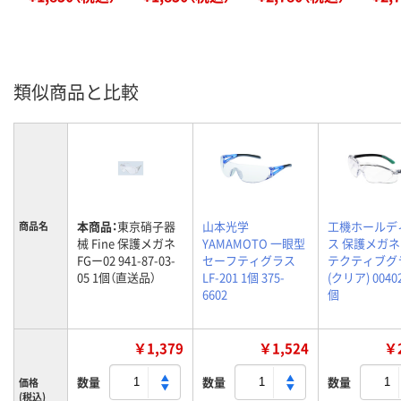
類似商品と比較
本商品：
東京硝子器
山本光学
工機ホールデ
商品名
械 Fine 保護メガネ
YAMAMOTO 一眼型
ス 保護メガネ
FGー02 941-87-03-
セーフティグラス
テクティブグ
05 1個（直送品）
LF-201 1個 375-
(クリア) 00402
6602
個
￥1,379
￥1,524
￥2
数量
数量
数量
価格
(税込)