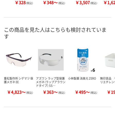
￥328
￥348～
￥3,507
￥1,6
（税込）
（税込）
（税込）
この商品を見た人はこちらも検討されていま
す
重松製作所 シゲマツ 保
アズワン ラップ型保護
小林製薬 消臭元 ZERO
無印良品 
護メガネ EE
メガネ（ラップアラウン
リエチレン
ドタイプ） SS…
￥4,823～
￥363～
￥495～
￥1
（税込）
（税込）
（税込）