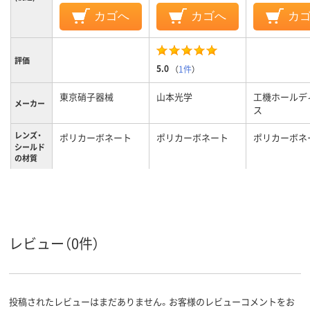
カゴへ
カゴへ
カ
評価
5.0
（
1件
）
東京硝子器械
山本光学
工機ホールデ
メーカー
ス
レンズ・
ポリカーボネート
ポリカーボネート
ポリカーボネ
シールド
の材質
43g
重量
レビュー（0件）
投稿されたレビューはまだありません。お客様のレビューコメントをお