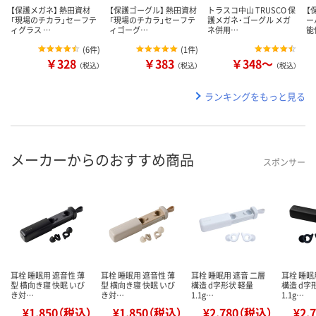
【保護メガネ】 熱田資材
【保護ゴーグル】 熱田資材
トラスコ中山 TRUSCO 保
【
「現場のチカラ」セーフテ
「現場のチカラ」セーフテ
護メガネ・ゴーグル メガ
ー
ィグラス …
ィゴーグ…
ネ併用…
能
(
6件
)
(
1件
)
￥328
￥383
￥348～
（税込）
（税込）
（税込）
ランキングをもっと見る
メーカーからのおすすめ商品
スポンサー
耳栓 睡眠用 遮音性 薄
耳栓 睡眠用 遮音性 薄
耳栓 睡眠用 遮音 二層
耳栓 睡眠
型 横向き寝 快眠 いび
型 横向き寝 快眠 いび
構造 d字形状 軽量
構造 d字
き対…
き対…
1.1g…
1.1g…
¥1,850（税込）
¥1,850（税込）
¥2,780（税込）
¥2,