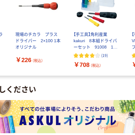
ラ
現場のチカラ プラス
【手工具】角利産業
ドライバー 2×100 1本
kakuri 8本組ドライバ
オリジナル
ーセット 91008 1セ
ット
N
(
19
)
￥226
2
（税込）
￥708
（税込）
しください