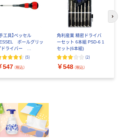
次のスライド
【手工具】ベッセル
角利産業 精密ドライバ
現場のチカ
VESSEL ボールグリッ
ーセット 6本組 PSD-6 1
スドライバー
プドライバー
セット(6本組)
本 オリジ
o.220 +2
(
5
)
(
2
)
￥226
202100 1本
（
￥547
￥548
（税込）
（税込）