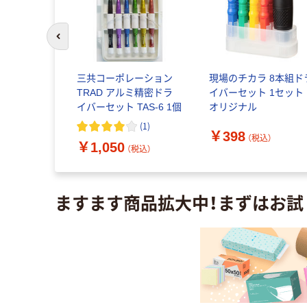
前のスライドへ
イナスドラ
三共コーポレーション
現場のチカラ 8本組ド
3 1個（直送
TRAD アルミ精密ドラ
イバーセット 1セット
イバーセット TAS-6 1個
オリジナル
(
1
)
￥398
込）
（税込）
￥1,050
（税込）
ますます商品拡大中！まずはお試