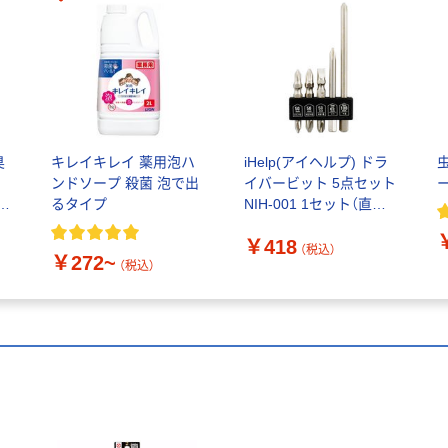
臭
キレイキレイ 薬用泡ハ
iHelp(アイヘルプ) ドラ
ンドソープ 殺菌 泡で出
イバービット 5点セット
O
るタイプ
NIH-001 1セット（直送
品）
￥418
（税込）
￥272~
（税込）