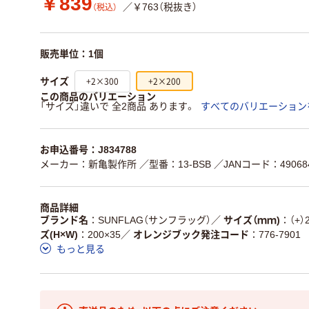
￥839
／￥763（税抜き）
（税込）
販売単位：1個
+2×300
+2×200
サイズ
この商品のバリエーション
「サイズ」違いで 全2商品 あります。
すべてのバリエーション
お申込番号：J834788
メーカー：新亀製作所
／型番：13-BSB
／JANコード：490684
商品詳細
ブランド名
SUNFLAG（サンフラッグ）
／
サイズ（ｍｍ)
（+）
ズ(H×W)
200×35
／
オレンジブック発注コード
776-7901
もっと見る