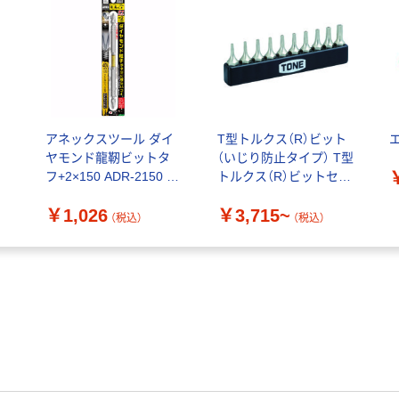
ビ
アネックスツール ダイ
T型トルクス（R）ビット
ヤモンド龍靭ビットタ
（いじり防止タイプ） T型
フ+2×150 ADR-2150 1
トルクス（R）ビットセッ
本（直送品）
ト
￥1,026
￥3,715~
（税込）
（税込）