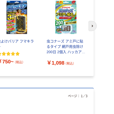
次のスライド
虫よけバリア フマキラ
虫コナーズ アミ戸に貼
LEDハンデ
ー
るタイプ 網戸用虫除け
中電灯 ス
200日 2個入 ハッカアク
ト ランタン 
ア 1個 KINCHO キンチ
防災備品 
￥750~
￥1,098
￥5,520
ョー
ヤマ LKD-3
（税込）
（税込）
ページ：
1
／
3