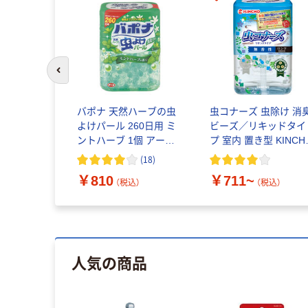
前のスライドへ
バポナ 天然ハーブの虫
虫コナーズ 虫除け 消
よけパール 260日用 ミ
ビーズ／リキッドタイ
ントハーブ 1個 アース
プ 室内 置き型 KINCH
製薬
キンチョー
(
18
)
￥810
￥711~
（税込）
（税込）
人気の商品