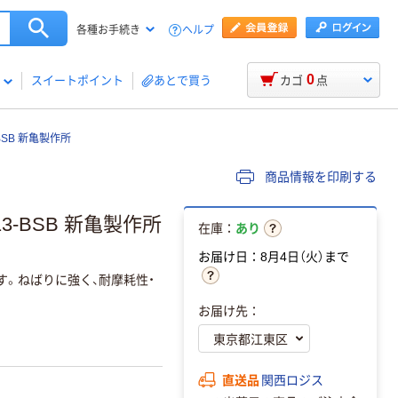
ヘルプ
各種お手続き
0
スイートポイント
あとで買う
カゴ
点
BSB 新亀製作所
商品情報を印刷する
13-BSB 新亀製作所
在庫：
あり
お届け日：8月4日（火）まで
。ねばりに強く、耐摩耗性・
お届け先：
直送品
関西ロジス