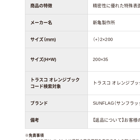
商品の特徴
精密性に優れた特殊表
メーカー名
新亀製作所
サイズ（ｍｍ)
（+）2×200
サイズ(H×W)
200×35
トラスコ オレンジブック
トラスコ オレンジブ
コード検索対象
ブランド
SUNFLAG（サンフラッ
備考
【返品について】お客様
※
免責事項