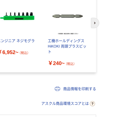
次のスライド
エンジニア ネジモグラ
工機ホールディングス
アネックス
HiKOKI 両頭プラスビッ
ヤモンド龍
￥6,952~
ト
フ+2×85 A
（税込）
（直送品）
￥240~
￥679
（税込）
（
商品情報を印刷する
アスクル商品環境スコアとは