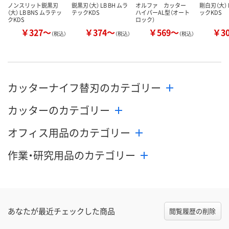
ノンスリット鋭黒刃
鋭黒刃（大） LB BH ムラ
オルファ カッター
剛白刃（大） 
（大） LB BNS ムラテッ
テックKDS
ハイパーAL型（オート
ックKDS
クKDS
ロック）
￥327～
￥374～
￥569～
￥3
（税込）
（税込）
（税込）
カッターナイフ替刃のカテゴリー
カッターのカテゴリー
オフィス用品のカテゴリー
作業・研究用品のカテゴリー
あなたが最近チェックした商品
閲覧履歴の削除