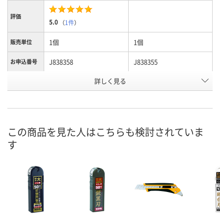
評価
5.0
（
1件
）
1個
1個
販売単位
J838358
J838355
お申込番号
詳しく見る
あり
2点
在庫
8月11日（火）
8月11日（火）
お届け日
数量
数量
この商品を見た人はこちらも検討されていま
す
カゴへ
カゴへ