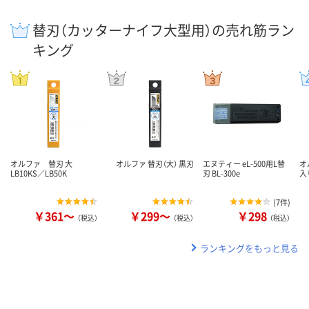
替刃（カッターナイフ大型用）の売れ筋ラン
キング
オルファ 替刃 大
オルファ 替刃（大） 黒刃
エヌティー eL-500用L替
オ
LB10KS／LB50K
刃 BL-300e
入
(
7件
)
￥361～
￥299～
￥298
（税込）
（税込）
（税込）
ランキングをもっと見る