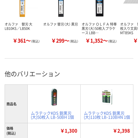
オルファ 替刃 大
オルファ 替刃（大） 黒刃
オルファ ＯＬＦＡ 特専
オルファ 替
LB10KS／LB50K
黒刃（大）50枚入プラケ
枚入り文
ース LBB…
MTB5KS
￥361～
￥299～
￥1,352～
￥
（税込）
（税込）
（税込）
他のバリエーション
商品名
ムラテックKDS 鋭黒刃
ムラテックKDS 鋭黒刃
(大)50枚入 LB-50BH 1個
(大)110枚 LB-110BHN 1個
価格
￥1,300
￥2,398
(税込)