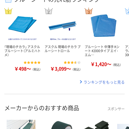
「現場のチカラ」 アスクル
アスクル 現場のチカラ ブ
ブルーシート 中薄手 Kシ
ア
ブルーシート（アルミハト
ルーシートロール
ート #2000タイプ エイ･
ラ
メ）
エム…
3
￥1,420～
（税込）
￥498～
￥3,099～
（税込）
（税込）
ランキングをもっと見る
メーカーからのおすすめ商品
スポンサー