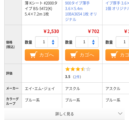
薄 Kシート #2000タ
900タイプ薄手
イプ厚手 3.6×
イプ BS-5472(K)
3.6×5.4m
1個 オリジナ
5.4×7.2m 1枚
10BA3654 1枚 オリ
ジナル
￥2,530
￥702
￥1
数量
数量
数量
価格
(税込)
カゴへ
カゴへ
カ
評価
3.5
（
2件
）
エイ・エム・ジェイ
アスクル
アスクル
メーカー
カラーグ
ブルー系
ブルー系
ブルー系
ループ
アスクル
詳しく見る
商品環境
20
20
スコア