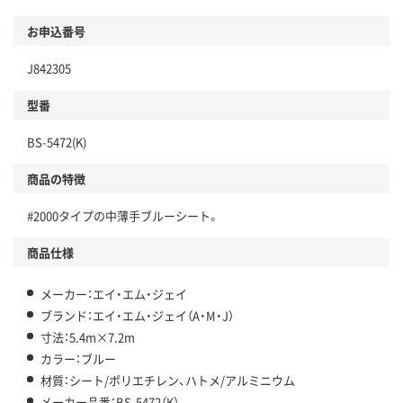
お申込番号
J842305
型番
BS-5472(K)
商品の特徴
#2000タイプの中薄手ブルーシート。
商品仕様
メーカー：エイ・エム・ジェイ
ブランド：エイ・エム・ジェイ（A・M・J）
寸法：5.4m×7.2m
カラー：ブルー
材質：シート/ポリエチレン、ハトメ/アルミニウム
メーカー品番：BS-5472（K）