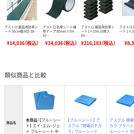
アストロ 園芸用防草シ
アストロ 防草シート補
アストロ 園芸用防草シ
アストロ
ート 50cm幅 602-58…
修テープ 80mm×5m
ート1×10m 10枚入
ート 1×2m
62…
60…
¥14,036（税込）
¥14,036（税込）
¥216,183（税込）
¥8,
類似商品と比較
本商品：
【ブルーシー
【ブルーシート】 ア
アスクル 現
商品名
ト】 エイ・エム・ジェ
スクル 「現場のチカ
カラ プラハト
イ ブルーシート 中
ラ」 ブルーシート
ルーシート 30