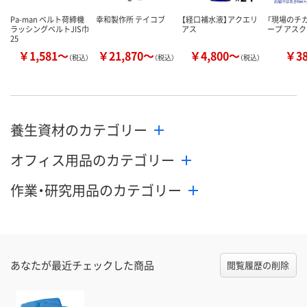
Pa-man ベルト荷締機
幸和製作所 テイコブ
【経口補水液】アクエリ
「現場のチカ
ラッシングベルトJIS巾
アス
ープ アス
25
￥1,581～
￥21,870～
￥4,800～
￥3
（税込）
（税込）
（税込）
養生資材のカテゴリー
オフィス用品のカテゴリー
作業・研究用品のカテゴリー
あなたが最近チェックした商品
閲覧履歴の削除