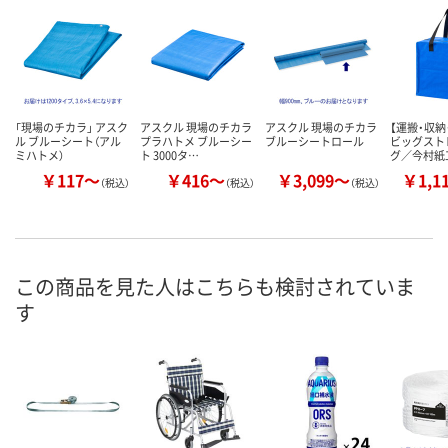
「現場のチカラ」 アスク
アスクル 現場のチカラ
アスクル 現場のチカラ
【運搬・収納
ル ブルーシート（アル
プラハトメ ブルーシー
ブルーシートロール
ビッグスト
ミハトメ）
ト 3000タ…
グ／今村紙
￥117～
￥416～
￥3,099～
￥1,1
（税込）
（税込）
（税込）
この商品を見た人はこちらも検討されていま
す