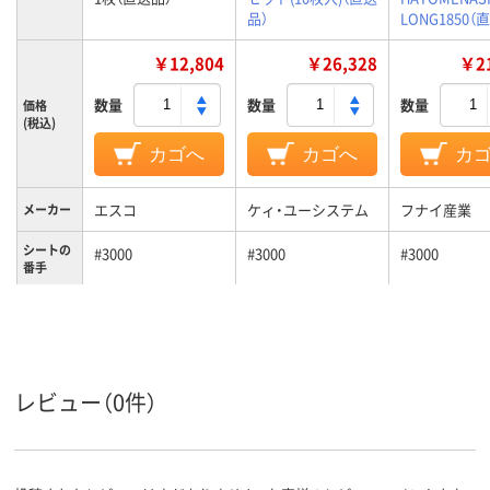
品）
LONG1850（
￥12,804
￥26,328
￥21
数量
数量
数量
価格
(税込)
カゴへ
カゴへ
カ
エスコ
ケィ・ユーシステム
フナイ産業
メーカー
シートの
#3000
#3000
#3000
番手
レビュー（0件）