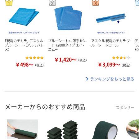
「現場のチカラ」 アスクル
ブルーシート 中薄手 Kシ
アスクル 現場のチカラ ブ
ア
ブルーシート（アルミハト
ート #2000タイプ エイ･
ルーシートロール
ラ
メ）
エム…
3
￥1,420～
（税込）
￥498～
￥3,099～
（税込）
（税込）
ランキングをもっと見る
メーカーからのおすすめ商品
スポンサー