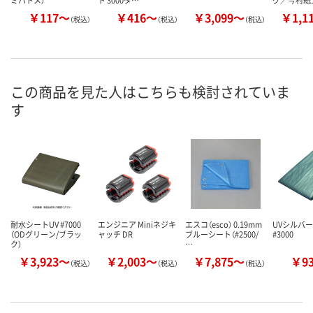
ミハトメ）
ト 3000タ…
グ／今村紙
￥117～
￥416～
￥3,099～
￥1,1
（税込）
（税込）
（税込）
この商品を見た人はこちらも検討されていま
す
耐水シートUV #7000
エンジニア Miniネジキ
エスコ（esco） 0.19mm
UVシルバ
（ODグリーン/ブラッ
ャッチ DR
ブルーシート（#2500/
#3000
ク）
…
￥3,923～
￥2,003～
￥7,875～
￥9
（税込）
（税込）
（税込）