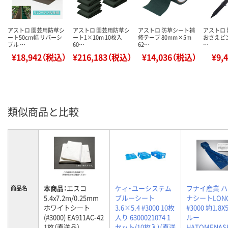
アストロ 園芸用防草シ
アストロ 園芸用防草シ
アストロ 防草シート補
アストロ
ート50cm幅 リバーシ
ート1×10m 10枚入
修テープ 80mm×5m
おさえピン 
ブル …
60…
62…
…
¥18,942（税込）
¥216,183（税込）
¥14,036（税込）
¥9,
類似商品と比較
本商品：
エスコ
ケィ・ユーシステム
フナイ産業 
商品名
5.4x7.2m/0.25mm
ブルーシート
ナシートLON
ホワイトシート
3.6×5.4 #3000 10枚
#3000 約1.8X
(#3000) EA911AC-42
入り 6300021074 1
ルー
1枚（直送品）
セット(10枚入)（直送
HATOMENAS