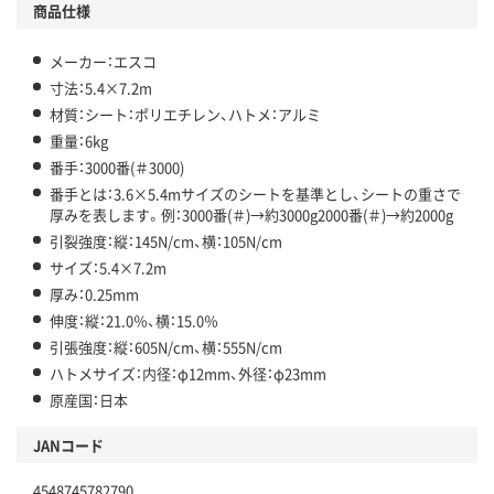
商品仕様
メーカー：エスコ
寸法：5.4×7.2m
材質：シート：ポリエチレン、ハトメ：アルミ
重量：6kg
番手：3000番(＃3000)
番手とは：3.6×5.4mサイズのシートを基準とし、シートの重さで
厚みを表します。例：3000番(＃)→約3000g2000番(＃)→約2000g
引裂強度：縦：145N/cm、横：105N/cm
サイズ：5.4×7.2m
厚み：0.25mm
伸度：縦：21.0％、横：15.0％
引張強度：縦：605N/cm、横：555N/cm
ハトメサイズ：内径：φ12mm、外径：φ23mm
原産国：日本
JANコード
4548745782790