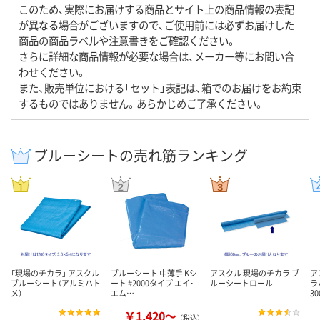
このため、実際にお届けする商品とサイト上の商品情報の表記
が異なる場合がございますので、ご使用前には必ずお届けした
商品の商品ラベルや注意書きをご確認ください。
さらに詳細な商品情報が必要な場合は、メーカー等にお問い合
わせください。
また、販売単位における「セット」表記は、箱でのお届けをお約束
するものではありません。あらかじめご了承ください。
ブルーシートの売れ筋ランキング
「現場のチカラ」 アスクル
ブルーシート 中薄手 Kシ
アスクル 現場のチカラ ブ
ア
ブルーシート（アルミハト
ート #2000タイプ エイ･
ルーシートロール
ラ
メ）
エム…
3
￥1,420～
（税込）