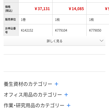
価格
￥37,131
￥14,085
￥9
(税込)
1巻
1枚
1枚
販売単位
お申込番
K142152
K779104
K779050
号
詳しく見る
あり
あり
あり
在庫
8月24日（月）まで
8月24日（月）まで
8月24日（月）
お届け日
数量
数量
数量
カゴへ
カゴへ
カ
養生資材のカテゴリー
オフィス用品のカテゴリー
作業・研究用品のカテゴリー