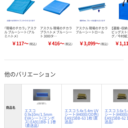
「現場のチカラ」 アスク
アスクル 現場のチカラ
アスクル 現場のチカラ
【運搬・収納
ル ブルーシート（アル
プラハトメ ブルーシー
ブルーシートロール
ビッグスト
ミハトメ）
ト 3000タ…
グ／今村紙
￥117～
￥416～
￥3,099～
￥1,1
（税込）
（税込）
（税込）
他のバリエーション
商品名
エスコ
エスコ 5.4x 5.4m UV
エスコ 3.6x 5.
0.9x10m/1.5mm
シート(#4000/OD色)
シート(#4000
EVAシート(エンボ
EA915BB-63 1枚（直
EA915BB-62
ス) EA911BB-1 1巻
送品）
送品）
（直送品）