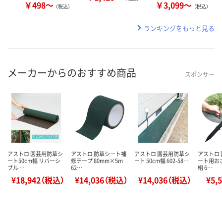
￥498～
￥3,099～
（税込）
（税込）
ランキングをもっと見る
メーカーからのおすすめ商品
スポンサー
アストロ 園芸用防草シ
アストロ 防草シート補
アストロ 園芸用防草シ
アストロ
ート50cm幅 リバーシ
修テープ 80mm×5m
ート 50cm幅 602-58…
ート用おさ
ブル …
62…
組 6…
¥18,942（税込）
¥14,036（税込）
¥14,036（税込）
¥5,