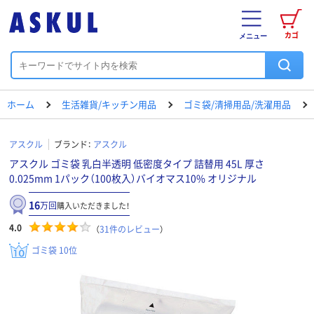
カゴ
メニュー
ホーム
生活雑貨/キッチン用品
ゴミ袋/清掃用品/洗濯用品
アスクル
ブランド：
アスクル
アスクル ゴミ袋 乳白半透明 低密度タイプ 詰替用 45L 厚さ
0.025mm 1パック（100枚入）バイオマス10% オリジナル
16
万回
購入いただきました！
4.0
（
31
件のレビュー
）
ゴミ袋 10位