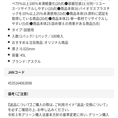
べ75％以上100％未満軽量化(20点)●容器包装11:分別・リユー
ス・リサイクルしやすい(10点)●商品本体16:バイオマスプラスチ
ックを10％以上25％未満使用(10点)●商品本体19:原料に認証を
取得している商品(20点)●商品本体21:単一素材でリサイクルし
やすい(5点)●商品本体23:詰め替えの用意がある商品(5点)
タイプ：詰替用
入数（1パック）：1パック／100枚入
おすすめ＆注目商品：オリジナル商品
厚さ：0.025mm
容量：45L
ブランド：アスクル
JANコード
4535164063098
備考（ご注意）
【返品について】ご購入の際は、ご利用ガイド「返品・交換について」
を必ずご確認の上、お申し込みください。
令和３年グリーン購入法基本方針の基準変更に伴い、グリーン購入