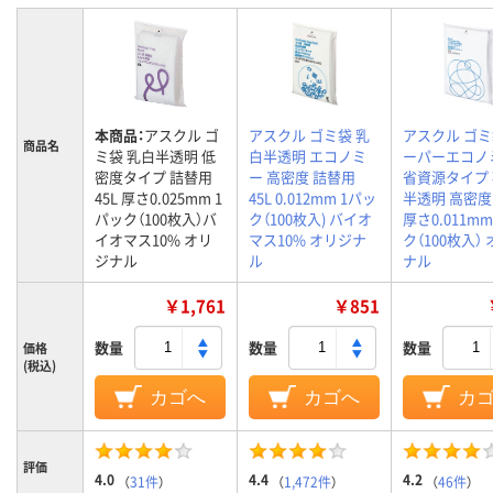
本商品：
アスクル ゴ
アスクル ゴミ袋 乳
アスクル ゴミ
商品名
ミ袋 乳白半透明 低
白半透明 エコノミ
ーパーエコノ
密度タイプ 詰替用
ー 高密度 詰替用
省資源タイプ
45L 厚さ0.025mm 1
45L 0.012mm 1パッ
半透明 高密度 
パック（100枚入）バ
ク（100枚入) バイオ
厚さ0.011mm
イオマス10% オリ
マス10% オリジナ
ク（100枚入）
ジナル
ル
ナル
￥1,761
￥851
数量
数量
数量
価格
(税込)
カゴへ
カゴへ
カ
評価
4.0
4.4
4.2
（
31件
）
（
1,472件
）
（
46件
）