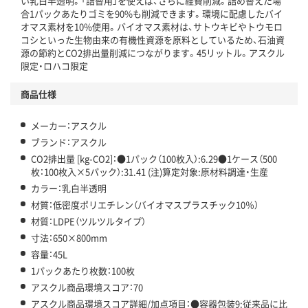
い乳白半透明。「詰替用」を使えば、さらに経費削減。詰め替えた場
アスクル商品環境スコア詳細／加点項目
」で確認できます。
合1パックあたりゴミを90%も削減できます。環境に配慮したバイ
オマス素材を10%使用。バイオマス素材は、サトウキビやトウモロ
コシといった生物由来の有機性資源を原料としているため、石油資
源の節約とCO2排出量削減につながります。45リットル。アスクル
限定・ロハコ限定
商品仕様
メーカー：アスクル
ブランド：アスクル
CO2排出量 [kg-CO2]：●1パック（100枚入）:6.29●1ケース（500
枚：100枚入×5パック）:31.41 (注)算定対象:原材料調達・生産
カラー：乳白半透明
材質：低密度ポリエチレン（バイオマスプラスチック10％）
材質：LDPE（ツルツルタイプ）
寸法：650×800mm
容量：45L
1パックあたり枚数：100枚
アスクル商品環境スコア：70
アスクル商品環境スコア詳細/加点項目：●容器包装9:従来品に比