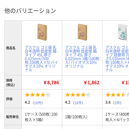
他のバリエーション
アスクル ゴミ袋 乳
アスクル ゴミ袋 乳
アスクル ゴミ
商品名
白半透明 低密度 箱
白半透明 低密度 箱
白半透明 低
タイプ 45L 厚さ
タイプ 45L 厚さ
イプ 詰替用 70
0.025mm（500
0.025mm 1箱（100枚
さ0.035mm（4
枚:100枚入×5）バイ
入）バイオマス10%
枚:100枚入×
オマス10% オリジ
オリジナル
オマス10% 
ナル
ナル
価格
￥8,786
￥1,862
￥13
(税込)
評価
4.2
4.2
3.6
（
18件
）
（
18件
）
（
3件
）
1ケース（500枚：100
1ケース（400枚
1箱（100枚入）
販売単位
枚入×5箱）
枚入×4パック