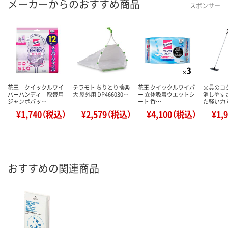
メーカーからのおすすめ商品
スポンサー
花王 クイックルワイ
テラモト ちりとり捨楽
花王 クイックルワイパ
文具のコ
パーハンディ 取替用
大 屋外用 DP466030…
ー 立体吸着ウエットシ
消しやす
ジャンボパッ…
ート 香…
た軽い力
¥1,740（税込）
¥2,579（税込）
¥4,100（税込）
¥1,
おすすめの関連商品