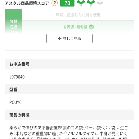
70
アスクル商品環境スコア
環境に配慮した材料を使用
容器
包装
省資源・無包装
詳しく見る
分別・リサイクルしやすい設計
環境に配慮した材料を使用
商品
お申込番号
本体
省資源・省エネ・節水
J979840
分別・リサイクルしやすい設計
型番
独自の回収スキームがある
PCUY6
仕組
アスクルで資源循環している
商品の特徴
温室効果ガスなどの削減
柔らかで伸びのある低密度PE製のゴミ袋（ペール袋・ポリ袋）。生ご
み、木片などの重量物に適した「ツルツルタイプ」。中身が見えにく
この商品の環境配慮ポイントです。下記商品詳細「