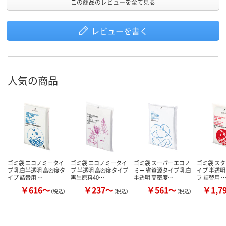
この商品のレビューを全て見る
レビューを書く
人気の商品
ゴミ袋 エコノミータイ
ゴミ袋 エコノミータイ
ゴミ袋 スーパーエコノ
ゴミ袋 ス
プ 乳白半透明 高密度タ
プ 半透明 高密度タイプ
ミー 省資源タイプ 乳白
イプ 半透明
イプ 詰替用 …
再生原料40…
半透明 高密度…
プ 詰替用 
￥616～
￥237～
￥561～
￥1,7
（税込）
（税込）
（税込）