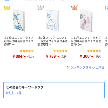
ゴミ袋 エコノミータイプ
ゴミ袋 スーパーエコノミ
ゴミ袋 エコノミータイプ
ゴ
乳白半透明 高密度タイプ
ー 省資源タイプ 乳白半透
半透明 高密度タイプ 再生
プ
詰替用 …
明 高密度…
原料40…
詰
￥804～
￥789～
￥300～
（税込）
（税込）
（税込）
ランキングをもっと見る
この商品のキーワードタグ
#丈夫
#薄い