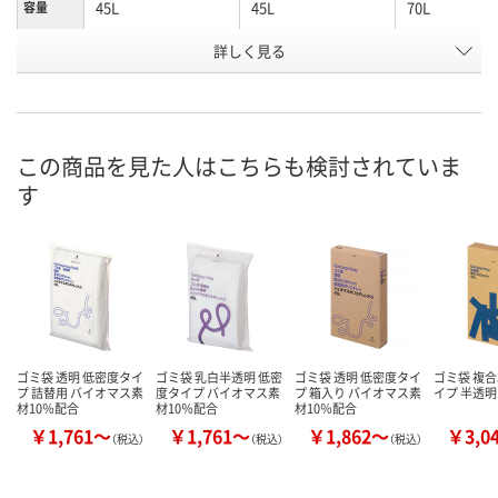
45L
45L
70L
容量
お申込番
詳しく見る
P233750
J979781
P233754
号
あり
あり
あり
在庫
8月7日（金）
8月7日（金）
8月7日（金）
お届け日
この商品を見た人はこちらも検討されていま
す
数量
数量
数量
カゴへ
カゴへ
カ
ゴミ袋 透明 低密度タイ
ゴミ袋 乳白半透明 低密
ゴミ袋 透明 低密度タイ
ゴミ袋 複合
プ 詰替用 バイオマス素
度タイプ バイオマス素
プ 箱入り バイオマス素
イプ 半透明
材10％配合
材10％配合
材10％配合
￥1,761～
￥1,761～
￥1,862～
￥3,0
（税込）
（税込）
（税込）