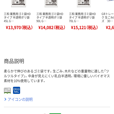
三和 業務用ゴミ袋HD
三和 業務用ゴミ袋HD
三和 業務用ゴミ袋HD
GRトレ
タイプ 半透明ポリ袋
タイプ 半透明ポリ袋
タイプ 半透明ポリ袋
ク 生ご
45L G…
90L G…
70L G…
ズ 30…
¥13,970（税込）
¥14,082（税込）
¥15,121（税込）
¥2,
商品説明
柔らかで伸びのあるゴミ袋です。生ごみ、木片などの重量物に適した「ツ
ルツルタイプ」。中身が見えにくい乳白半透明。環境に優しいバイオマス
素材を10%使用しています。
アイコンの説明