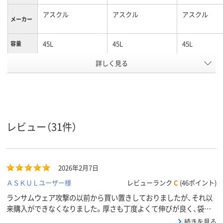
アスクル
アスクル
アスクル
メーカー
45L
45L
45L
容量
ゴミ袋カ
詳しく見る
半透明
白半透明
半透明
ラー
1パック
100
100
100
あたり枚
数
低密度ポリエチレン
高密度ポリエチレン
高密度ポリエ
レビュー（31件）
（バイオマスプラス
（バイオマスプラス
ン、HDPE（カ
チック10％）、
チック10％）、
タイプ）
材質
LDPE（ツルツルタイ
HDPE（カサカサタイ
プ）
プ）
2026年2月7日
クリア(透明・半透明)
ホワイト系
マルチカラー
カラーグ
ＡＳＫＵＬユーザー様
レビューランク
C
(46ポイント)
ループ
系
セット
ランサムウェア攻撃の以前から買い置きしておりましたが、それ以
アスクル
来購入ができなくなりました。厚さも丁度よくて伸びが良く、袋の
商品環境
70
70
20
中身が透けずに重宝していたのでまた購入できるようにして欲しい
続きを見る
スコア