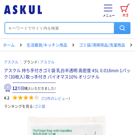
カゴ
メニュー
ホーム
生活雑貨/キッチン用品
ゴミ袋/清掃用品/洗濯用品
アスクル
ブランド：
アスクル
アスクル 持ち手付きゴミ袋 乳白半透明 高密度 45L 0.018mm 1パッ
ク（30枚入）取っ手付き バイオマス10% オリジナル
12
万回
購入いただきました！
4.2
（
72
件のレビュー
）
ランキングを見る：
ゴミ袋