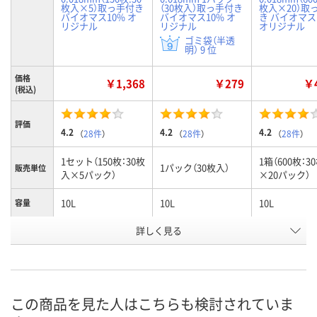
枚入×5）取っ手付き
（30枚入）取っ手付き
枚入×20）取
バイオマス10% オ
バイオマス10% オ
き バイオマス
リジナル
リジナル
オリジナル
ゴミ袋（半透
明） 9 位
価格
￥1,368
￥279
￥4
(税込)
評価
4.2
4.2
4.2
（
28件
）
（
28件
）
（
28件
）
1セット（150枚：30枚
1箱（600枚：3
1パック（30枚入）
販売単位
入×5パック）
×20パック）
10L
10L
10L
容量
お申込番
詳しく見る
EP85673
J295505
J308775
号
あり
あり
9点
在庫
8月8日（土）
8月8日（土）
8月8日（土）
お届け日
この商品を見た人はこちらも検討されていま