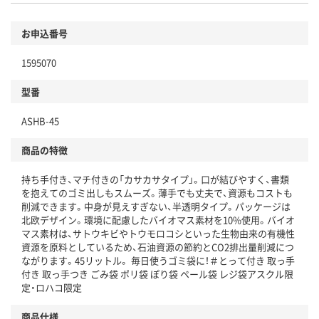
環境に配慮した材料を使用
商品
お申込番号
本体
省資源・省エネ・節水
1595070
分別・リサイクルしやすい設計
型番
独自の回収スキームがある
ASHB-45
仕組
アスクルで資源循環している
商品の特徴
温室効果ガスなどの削減
持ち手付き、マチ付きの「カサカサタイプ」。口が結びやすく、書類
この商品の環境配慮ポイントです。下記商品詳細「
を抱えてのゴミ出しもスムーズ。薄手でも丈夫で、資源もコストも
アスクル商品環境スコア詳細／加点項目
」で確認できます。
削減できます。中身が見えすぎない、半透明タイプ。パッケージは
北欧デザイン。環境に配慮したバイオマス素材を10%使用。バイオ
マス素材は、サトウキビやトウモロコシといった生物由来の有機性
資源を原料としているため、石油資源の節約とCO2排出量削減につ
ながります。45リットル。 毎日使うゴミ袋に！＃とって付き 取っ手
付き 取っ手つき ごみ袋 ポリ袋 ぽり袋 ペール袋 レジ袋アスクル限
定・ロハコ限定
商品仕様