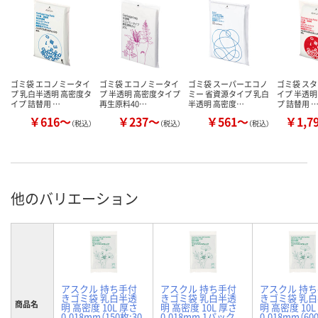
ゴミ袋 エコノミータイ
ゴミ袋 エコノミータイ
ゴミ袋 スーパーエコノ
ゴミ袋 ス
プ 乳白半透明 高密度タ
プ 半透明 高密度タイプ
ミー 省資源タイプ 乳白
イプ 半透明
イプ 詰替用 …
再生原料40…
半透明 高密度…
プ 詰替用 
￥616～
￥237～
￥561～
￥1,7
（税込）
（税込）
（税込）
他のバリエーション
アスクル 持ち手付
アスクル 持ち手付
アスクル 持
きゴミ袋 乳白半透
きゴミ袋 乳白半透
きゴミ袋 乳
商品名
明 高密度 10L 厚さ
明 高密度 10L 厚さ
明 高密度 10L
0.018mm（150枚:30
0.018mm 1パック
0.018mm（60