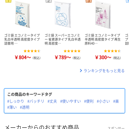
ゴミ袋 エコノミータイプ
ゴミ袋 スーパーエコノミ
ゴミ袋 エコノミータイプ
ゴ
乳白半透明 高密度タイプ
ー 省資源タイプ 乳白半透
半透明 高密度タイプ 再生
プ
詰替用 …
明 高密度…
原料40…
詰
￥804～
￥789～
￥300～
（税込）
（税込）
（税込）
ランキングをもっと見る
この商品のキーワードタグ
#しっかり
#バッチリ
#丈夫
#使いやすい
#便利
#小さい
#楽
#薄い
#透明
メーカーからのおすすめ商品
スポンサー