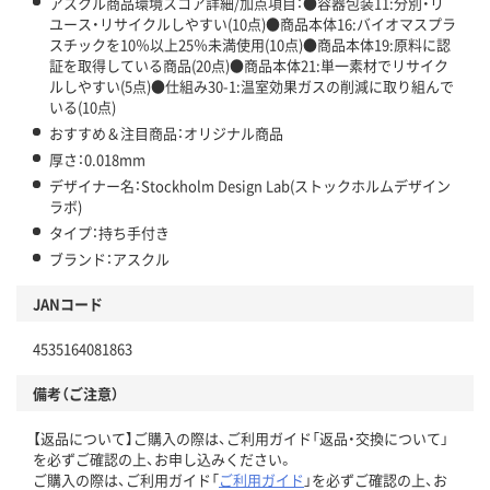
アスクル商品環境スコア詳細/加点項目：●容器包装11:分別・リ
ユース・リサイクルしやすい(10点)●商品本体16:バイオマスプラ
スチックを10％以上25％未満使用(10点)●商品本体19:原料に認
証を取得している商品(20点)●商品本体21:単一素材でリサイク
ルしやすい(5点)●仕組み30-1:温室効果ガスの削減に取り組んで
いる(10点)
おすすめ＆注目商品：オリジナル商品
厚さ：0.018mm
デザイナー名：Stockholm Design Lab(ストックホルムデザイン
ラボ)
タイプ：持ち手付き
ブランド：アスクル
JANコード
4535164081863
備考（ご注意）
【返品について】ご購入の際は、ご利用ガイド「返品・交換について」
を必ずご確認の上、お申し込みください。
ご購入の際は、ご利用ガイド「
ご利用ガイド
」を必ずご確認の上、お