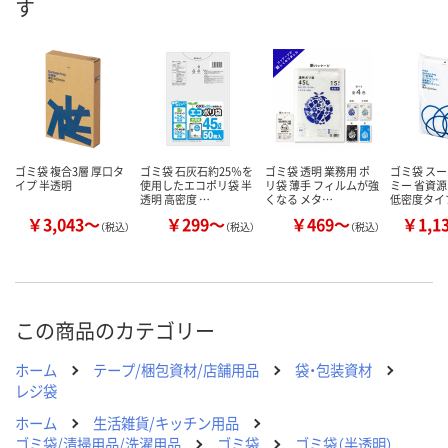
す
数量
数量
数量
カゴへ
カゴへ
カ
ゴミ袋 複合3層 厚口タ
ゴミ袋 石灰石約25％を
ゴミ袋 透明 業務用 ポ
ゴミ袋 ス
イプ 半透明
使用したエコポリ袋 半
リ袋 薄手 フィルムが強
ミー 省資源
透明 高密度 …
くなる メタ…
低密度タイ
￥3,043～
￥299～
￥469～
￥1,1
（税込）
（税込）
（税込）
この商品のカテゴリー
ホーム
テープ/梱包資材/店舗用品
袋・包装資材
レジ袋
ホーム
生活雑貨/キッチン用品
ゴミ袋/清掃用品/洗濯用品
ゴミ袋
ゴミ袋（半透明）