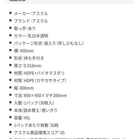
メーカー：アスクル
ブランド：アスクル
取っ手：あり
カラー：乳白半透明
パッケージ形状：袋入り（吊しひもなし）
横：450mm
形状：持ち手付き
厚さ：0.018mm
材質：HDPE+バイオマスポリ
材質：HDPE（カサカサタイプ）
縦：800mm
寸法：800×450×マチ200mm
入数：1パック（30枚入）
本体/詰め替え：使いきり
容量：45L
1パックあたり枚数：30枚
アスクル商品環境スコア：55