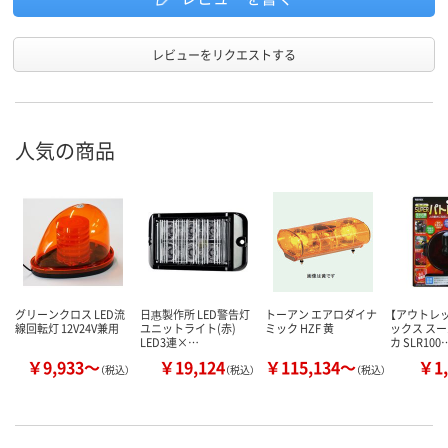
レビューをリクエストする
人気の商品
グリーンクロス LED流
日惠製作所 LED警告灯
トーアン エアロダイナ
【アウトレ
線回転灯 12V24V兼用
ユニットライト(赤)
ミック HZF 黄
ックス ス
LED3連×…
カ SLR100
￥9,933～
￥19,124
￥115,134～
￥1,
（税込）
（税込）
（税込）