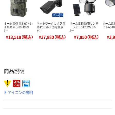
オーム電機 電池式トレ
ネットワークカメラ 屋
オーム電機 防犯センサ
オーム電
イルカメラ 09-1999
外 PoE 2MP 固定焦点
ーライトS120W2 07-
イトAS100
1…
バ…
8…
¥13,518（税込）
¥37,880（税込）
¥7,850（税込）
¥3,
商品説明
アイコンの説明