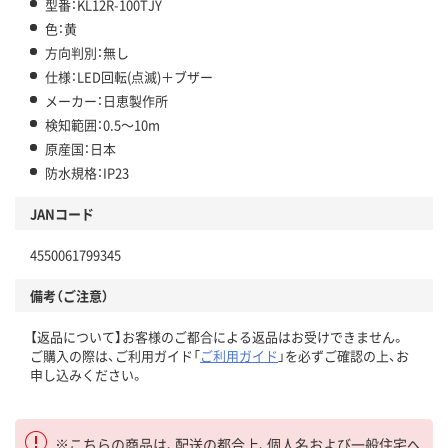
型番：KL12R-100TJY
色：黄
方向判別：無し
仕様：LED回転(点滅)＋ブザー
メーカー：日恵製作所
検知範囲：0.5～10m
原産国：日本
防水規格：IP23
JANコード
4550061799345
備考（ご注意）
【返品について】お客様のご都合による返品はお受けできません。
ご購入の際は、ご利用ガイド「
ご利用ガイド
」を必ずご確認の上、お
申し込みください。
※こちらの商品は、配送の都合上、個人名および一般住宅へ