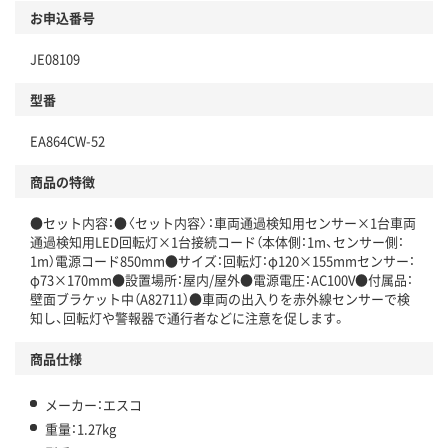
お申込番号
JE08109
型番
EA864CW-52
商品の特徴
●セット内容：●〈セット内容〉：車両通過検知用センサー×1台車両
通過検知用LED回転灯×1台接続コード（本体側：1m、センサー側：
1m）電源コード850mm●サイズ：回転灯：φ120×155mmセンサー：
φ73×170mm●設置場所：屋内/屋外●電源電圧：AC100V●付属品：
壁面ブラケット中（A82711）●車両の出入りを赤外線センサーで検
知し、回転灯や警報器で通行者などに注意を促します。
商品仕様
メーカー：エスコ
重量：1.27kg