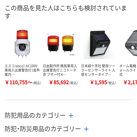
この商品を見た人はこちらも検討されていま
す
エスコ（esco） AC100V
日惠製作所 簡易車両入
日本緑十字社 壁用ソー
オーム電機
車両入出庫警告灯（音声
出庫警告灯ニコトーチ
ラーセンサーライト 人
ォールライ
案内…
赤 ブザー付 K…
感センサータイプ…
式
￥110,755～
￥85,692
￥1,595
￥2,1
（税込）
（税込）
（税込）
防犯用品のカテゴリー
防犯・防災用品のカテゴリー