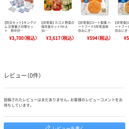
【防災セット】キングジ
【非常食】 カゴメ 野菜の
【非常食】ロート製薬 ハ
【非常食】
ム 災害暑さ対策セッ
保存食セットYH-A
ートフード5年常温保
ートフー
ト 熱中対…
30…
存おにぎ…
存おにぎ
¥3,700（税込）
¥3,617（税込）
¥594（税込）
¥
レビュー（0件）
投稿されたレビューはまだありません。お客様のレビューコメントをお
待ちしています。
レビューを書く