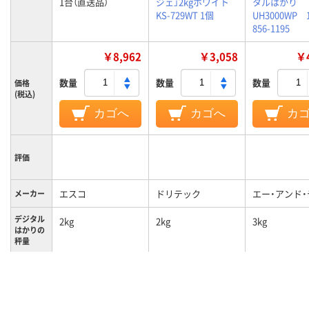
1台（直送品）
ジェ」2kgホワイト
タルはかり
KS-729WT 1個
UH3000WP
856-1195
￥8,962
￥3,058
￥4
数量
数量
数量
価格
(税込)
カゴへ
カゴへ
カ
評価
エスコ
ドリテック
エー・アンド・
メーカー
デジタル
2kg
2kg
3kg
はかりの
秤量