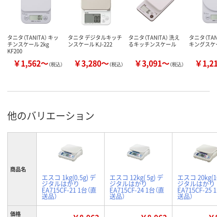
タニタ（TANITA） キッ
タニタ デジタルキッチ
タニタ（TANITA） 洗え
タニタ（TAN
チンスケール 2kg
ンスケール KJ-222
るキッチンスケール
キングスケ
KF200
￥1,562～
￥3,280～
￥3,091～
￥1,2
（税込）
（税込）
（税込）
他のバリエーション
商品名
エスコ 1kg(0.5g) デ
エスコ 12kg( 5g) デ
エスコ 20kg(1
ジタルはかり
ジタルはかり
ジタルはかり
EA715CF-21 1台（直
EA715CF-24 1台（直
EA715CF-25
送品）
送品）
送品）
価格