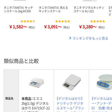
タニタ（TANITA） キッチ
タニタ（TANITA） 洗える
タニタ デジタルキッチン
【
ンスケール 2kg KF200
キッチンスケール
スケール KJ-222
マ
ク
￥1,582～
￥3,091～
￥3,280～
（税込）
（税込）
（税込）
ランキングをもっと見る
類似商品と比較
本商品：
エスコ
【デジタルはかり】
【デジタルは
商品名
2kg(1.0g) デジタル
ドリテック デジタ
ー・アンド・デ
はかり EA715CF-22
ルスケール「ブラン
D） 防塵・防