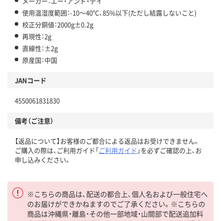
メーカー：エー・アンド・デイ
使用温湿度範囲：-10～40℃、85%以下(ただし結露しないこと)
校正分銅値：2000g±0.2g
再現性：2g
直線性：±2g
原産国：中国
JANコード
4550061831830
備考（ご注意）
【返品について】お客様のご都合による返品はお受けできません。
ご購入の際は、ご利用ガイド「
ご利用ガイド
」を必ずご確認の上、お
申し込みください。
※こちらの商品は、配送の都合上、個人名および一般住宅へ
のお届けができかねますのでご了承ください。※こちらの
商品は沖縄県・離島・その他一部地域・山間部で配送追加料