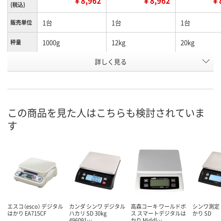
￥8,962
￥8,962
￥8
(税込)
1台
1台
1台
販売単位
1000g
12kg
20kg
秤量
お申込番
詳しく見る
JX11801
JA29069
JA28219
号
わずか
わずか
あり
在庫
8月24日（月）まで
8月24日（月）まで
8月24日（月）
お届け日
この商品を見た人はこちらも検討されていま
す
数量
数量
数量
カゴへ
カゴへ
カ
エスコ（esco） デジタル
カンダ シンワ デジタル
高森コーキ ワールドボ
シンワ測定
はかり EA715CF
ハカリ SD 30kg
ス スマートデジタルは
かり SD
496091…
かり Middl…