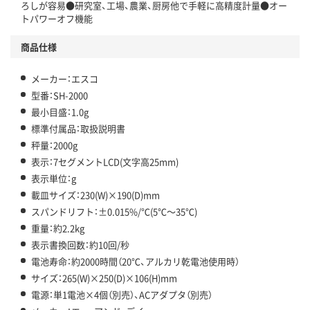
ろしが容易●研究室、工場、農業、厨房他で手軽に高精度計量●オー
トパワーオフ機能
商品仕様
メーカー：エスコ
型番：SH-2000
最小目盛：1.0g
標準付属品：取扱説明書
秤量：2000g
表示：7セグメントLCD(文字高25mm)
表示単位：g
載皿サイズ：230(W)×190(D)mm
スパンドリフト：±0.015%/℃(5℃～35℃)
重量：約2.2kg
表示書換回数：約10回/秒
電池寿命：約2000時間（20℃、アルカリ乾電池使用時）
サイズ：265(W)×250(D)×106(H)mm
電源：単1電池×4個（別売）、ACアダプタ（別売）