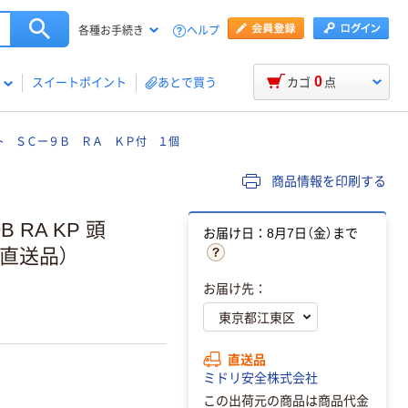
ヘルプ
各種お手続き
0
スイートポイント
あとで買う
カゴ
点
ト ＳＣー９Ｂ ＲＡ ＫＰ付 １個
商品情報を印刷する
RA KP 頭
お届け日：8月7日（金）まで
個（直送品）
お届け先：
直送品
ミドリ安全株式会社
この出荷元の商品は商品代金