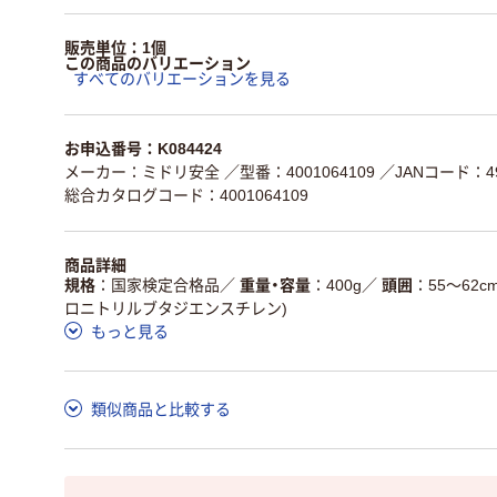
販売単位：1個
この商品のバリエーション
すべてのバリエーションを見る
お申込番号：K084424
メーカー：ミドリ安全
／型番：4001064109
／JANコード：497
総合カタログコード：4001064109
商品詳細
規格
国家検定合格品
／
重量・容量
400g
／
頭囲
55～62c
ロニトリルブタジエンスチレン)
もっと見る
類似商品と比較する