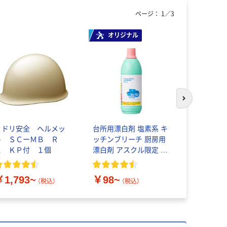
ページ：
1
／
3
オリジナル
オリジ
次のスライド
ミドリ安全 ヘルメッ
台所用漂白剤 塩素系 キ
アスクル
ト ＳＣーＭＢ Ｒ
ッチンブリーチ 厨房用
ラミネー
Ａ ＫＰ付 １個
漂白剤 アスクル限定 オ
A4サイズ 
リジナル
ロン）
￥1,793~
￥98~
￥458~
（税込）
（税込）