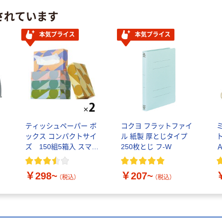
されています
本気プライス
本気プライス
ティッシュペーパー ボ
コクヨ フラットファイ
ックス コンパクトサイ
ル 紙製 厚とじタイプ
ズ 150組5箱入 スマー
250枚とじ フ-W
トコンパクトS PEFC認
証
￥298~
￥207~
（税込）
（税込）