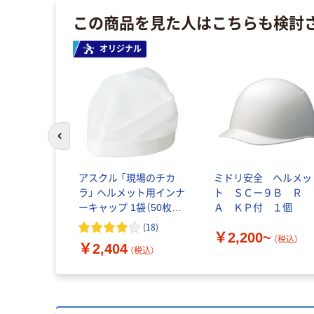
この商品を見た人はこちらも検討
オリジナル
前のスライドへ
アスクル 「現場のチカ
ミドリ安全 ヘルメッ
ラ」 ヘルメット用インナ
ト ＳＣー９Ｂ Ｒ
ーキャップ 1袋（50枚
Ａ ＫＰ付 １個
入） オリジナル
(
18
)
￥2,200~
（税込）
￥2,404
（税込）