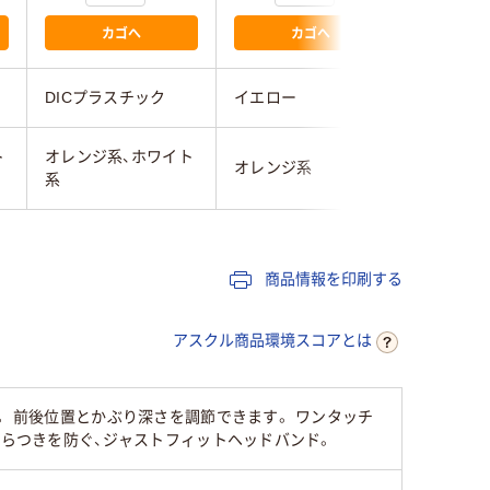
カゴへ
カゴへ
DICプラスチック
イエロー
ミドリ安
ト
オレンジ系、ホワイト
オレンジ
オレンジ系
系
系
商品情報を印刷する
アスクル商品環境スコアとは
。 前後位置とかぶり深さを調節できます。 ワンタッチ
ぐらつきを防ぐ、ジャストフィットヘッドバンド。