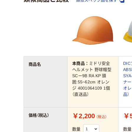
類似スペック品を探す
本商品：
ミドリ安全
DI
商品名
ヘルメット 野球帽型
AB
SCー9B RA KP 頭
SY
囲:55~62cm オレン
ナーS
ジ 4001064109 1個
オレ
（直送品）
品）
￥2,200
￥5
価格（税込）
（税込）
数量
数量