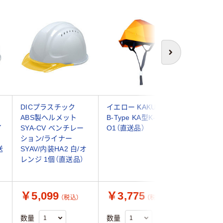
次へ
DICプラスチック
イエロー KAKUMET
ヘルメッ
ABS製ヘルメット
B-Type KA型K-1-P式
型 SCー1
イ
SYA-CV ベンチレー
O1（直送品）
KP 頭囲:
ション/ライナー
体=ホワ
送
SYAV/内装HA2 白/オ
ー=オレ
レンジ 1個（直送品）
400124
送品）
￥5,099
￥3,775
￥3,2
（税込）
（税込）
数量
数量
数量