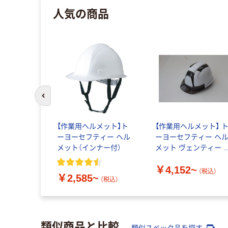
人気の商品
前のスライドへ
ベンチレー
【作業用ヘルメット】ト
【作業用ヘルメット】 
ット SC-
ーヨーセフティー ヘル
ーヨーセフティー ヘ
付
メット（インナー付）
メット ヴェンティー 
さし/スモーク 390F-
￥4,152~
OTSS
（税込）
~
￥2,585~
（税込）
（税込）
類似商品と比較