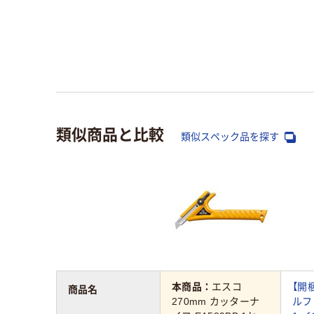
類似商品と比較
類似スペック品を探す
本商品：
エスコ
【開
商品名
270mm カッターナ
ルフ