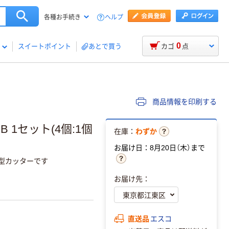
ヘルプ
各種お手続き
0
スイートポイント
あとで買う
カゴ
点
商品情報を印刷する
B 1セット(4個:1個
在庫：
わずか
お届け日：8月20日（木）まで
型カッターです
お届け先：
直送品
エスコ