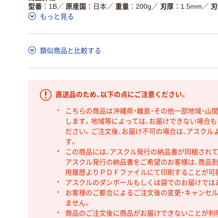
型番
1B
／
原産国
日本
／
重量
200g
／
刃厚
1.5mm
／
刃
もっと見る
類似商品と比較する
直送品のため、以下の点にご注意ください。
こちらの商品は沖縄県・離島・その他一部地域・山
します。地域等によっては、お届けできない場合
ださい。ご注文後、お届け不可の場合は、アスクル
す。
この商品には、アスクル発行の納品書が同梱され
アスクル発行の納品書をご希望のお客様は、商品到
用履歴よりＰＤＦファイルにて印刷することが可
アスクルのダンボールもしくは袋でのお届けでは
お客様のご都合によるご注文後の変更・キャンセル
ません。
商品のご注文後に商品がお届けできないことが判