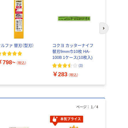
次のスライド
オルファ 替刃（型刃）
コクヨ カッターナイフ
オルファ S
替刃9mm巾10枚 HA-
10枚入り 
100B 1ケース(10枚入)
￥798~
（税込）
(
3
)
￥290
（
￥283
（税込）
ページ：
1
／
4
本気プライス
人気商品