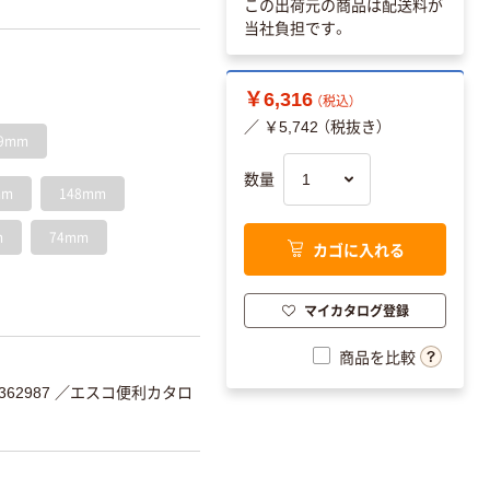
この出荷元の商品は配送料が
当社負担です。
￥6,316
（税込）
／ ￥5,742 （税抜き）
9mm
数量
mm
148mm
m
74mm
カゴに入れる
マイカタログ登録
商品を比較
62987
／エスコ便利カタロ