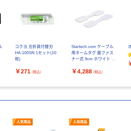
L
コクヨ 刃折具付替刃
Startech.com ケーブル
HA-100SN 1セット(10
用ネームタグ 面ファス
枚)
ナー式 9cm ホワイト 配
線整理ラベル CABLE-
￥271
￥4,288
TAG-HLWH 1セット
（税込）
（税込）
(100個入)
人気商品
人気商品