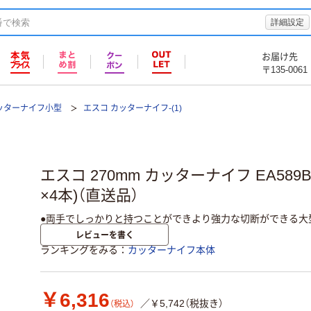
詳細設定
お届け先
〒135-0061
ッターナイフ小型
エスコ カッターナイフ-(1)
エスコ 270mm カッターナイフ EA589B
×4本)（直送品）
●両手でしっかりと持つことができより強力な切断ができる大
レビューを書く
ランキングをみる
カッターナイフ本体
￥6,316
／￥5,742（税抜き）
（税込）