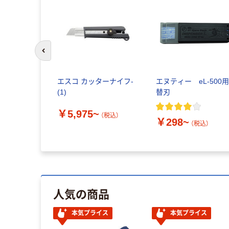
前のスライドへ
ケーブルタ
エスコ カッターナイフ-
エヌティー eL-500用
(1)
替刃
￥5,975~
税込）
（税込）
￥298~
（税込）
人気の商品
本気プライス
本気プライス