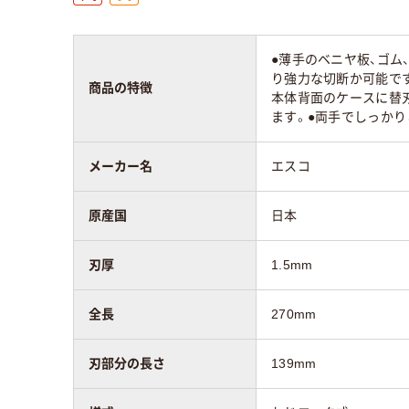
●薄手のベニヤ板、ゴ
り強力な切断か可能で
商品の特徴
本体背面のケースに替
ます。●両手でしっか
メーカー名
エスコ
原産国
日本
刃厚
1.5mm
全長
270mm
刃部分の長さ
139mm