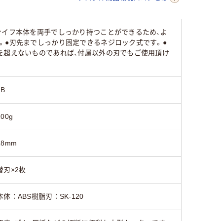
ナイフ本体を両手でしっかり持つことができるため、よ
。●刃先までしっかり固定できるネジロック式です。●
を超えないものであれば、付属以外の刃でもご使用頂け
1B
200g
18mm
替刃×2枚
本体：ABS樹脂刃：SK-120