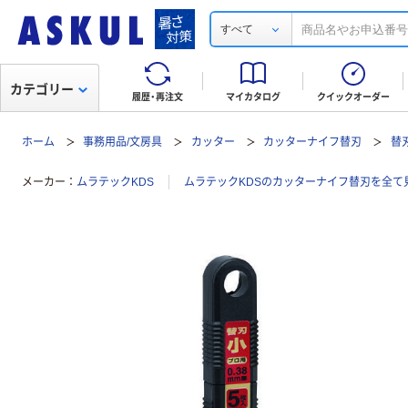
すべて
カテゴリー
履歴・再注文
マイカタログ
クイックオーダー
ホーム
事務用品/文房具
カッター
カッターナイフ替刃
替
メーカー
ムラテックKDS
ムラテックKDSのカッターナイフ替刃を全て