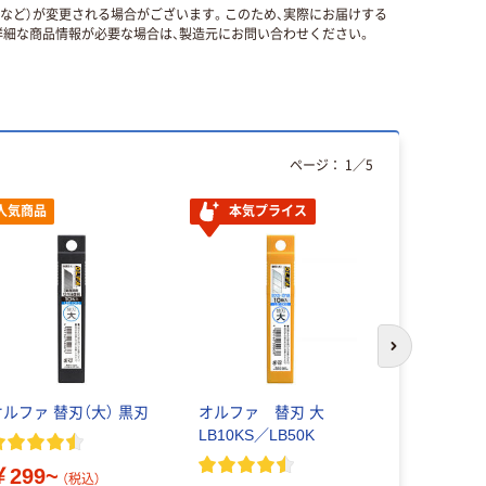
国など）が変更される場合がございます。このため、実際にお届けする
細な商品情報が必要な場合は、製造元にお問い合わせください。
ページ：
1
／
5
人気商品
本気プライス
次のスライド
オルファ 替刃（大） 黒刃
オルファ 替刃 大
welzo 
LB10KS／LB50K
ンド 支柱
￥299~
￥239~
（税込）