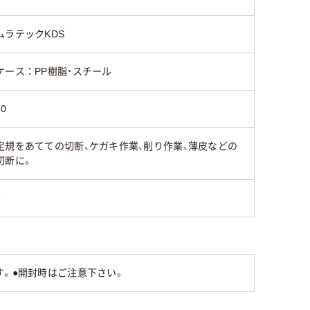
ムラテックKDS
ケース：PP樹脂・スチール
80
定規をあてての切断、ケガキ作業、削り作業、薄皮などの
切断に。
5
す。●開封時はご注意下さい。