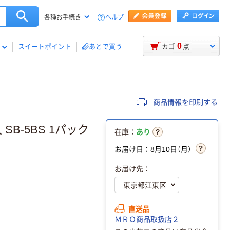
ヘルプ
各種お手続き
0
スイートポイント
あとで買う
カゴ
点
商品情報を印刷する
SB-5BS 1パック
在庫：
あり
お届け日：8月10日（月）
お届け先：
直送品
ＭＲＯ商品取扱店２