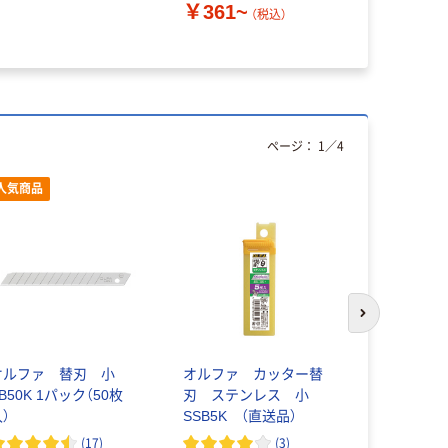
￥361~
（税込）
ページ：
1
／
4
人気商品
次のスライド
オルファ 替刃 小
オルファ カッター替
エヌティー
B50K 1パック（50枚
刃 ステンレス 小
替刃
）
SSB5K （直送品）
(
17
)
(
3
)