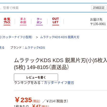
詳細設定
お届け先
〒135-0061
刃（カッターナイフ小型用）
ムラテックKDS KDS 鋭黒片刃
見る
ブランド
ムラテックKDS
ムラテックKDS KDS 鋭黒片刃(小)5枚入 
(5枚) 149-8105（直送品）
レビューを書く
ランキングをみる
カッターナイフ替刃
￥235
／￥214（税抜き）
（税込）
￥47
1枚あたり
（税込）