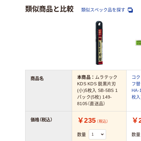
類似商品と比較
類似スペック品を探す
本商品：
ムラテック
コク
商品名
KDS KDS 鋭黒片刃
フ替
(小)5枚入 SB-5BS 1
HA-
パック(5枚) 149-
枚入
8105（直送品）
￥235
￥2
価格（税込）
（税込）
数量
数量