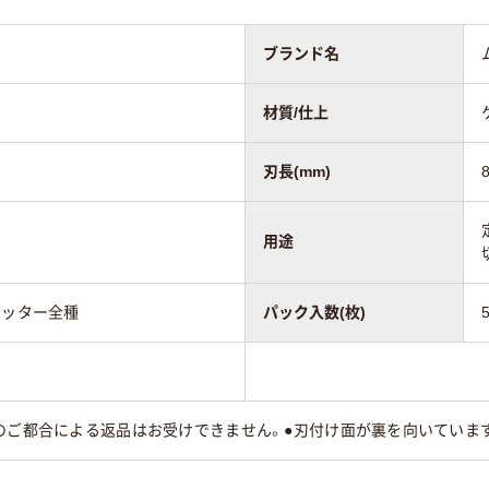
ブランド名
材質/仕上
刃長(mm)
用途
カッター全種
パック入数(枚)
のご都合による返品はお受けできません。●刃付け面が裏を向いていま