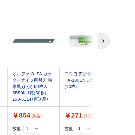
次へ
タ
オルファ OLFA カッ
コクヨ 刃折具付替刃
オルファ 
ターナイフ用替刃 特
HA-100SN 1セット
線なし替刃
専黒刃(小) 50枚入
(10枚)
入) SB30
BB50K 1箱(50枚)
(300枚) 
250-6114（直送品）
￥854
￥271
￥4,4
（税込）
（税込）
数量
数量
数量