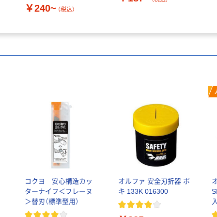
￥240~
（税込）
コクヨ 安心構造カッ
オルファ 安全刃折器 ポ
ターナイフ＜フレーヌ
キ 133K 016300
S
＞替刃（標準型用）
入