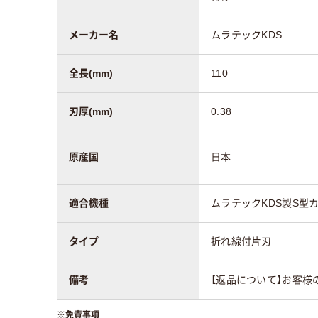
メーカー名
ムラテックKDS
全長(mm)
110
刃厚(mm)
0.38
原産国
日本
適合機種
ムラテックKDS製S型
タイプ
折れ線付片刃
備考
【返品について】お客様
※
免責事項