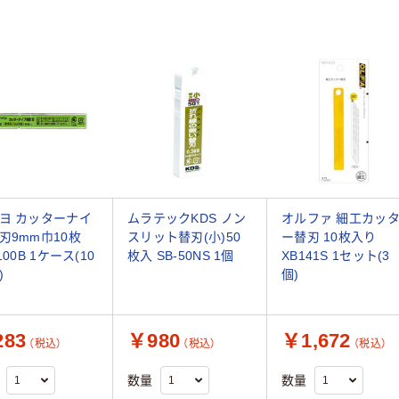
ヨ カッターナイ
ムラテックKDS ノン
オルファ 細工カッ
刃9mm巾10枚
スリット替刃(小)50
ー替刃 10枚入り
100B 1ケース(10
枚入 SB-50NS 1個
XB141S 1セット(3
)
個)
83
￥980
￥1,672
（税込）
（税込）
（税込）
数量
数量