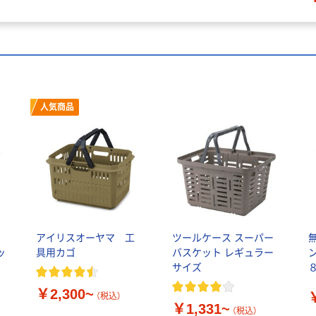
人気商品
アイリスオーヤマ 工
ツールケース スーパー
ッ
具用カゴ
バスケット レギュラー
サイズ
￥2,300~
×
（税込）
￥1,331~
（税込）