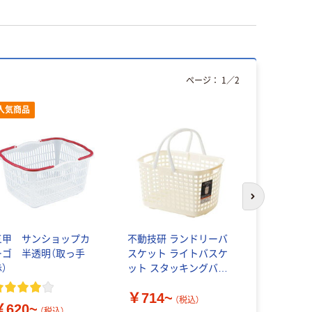
ページ：
1
／
2
人気商品
人気商品
次のスライド
三甲 サンショップカ
不動技研 ランドリーバ
ベストコ Bo
ーゴ 半透明（取っ手
スケット ライトバスケ
ッシュバス
）
ット スタッキングバス
￥780~
ケット
￥714~
（税込）
￥620~
（税込）