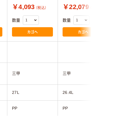
￥4,093
￥22,079
￥4,3
（税込）
（税込）
数量
数量
数量
カゴへ
カゴへ
岐阜プラ
三甲
三甲
業
27L
26.4L
25L
PP
PP
ポリプロ