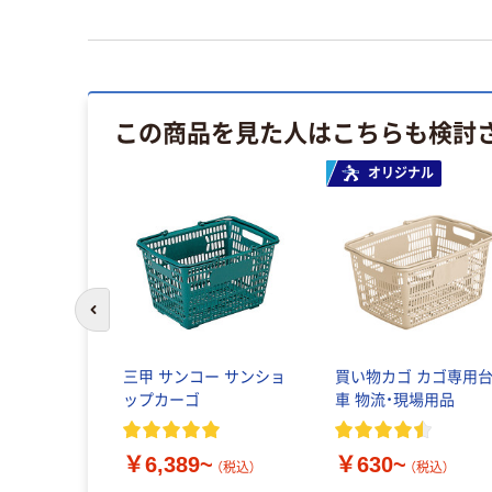
この商品を見た人はこちらも検討
オリジナル
前のスライドへ
ショッピン
三甲 サンコー サンショ
買い物カゴ カゴ専用
 ライトグ
ップカーゴ
車 物流・現場用品
D-6696 1個
￥6,389~
￥630~
（税込）
（税込）
込）