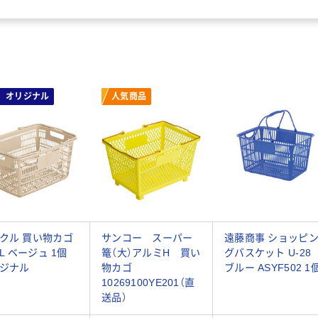
オリジナル
人気商品
クル 買い物カゴ
サンコー スーパー
遠藤商事 ショッピ
8L ベージュ 1個
篭（大）アルミH 買い
グバスケット U-28
ジナル
物カゴ
ブルー ASYF502 1
10269100YE201（直
送品）