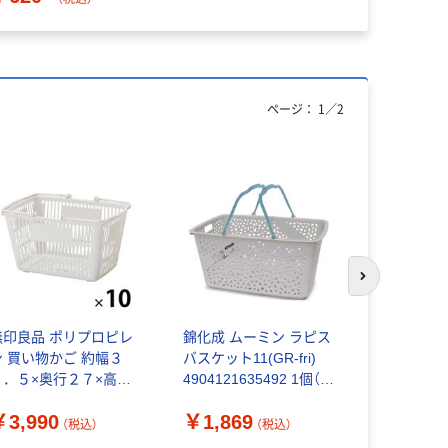
ページ：
1
／
2
次のスライド
無印良品 ポリプロピレ
錦化成 ムーミン ラピス
アダストリア 
ン 買い物かご 約幅３
バスケット11(GR-fri)
ラコレ】 
８．５×奥行２７×高さ
4904121635492 1個（直
スケット
２２ｃｍ 1セット（1個
送品）
￥3,990
￥1,869
￥1,100
10） 良品計画
（税込）
（税込）