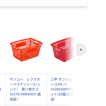
次へ
ン
サンコー レジスタ
三甲 サンショップカ
買物カゴ（
ーバスケットー2（レ
ーゴ26L-2
AKAG2
個
ッド） 買い物カゴ
10265400REPAL 1セ
チック工
10276700RE403（直
ット(25個入)（直送
送品）
品）