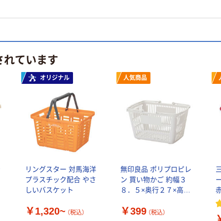
されています
オリジナル
人気商品
台
リングスター 対馬海洋
無印良品 ポリプロピレ
プラスチック配合 やさ
ン 買い物かご 約幅３
しいバスケット
８．５×奥行２７×高さ
赤
２２ｃｍ 良品計画
￥1,320~
￥399
（税込）
（税込）