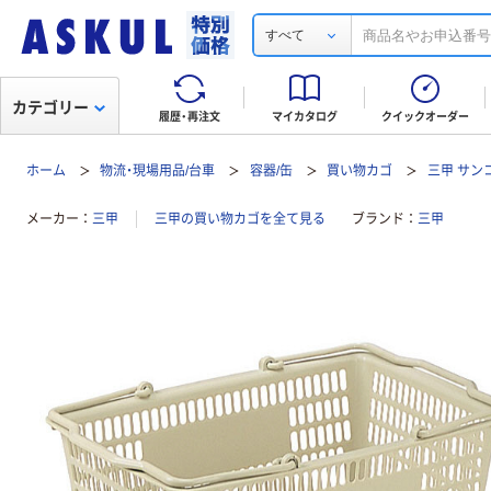
すべて
カテゴリー
履歴・再注文
マイカタログ
クイックオーダー
ホーム
物流・現場用品/台車
容器/缶
買い物カゴ
三甲 サン
メーカー
三甲
三甲の買い物カゴを全て見る
ブランド
三甲