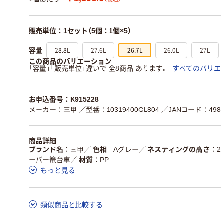
販売単位：1セット（5個：1個×5）
28.8L
27.6L
26.7L
26.0L
27L
容量
この商品のバリエーション
「容量」「販売単位」違いで 全8商品 あります。
すべてのバリエ
お申込番号：K915228
メーカー：三甲
／型番：10319400GL804
／JANコード：4983
商品詳細
ブランド名
三甲
／
色相
Aグレー
／
ネスティングの高さ
ーパー篭台車
／
材質
PP
もっと見る
類似商品と比較する