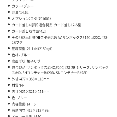
カラー：ブルー
容量：14.6L
オプション：フタ（701601）
カード差し（標準）適合製品：カード差し12-S型
カード差し取付面：4辺
その他商品仕様：●フタ適合製品：サンボックス#14C、#20C、#28-
2Bフタ
圧縮荷重：21.1kN（2150kgf）
色相：ブルー
底面形状：格子リブ
嵌合製品：サンボックス#14C,#20C,#28-2B シリーズ、サンボック
ス#40、SNコンテナーB#20D、SNコンテナーB#28D
外寸：477×358×116mm
材質：PP
内寸：421×321×111mm
色：ブルー
内容量(l)：14．6
有効内寸：412×312×99mm
メーカー品番：#14C