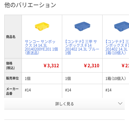
他のバリエーション
商品名
サンコー サンボッ
【コンテナ】 三甲 サ
【コンテナ】 三
クス 14 14.3L
ンボックス♯14
ンボックス♯1
20140200YE201 1個
201402 14.3L ブルー
201402 14.3
（直送品）
1個
1箱（10個入）
価格
￥3,312
￥2,310
￥21
(税込)
1個
1個
1箱（10個入）
販売単位
メーカー
#14
#14
#14
品番
詳しく見る
イエロー
ブルー
ブルー
カラー
お申込番
K918428
P242340
P243378
号