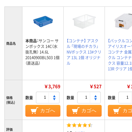
本商品：
サンコー サ
【コンテナ】 アスク
【バックルコ
商品名
ンボックス 14C（水
ル 「現場のチカラ」
アイリスオー
抜孔無） 14.6L
NVボックス 13#クリ
コンテナ 金
20140900BL503 1個
ア 13L 1個 オリジナ
クル コンテ
（直送品）
ル
クス 容量12.1L
13R クリア 1
￥3,769
￥527
￥1
数量
数量
数量
価格
(税込)
カゴへ
カゴへ
カ
評価