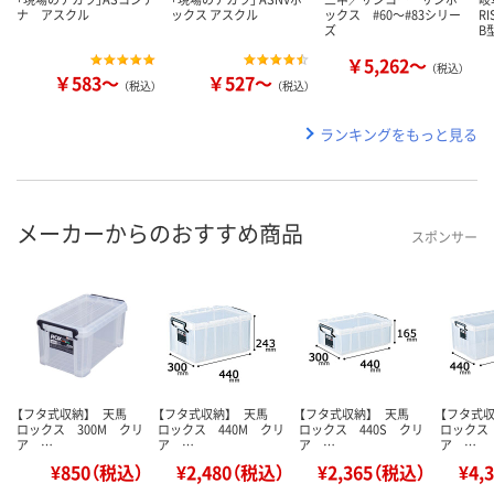
ナ アスクル
ックス アスクル
ックス #60～#83シリー
R
ズ
B
￥5,262～
（税込）
￥583～
￥527～
（税込）
（税込）
ランキングをもっと見る
メーカーからのおすすめ商品
スポンサー
【フタ式収納】 天馬
【フタ式収納】 天馬
【フタ式収納】 天馬
【フタ式
ロックス 300M クリ
ロックス 440M クリ
ロックス 440S クリ
ロックス 
ア …
ア …
ア …
ア …
¥850（税込）
¥2,480（税込）
¥2,365（税込）
¥4,