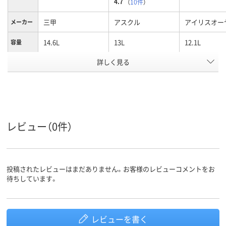
4.7
（
10件
）
三甲
アスクル
アイリスオー
メーカー
14.6L
13L
12.1L
容量
詳しく見る
PP
ポリプロピレン
材質
ブルー系
クリア(透明)系
クリア(透明・
カラーグ
ループ
系
アスクル
商品環境
55
レビュー（0件）
スコア
投稿されたレビューはまだありません。お客様のレビューコメントをお
待ちしています。
レビューを書く