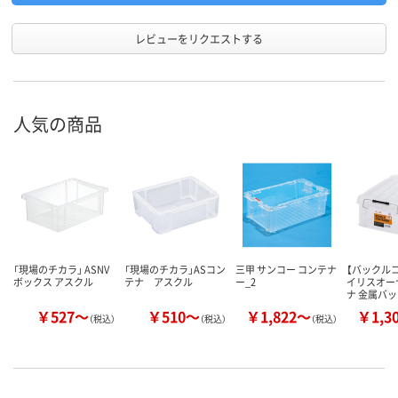
レビューをリクエストする
人気の商品
「現場のチカラ」 ASNV
「現場のチカラ」ASコン
三甲 サンコー コンテナ
【バックル
ボックス アスクル
テナ アスクル
ー_2
イリスオー
ナ 金属バ
￥527～
￥510～
￥1,822～
￥1,3
（税込）
（税込）
（税込）