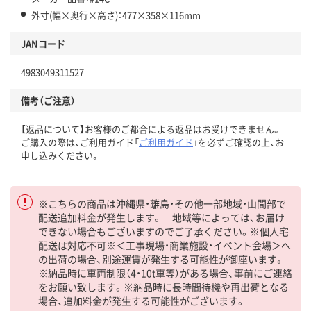
外寸(幅×奥行×高さ)：477×358×116mm
JANコード
4983049311527
備考（ご注意）
【返品について】お客様のご都合による返品はお受けできません。
ご購入の際は、ご利用ガイド「
ご利用ガイド
」を必ずご確認の上、お
申し込みください。
※こちらの商品は沖縄県・離島・その他一部地域・山間部で
配送追加料金が発生します。 地域等によっては、お届け
できない場合もございますのでご了承ください。※個人宅
配送は対応不可※＜工事現場・商業施設・イベント会場＞へ
の出荷の場合、別途運賃が発生する可能性が御座います。
※納品時に車両制限（4・10t車等）がある場合、事前にご連絡
をお願い致します。※納品時に長時間待機や再出荷となる
場合、追加料金が発生する可能性がございます。