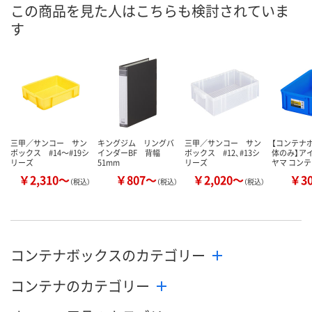
直送品
4点
入荷待ち
在庫
この商品を見た人はこちらも検討されていま
す
ご注文後、お
8月25日（火）まで
8月11日（火）
ついてご連絡
お届け日
ます
数量
数量
数量
カゴへ
カゴへ
カ
三甲／サンコー サン
キングジム リングバ
三甲／サンコー サン
【コンテナ
ボックス #14～#19シ
インダーBF 背幅
ボックス #12、#13シ
体のみ】ア
リーズ
51mm
リーズ
ヤマ コンテ
￥2,310～
￥807～
￥2,020～
￥3
（税込）
（税込）
（税込）
コンテナボックスのカテゴリー
コンテナのカテゴリー