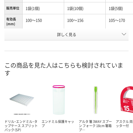
1袋(1個)
1袋(10個)
1袋(5個)
販売単位
有効長
100～150
100～156
105～170
(mm)
お申込番
詳しく見る
N245990
N261156
K960603
号
あり
あり
わずか
在庫
8月10日（月）
8月10日（月）
8月10日（月）
お届け日
この商品を見た人はこちらも検討されていま
す
数量
数量
数量
カゴへ
カゴへ
カ
ドリル・エンドミル・タ
エンドミル保護キャッ
アルタ 箸 3WAY スプー
アスクル 両
ップケース スプリット
プ
ン フォーク 18cm 箸箱
ッター付
パック（SP）
プ…