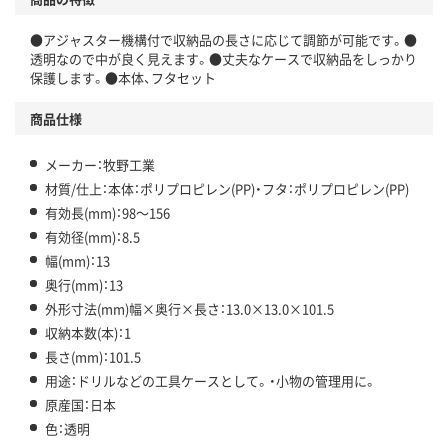
●アジャスター機構付で収納品の長さに応じて調節が可能です。●
透明なので中が良く見えます。●丈夫なケースで収納品をしっかり
保護します。●本体、フタセット
商品仕様
メーカー：牧野工業
材質/仕上：本体：ポリプロピレン(PP)・フタ：ポリプロピレン(PP)
有効長(mm)：98～156
有効径(mm)：8.5
幅(mm)：13
奥行(mm)：13
外形寸法(mm)幅×奥行×長さ：13.0×13.0×101.5
収納本数(本)：1
長さ(mm)：101.5
用途：ドリルなどの工具ケースとして。・小物の管理用に。
原産国：日本
色：透明