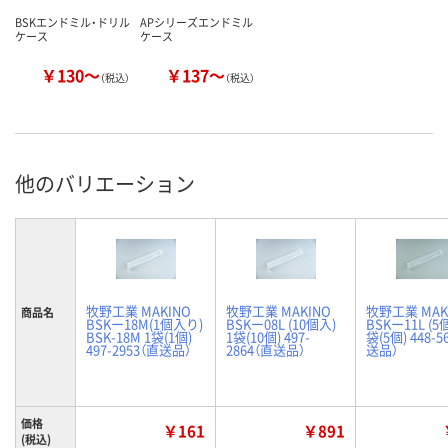
BSKエンドミル・ドリル
APシリーズエンドミル
ケース
ケース
￥130～
￥137～
（税込）
（税込）
他のバリエーション
牧野工業 MAKINO
牧野工業 MAKINO
牧野工業 MAK
商品名
BSKー18M(1個入り)
BSKー08L (10個入)
BSKー11L (5
BSK-18M 1袋(1個)
1袋(10個) 497-
袋(5個) 448-5
497-2953（直送品）
2864（直送品）
送品）
価格
￥161
￥891
(税込)