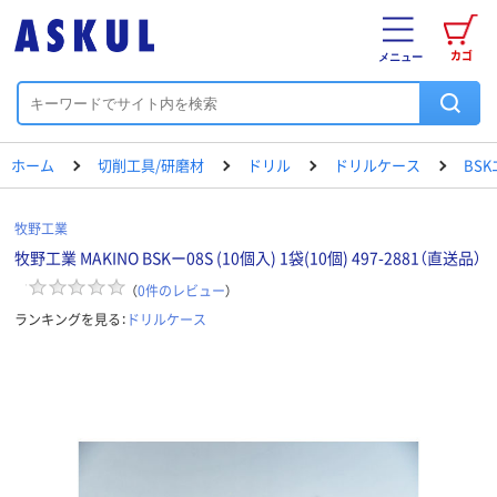
カゴ
メニュー
ホーム
切削工具/研磨材
ドリル
ドリルケース
BS
牧野工業
牧野工業 MAKINO BSKー08S (10個入) 1袋(10個) 497-2881（直送品）
（
0
件のレビュー
）
ランキングを見る：
ドリルケース