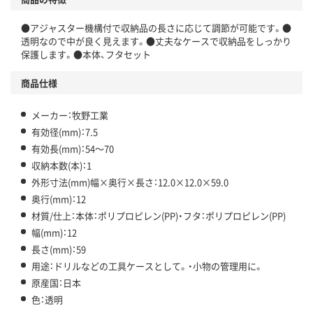
●アジャスター機構付で収納品の長さに応じて調節が可能です。●
透明なので中が良く見えます。●丈夫なケースで収納品をしっかり
保護します。●本体、フタセット
商品仕様
メーカー：牧野工業
有効径(mm)：7.5
有効長(mm)：54～70
収納本数(本)：1
外形寸法(mm)幅×奥行×長さ：12.0×12.0×59.0
奥行(mm)：12
材質/仕上：本体：ポリプロピレン(PP)・フタ：ポリプロピレン(PP)
幅(mm)：12
長さ(mm)：59
用途：ドリルなどの工具ケースとして。・小物の管理用に。
原産国：日本
色：透明