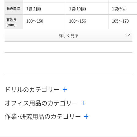
1袋(1個)
1袋(10個)
1袋(5個)
販売単位
有効長
100～150
100～156
105～170
(mm)
お申込番
詳しく見る
N245990
N261156
K960603
号
あり
あり
わずか
在庫
8月12日（水）
8月12日（水）
8月12日（水）
お届け日
数量
数量
数量
ドリルのカテゴリー
カゴへ
カゴへ
カ
オフィス用品のカテゴリー
作業・研究用品のカテゴリー