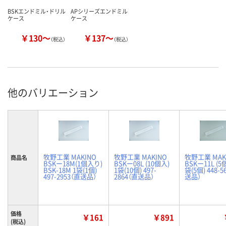
BSKエンドミル・ドリル
APシリーズエンドミル
ケース
ケース
￥130～
￥137～
（税込）
（税込）
他のバリエーション
牧野工業 MAKINO
牧野工業 MAKINO
牧野工業 MAK
商品名
BSKー18M(1個入り)
BSKー08L (10個入)
BSKー11L (5
BSK-18M 1袋(1個)
1袋(10個) 497-
袋(5個) 448-5
497-2953（直送品）
2864（直送品）
送品）
価格
￥161
￥891
(税込)