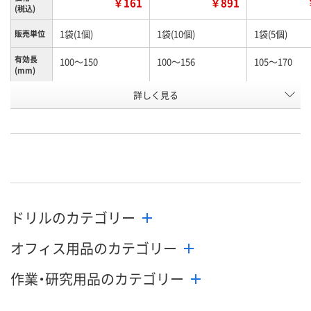
￥161
￥891
(税込)
1袋(1個)
1袋(10個)
1袋(5個)
販売単位
有効長
100～150
100～156
105～170
(mm)
お申込番
詳しく見る
N245990
N261156
K960603
号
あり
あり
わずか
在庫
8月12日（水）
8月12日（水）
8月12日（水）
お届け日
数量
数量
数量
ドリルのカテゴリー
カゴへ
カゴへ
カ
オフィス用品のカテゴリー
作業・研究用品のカテゴリー