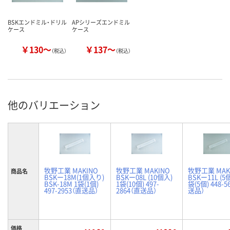
BSKエンドミル・ドリル
APシリーズエンドミル
ケース
ケース
￥130～
￥137～
（税込）
（税込）
他のバリエーション
牧野工業 MAKINO
牧野工業 MAKINO
牧野工業 MAK
商品名
BSKー18M(1個入り)
BSKー08L (10個入)
BSKー11L (5
BSK-18M 1袋(1個)
1袋(10個) 497-
袋(5個) 448-5
497-2953（直送品）
2864（直送品）
送品）
価格