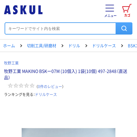
カゴ
メニュー
ホーム
切削工具/研磨材
ドリル
ドリルケース
BS
牧野工業
牧野工業 MAKINO BSKー07M (10個入) 1袋(10個) 497-2848（直送
品）
（
0
件のレビュー
）
ランキングを見る：
ドリルケース