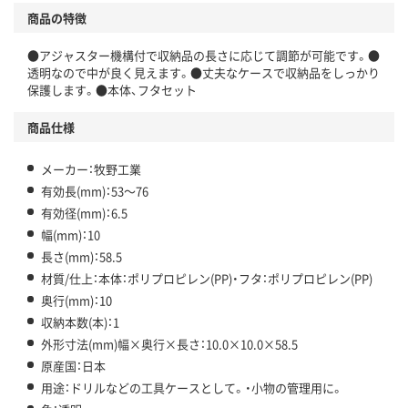
商品の特徴
●アジャスター機構付で収納品の長さに応じて調節が可能です。●
透明なので中が良く見えます。●丈夫なケースで収納品をしっかり
保護します。●本体、フタセット
商品仕様
メーカー：牧野工業
有効長(mm)：53～76
有効径(mm)：6.5
幅(mm)：10
長さ(mm)：58.5
材質/仕上：本体：ポリプロピレン(PP)・フタ：ポリプロピレン(PP)
奥行(mm)：10
収納本数(本)：1
外形寸法(mm)幅×奥行×長さ：10.0×10.0×58.5
原産国：日本
用途：ドリルなどの工具ケースとして。・小物の管理用に。