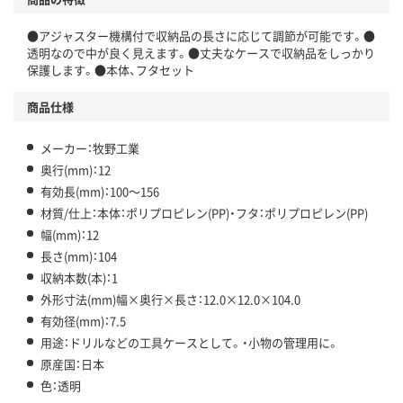
●アジャスター機構付で収納品の長さに応じて調節が可能です。●
透明なので中が良く見えます。●丈夫なケースで収納品をしっかり
保護します。●本体、フタセット
商品仕様
メーカー：牧野工業
奥行(mm)：12
有効長(mm)：100～156
材質/仕上：本体：ポリプロピレン(PP)・フタ：ポリプロピレン(PP)
幅(mm)：12
長さ(mm)：104
収納本数(本)：1
外形寸法(mm)幅×奥行×長さ：12.0×12.0×104.0
有効径(mm)：7.5
用途：ドリルなどの工具ケースとして。・小物の管理用に。
原産国：日本
色：透明