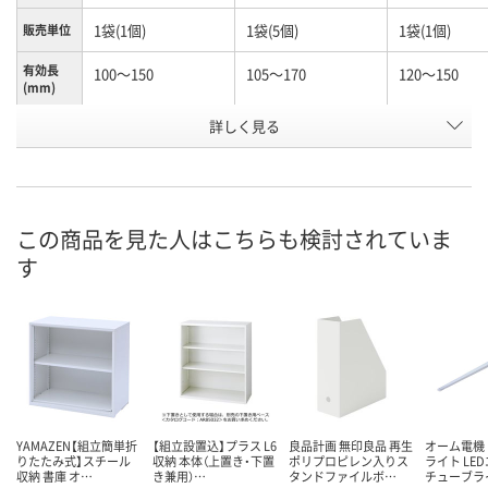
1袋(1個)
1袋(5個)
1袋(1個)
販売単位
有効長
100～150
105～170
120～150
(mm)
お申込番
詳しく見る
N245990
K960603
N261116
号
あり
わずか
あり
在庫
8月12日（水）
8月12日（水）
8月12日（水）
お届け日
この商品を見た人はこちらも検討されていま
す
数量
数量
数量
カゴへ
カゴへ
カ
YAMAZEN【組立簡単折
【組立設置込】プラス L6
良品計画 無印良品 再生
オーム電機 
りたたみ式】スチール
収納 本体（上置き・下置
ポリプロピレン入りス
ライト LE
収納 書庫 オ…
き兼用）…
タンドファイルボ…
チューブラ