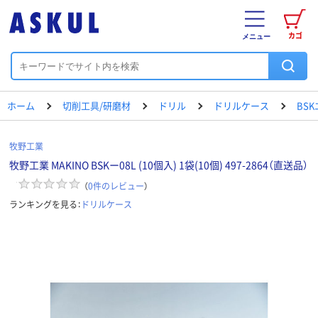
カゴ
メニュー
ホーム
切削工具/研磨材
ドリル
ドリルケース
BS
牧野工業
牧野工業 MAKINO BSKー08L (10個入) 1袋(10個) 497-2864（直送品）
（
0
件のレビュー
）
ランキングを見る：
ドリルケース