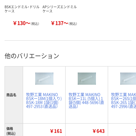
BSKエンドミル・ドリル
APシリーズエンドミル
ケース
ケース
￥130～
￥137～
（税込）
（税込）
他のバリエーション
牧野工業 MAKINO
牧野工業 MAKINO
牧野工業 MAK
商品名
BSKー18M(1個入り)
BSKー11L (5個入) 1
BSKー26S(1
BSK-18M 1袋(1個)
袋(5個) 448-5696（直
BSK-26S 1袋(
497-2953（直送品）
送品）
497-2996（直
価格
￥161
￥643
(税込)