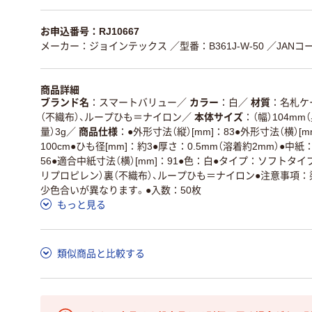
お申込番号：RJ10667
メーカー：ジョインテックス
／型番：B361J-W-50
／JANコー
商品詳細
ブランド名
スマートバリュー
／
カラー
白
／
材質
名札ケ
（不織布）、ループひも＝ナイロン
／
本体サイズ
（幅）104mm
量）3g
／
商品仕様
●外形寸法（縦）[mm]：83●外形寸法（横）[
100cm●ひも径[mm]：約3●厚さ：0.5mm（溶着約2mm）●中紙
56●適合中紙寸法（横）[mm]：91●色：白●タイプ：ソフトタ
リプロピレン）裏（不織布）、ループひも＝ナイロン●注意事項
少色合いが異なります。●入数：50枚
もっと見る
類似商品と比較する