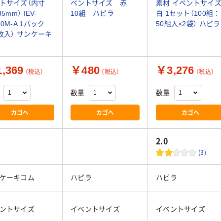
トサイズ（内寸
ベントサイズ 赤
素材 イベントサイ
85mm） IEV-
10組 ハピラ
白 1セット（100組：
50M-A 1パック
50組入×2袋） ハピラ
0枚入） サンケーキ
,369
￥480
￥3,276
（税込）
（税込）
（税込）
数量
数量
カゴへ
カゴへ
カゴへ
2.0
(3)
ケーキコム
ハピラ
ハピラ
ントサイズ
イベントサイズ
イベントサイズ