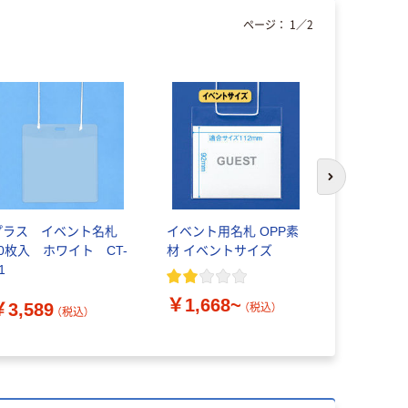
ページ：
1
／
2
次のスライド
プラス イベント名札
イベント用名札 OPP素
スマートバ
50枚入 ホワイト CT-
材 イベントサイズ
ーイベント
1
枚 B361J
￥1,668~
￥3,589
￥18,42
（税込）
（税込）