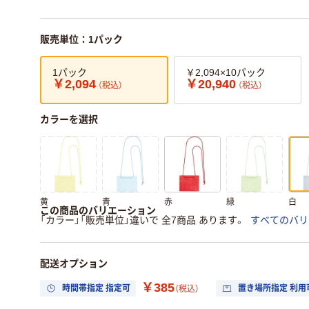
販売単位：1パック
1パック
￥2,094×10パック
￥2,094
￥20,940
（税込）
（税込）
カラーを選択
黄
青
赤
緑
白
この商品のバリエーション
「カラー」「販売単位」違いで 全7商品 あります。
すべてのバリ
配送オプション
￥385
時間帯指定 指定可
置き場所指定 利用
（税込）