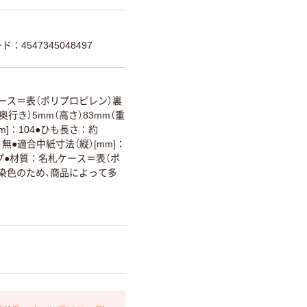
ド：4547345048497
ース＝表（ポリプロピレン）裏
（奥行き）5mm（高さ）83mm（重
mm]：104●ひも長さ：約
：無●適合中紙寸法（縦）[mm]：
イプ●材質：名札ケース＝表（ポ
：染色のため、商品によって多