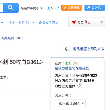
ヘルプ
各種お手続き
0
スイートポイント
あとで買う
カゴ
点
名札名刺 B361J
商品情報を印刷する
50枚白B361J-
在庫：
あり
希望の数量で在庫確認
お届け日：今から
19時間23
ます。
分以内
のご注文で、
8月6日
（木）
にお届け
お届け先：