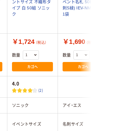
ズ
ントサイズ 不織布タ
ベント名札 50枚(名
易吊り下
イプ 白 50組 ソニッ
刺S緑) IEV-NM50S-G
ントサイズ
ク
1袋
NL-12-W
491-65
￥1,724
￥1,690
￥942
（税込）
（税込）
数量
数量
数量
カゴへ
カゴへ
4.0
4.0
(2)
ソニック
アイ・エス
オープン
イベントサイズ
名刺サイズ
イベント