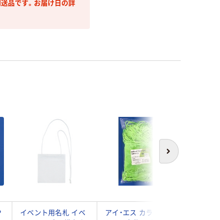
送品です。お届け日の詳
次へ
P
イベント用名札 イベ
アイ・エス カラーイ
オープン工