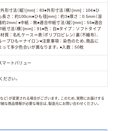
●外形寸法（縦）[mm]：83●外形寸法（横）[mm]：104●ひ
も長さ：約100cm●ひも径[mm]：約3●厚さ：0.5mm（溶
着約2mm）●中紙：無●適合中紙寸法（縦）[mm]：56●適合
中紙寸法（横）[mm]：91●色：白●タイプ：ソフトタイプ
●材質：名札ケース＝表（ポリプロピレン）裏（不織布）、
ループひも＝ナイロン●注意事項：染色のため、商品に
よって多少色合いが異なります。●入数：50枚
スマートバリュー
ください。
国など）が変更される場合がございます。このため、実際にお届けする
細な商品情報が必要な場合は、製造元にお問い合わせください。