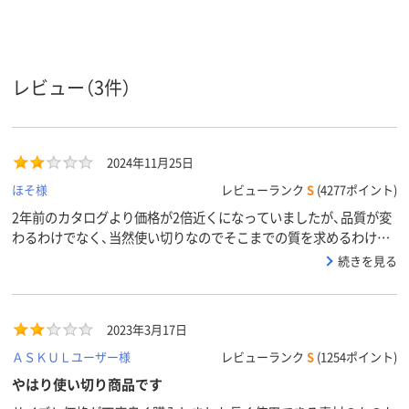
ホワイト系
レッド系
ホワイト系
カラーグ
ループ
0.08mm
0.25mm
厚さ
レビュー（3件）
2024年11月25日
ほそ様
レビューランク
S
(4277ポイント)
2年前のカタログより価格が2倍近くになっていましたが、品質が変
わるわけでなく、当然使い切りなのでそこまでの質を求めるわけで
はありませんが、それにしてもペラペラで、使い切りどころか当日中
続きを見る
大丈夫かなって心配になります。
2023年3月17日
ＡＳＫＵＬユーザー様
レビューランク
S
(1254ポイント)
やはり使い切り商品です