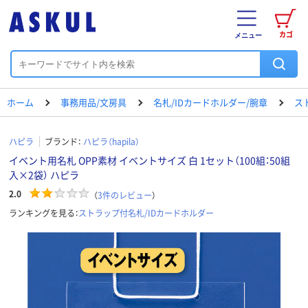
カゴ
メニュー
ホーム
事務用品/文房具
名札/IDカードホルダー/腕章
ス
ハピラ
ブランド：
ハピラ（hapila）
イベント用名札 OPP素材 イベントサイズ 白 1セット（100組：50組
入×2袋） ハピラ
2.0
（
3
件のレビュー
）
ランキングを見る：
ストラップ付名札/IDカードホルダー