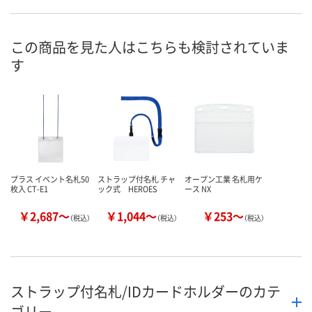
8月8日（土）
8月8日（土）
8月8日（土）
お届け日
数量
数量
数量
この商品を見た人はこちらも検討されていま
す
カゴへ
カゴへ
カ
プラス イベント名札50
ストラップ付名札 チャ
オープン工業 名札用ケ
枚入 CT-E1
ック式 HEROES
ース NX
￥2,687～
￥1,044～
￥253～
（税込）
（税込）
（税込）
ストラップ付名札/IDカードホルダーのカテ
ゴリー