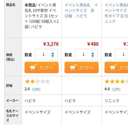
本商品：
イベント用
イベント用名札 イ
イベント用名
商品名
名札 OPP素材 イベ
ベントサイズ 赤
ベントサイズ
ントサイズ 白 1セッ
10組 ハピラ
布タイプ 白 5
ト（100組：50組入×2
ニック
袋） ハピラ
￥3,276
￥480
￥1
数量
数量
数量
価格
(税込)
カゴへ
カゴへ
カ
評価
2.0
4.0
（
3件
）
（
2件
）
ハピラ
ハピラ
ソニック
メーカー
名札ケー
イベントサイズ
イベントサイズ
イベントサイ
スのサイ
ズ