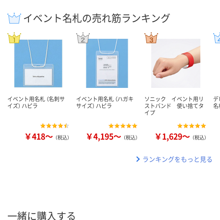
イベント名札の売れ筋ランキング
イベント用名札 （名刺サ
イベント用名札 （ハガキ
ソニック イベント用リ
デ
イズ） ハピラ
サイズ） ハピラ
ストバンド 使い捨てタ
名
イプ
￥418～
￥4,195～
￥1,629～
（税込）
（税込）
（税込）
ランキングをもっと見る
一緒に購入する