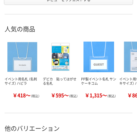
人気の商品
イベント用名札 （名刺
デビカ 貼ってはがせ
PP製イベント名札 サン
イベント用名
サイズ） ハピラ
る名札
ケーキコム
キサイズ） 
￥418～
￥595～
￥1,315～
￥8
（税込）
（税込）
（税込）
他のバリエーション