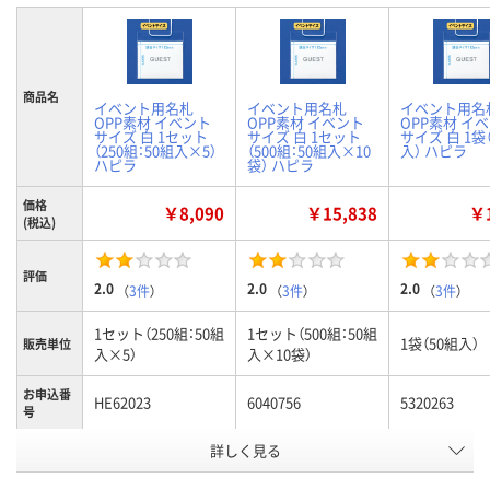
商品名
イベント用名札
イベント用名札
イベント用名
OPP素材 イベント
OPP素材 イベント
OPP素材 イ
サイズ 白 1セット
サイズ 白 1セット
サイズ 白 1袋
（250組：50組入×5）
（500組：50組入×10
入） ハピラ
ハピラ
袋） ハピラ
価格
￥8,090
￥15,838
￥1
(税込)
評価
2.0
2.0
2.0
（
3件
）
（
3件
）
（
3件
）
1セット（250組：50組
1セット（500組：50組
1袋（50組入）
販売単位
入×5）
入×10袋）
お申込番
HE62023
6040756
5320263
号
詳しく見る
8点
4点
あり
在庫