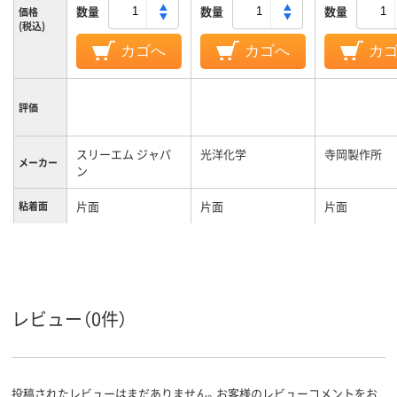
数量
数量
数量
価格
(税込)
カゴへ
カゴへ
カ
評価
スリーエム ジャパ
光洋化学
寺岡製作所
メーカー
ン
片面
片面
片面
粘着面
カラーグ
ホワイト系
ホワイト系
ブラック系
ループ
レビュー（0件）
投稿されたレビューはまだありません。お客様のレビューコメントをお