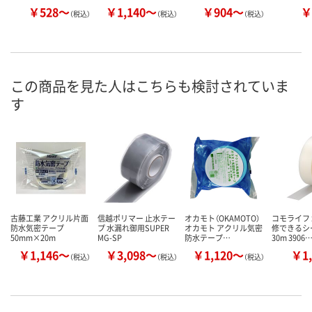
￥528～
￥1,140～
￥904～
￥
（税込）
（税込）
（税込）
この商品を見た人はこちらも検討されていま
す
古藤工業 アクリル片面
信越ポリマー 止水テー
オカモト（OKAMOTO）
コモライフ
防水気密テープ
プ 水漏れ御用SUPER
オカモト アクリル気密
修できるシ
50mm×20m
MG-SP
防水テープ…
30m 3906
￥1,146～
￥3,098～
￥1,120～
￥1,
（税込）
（税込）
（税込）