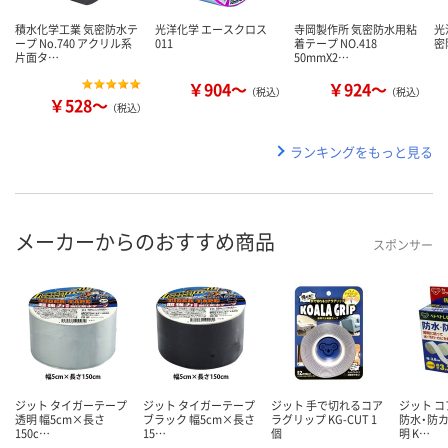
積水化学工業 気密防水テ
光洋化学 エースクロス
寺岡製作所 気密防水用粘
光
ープ No.740 アクリル系
011
着テープ NO.418
密
片面タ…
50mmX2…
￥904～
￥924～
（税込）
（税込）
￥528～
（税込）
ランキングをもっと見る
メーカーからのおすすめ商品
スポンサー
ジット タイガーテープ
ジット タイガーテープ
ジット 手で切れるコア
ジット 
透明 幅5cm×長さ
ブラック 幅5cm×長さ
ラグリップ KG-CUT 1
防水・防カ
150c…
15…
個
明 K…