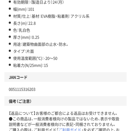
有効期限：（製造日より）24（月）
幅(mm)：101
材質/仕上：基材：EVA樹脂・粘着剤：アクリル系
長さ(m)：22.8
色：乳白色
厚さ(mm)：0.25
用途：建築物曲面部の止水・防水。
タイプ：片面
使用温度範囲(℃)：-20～50
粘着力(N/25mm)：15
JANコード
0051115316203
備考（ご注意）
【返品について】お客様のご都合による返品はお受けできません。
●この商品は、一般消費者様向けの製品ではないため、表示や取扱
説明書などが一般消費者様向けに表記・同梱されておりません。
ご購入の際は、ご利用ガイド「
ご利用ガイド
」を必ずご確認の上、お