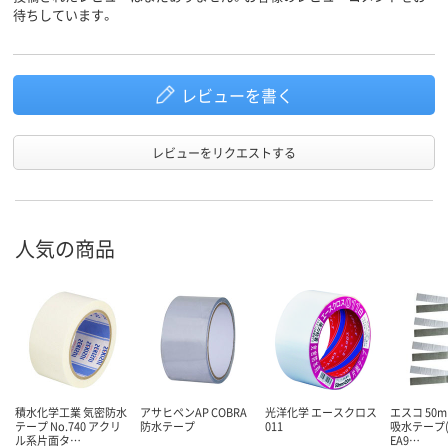
待ちしています。
レビューを書く
レビューをリクエストする
人気の商品
積水化学工業 気密防水
アサヒペンAP COBRA
光洋化学 エースクロス
エスコ 50m
テープ No.740 アクリ
防水テープ
011
吸水テープ(
ル系片面タ…
EA9…