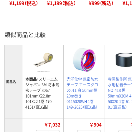
¥1,199（税込）
¥1,199（税込）
¥999（税込）
¥1,
類似商品と比較
本商品：
スリーエム
光洋化学 気密防水
寺岡製作所 
商品名
ジャパン 3M 防水気
テープ エースクロ
水用粘着テー
密テープ 8067
ス011 白 50mm幅
NO.418 黒
101mmX22.8m
20m巻き
50mmX20M 41
101X22 1巻 470-
0115020WH 1巻
50X20 1巻 61-
4151（直送品）
149-2625（直送品）
01（直送品）
￥7,032
￥904