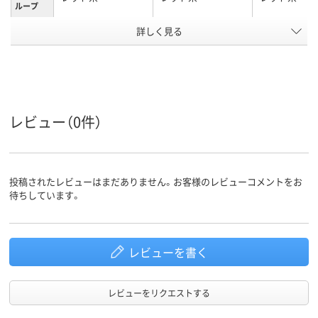
ループ
詳しく見る
細字
中字丸芯、中字
極細
太さ
細、使い切り
キャップ式、中綿式、
使い切り
使い切り
タイプ
レビュー（0件）
アルコール系インク
アルコール系インク
油性インク（
インク種
類
ール系）
インク充
中綿式
中綿式
中綿式
填方法
投稿されたレビューはまだありません。お客様のレビューコメントをお
待ちしています。
6ｇ
質量
アスクル
商品環境
70
90
レビューを書く
スコア
レビューをリクエストする