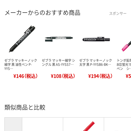
メーカーからのおすすめ商品
スポンサー
ゼブラ マッキーノック
ゼブラ マッキー細字 シ
ゼブラ マッキーノック
トンボ鉛
細字 黒 油性ペン P-
ングル 黒 AS-YYSS7…
太字 黒 P-YYSB6-BK…
80】蛍光
YYS…
ペン シ
¥146（税込）
¥108（税込）
¥194（税込）
¥
類似商品と比較