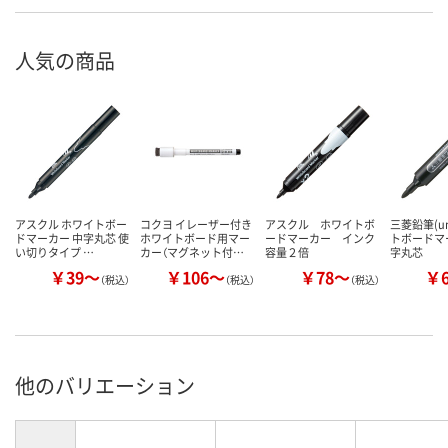
人気の商品
アスクル ホワイトボー
コクヨ イレーザー付き
アスクル ホワイトボ
三菱鉛筆(u
ドマーカー 中字丸芯 使
ホワイトボード用マー
ードマーカー インク
トボードマ
い切りタイプ …
カー（マグネット付…
容量２倍
字丸芯
￥39～
￥106～
￥78～
￥
（税込）
（税込）
（税込）
他のバリエーション