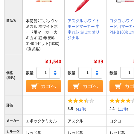
本商品：
エポックケ
アスクル ホワイト
コクヨ ホワ
商品名
ミカル ホワイトボ
ボードマーカー 中
ード用マーカー
ード用マーカー カ
字丸芯 赤 1本 オリ
PM-B100R 1
キカキ 細 赤 890-
ジナル
0140 1セット(10本)
（直送品）
￥1,540
￥39
数量
数量
数量
価格
(税込)
カゴへ
カゴへ
カ
評価
3.5
4.1
（
42件
）
（
11件
）
エポックケミカル
アスクル
コクヨ
メーカー
カラーグ
レッド系
レッド系
レッド系