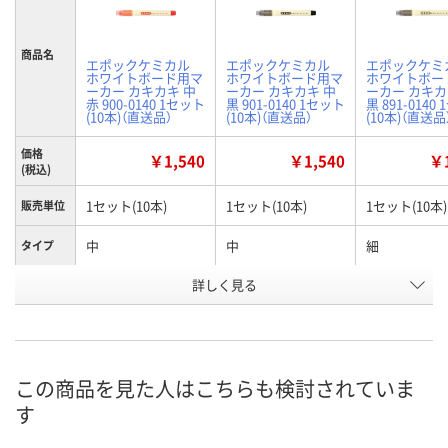
商品名
エポックケミカル
エポックケミカル
エポックケミ
ホワイトボード用マ
ホワイトボード用マ
ホワイトボー
ーカー カキカキ 中
ーカー カキカキ 中
ーカー カキカ
赤 900-0140 1セット
黒 901-0140 1セット
黒 891-0140
(10本)（直送品）
(10本)（直送品）
(10本)（直送品
価格
￥1,540
￥1,540
￥1
(税込)
1セット(10本)
1セット(10本)
1セット(10本)
販売単位
中
中
細
タイプ
詳しく見る
赤
黒
黒
カラー
お申込番
KN18020
KN18024
KN18028
号
直送品
直送品
直送品
在庫
この商品を見た人はこちらも検討されていま
す
8月28日（金）まで
8月28日（金）まで
8月28日（金）
お届け日