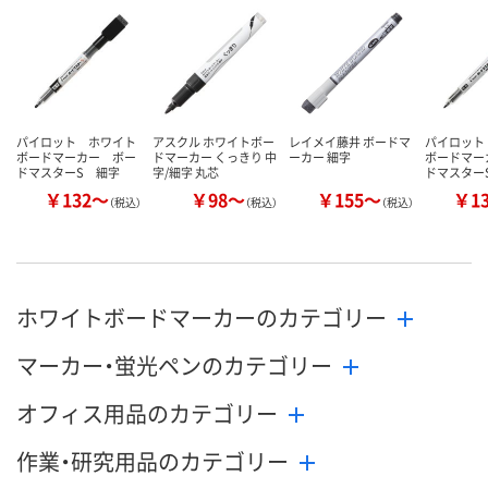
数量
数量
数量
カゴへ
カゴへ
カ
パイロット ホワイト
アスクル ホワイトボー
レイメイ藤井 ボードマ
パイロット
ボードマーカー ボー
ドマーカー くっきり 中
ーカー 細字
ボードマー
ドマスターS 細字
字/細字 丸芯
ドマスター
￥132～
￥98～
￥155～
￥1
（税込）
（税込）
（税込）
ホワイトボードマーカーのカテゴリー
マーカー・蛍光ペンのカテゴリー
オフィス用品のカテゴリー
作業・研究用品のカテゴリー