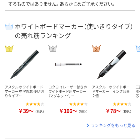
するものではありません。あらかじめご了承ください。
ホワイトボードマーカー（使いきりタイプ）
の売れ筋ランキング
アスクル ホワイトボード
コクヨ イレーザー付きホ
アスクル ホワイトボー
三
マーカー 中字丸芯 使い切
ワイトボード用マーカー
ドマーカー インク容量
ボ
りタイプ …
（マグネット付…
２倍
芯
￥39～
￥106～
￥78～
（税込）
（税込）
（税込）
ランキングをもっと見る