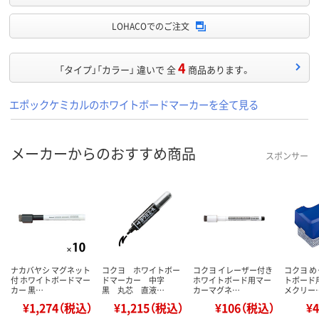
LOHACOでのご注文
4
「タイプ」「カラー」 違いで 全
商品あります。
エポックケミカルのホワイトボードマーカーを全て見る
メーカーからのおすすめ商品
スポンサー
ナカバヤシ マグネット
コクヨ ホワイトボー
コクヨ イレーザー付き
コクヨ 
付 ホワイトボードマー
ドマーカー 中字
ホワイトボード用マー
トボード
カー 黒…
黒 丸芯 直液…
カーマグネ…
メクリー
¥1,274（税込）
¥1,215（税込）
¥106（税込）
¥