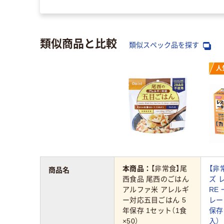
類似商品と比較
類似スペック品を探す
人
本商品：
【非常食】尾
【非
商品名
西食品 尾西のごはん
ズ 
アルファ米 アレルギ
RE
ー対応五目ごはん 5
レー
年保存 1セット（1食
保存
×50）
入）