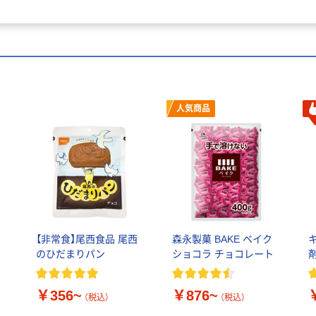
人気商品
【非常食】尾西食品 尾西
森永製菓 BAKE ベイク
のひだまりパン
ショコラ チョコレート
￥356~
￥876~
（税込）
（税込）