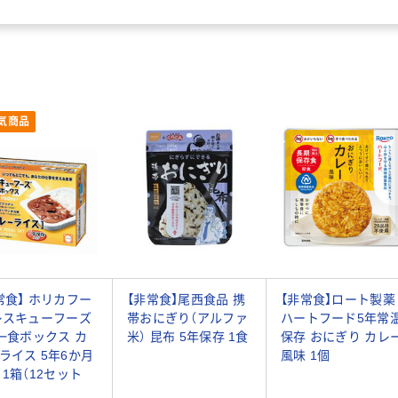
気商品
常食】 ホリカフー
【非常食】尾西食品 携
【非常食】ロート製薬
レスキューフーズ
帯おにぎり（アルファ
ハートフード5年常
 一食ボックス カ
米） 昆布 5年保存 1食
保存 おにぎり カレ
ライス 5年6か月
風味 1個
 1箱（12セット