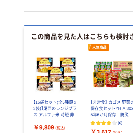
この商品を見た人はこちらも検討
人気商品
【15袋セット(全5種類ｘ
【非常食】 カゴメ 野菜
3袋)】尾西のレンジプラ
保存食セットYH-A 30
ス アルファ米 時短 非常
5年6か月保存 防災備
食 保存食 防災食 登山
蓄 1ケース
(
6
)
￥9,809
キャンプ アルファー米
（税込）
￥3,617