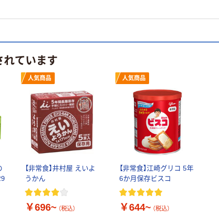
されています
人気商品
人気商品
の
【非常食】井村屋 えいよ
【非常食】江崎グリコ 5年
29
うかん
6か月保存ビスコ
￥696~
￥644~
（税込）
（税込）