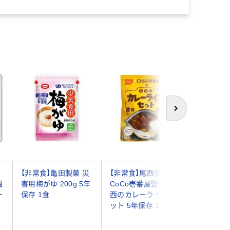
次へ
【非常食】亀田製菓 災
【非常食】尾西食品
【非常食】
温
害用梅がゆ 200g 5年
CoCo壱番屋監修 尾
西のレン
ー
保存 1食
西のカレーライスセ
チキンライ
ット 5年保存 1食