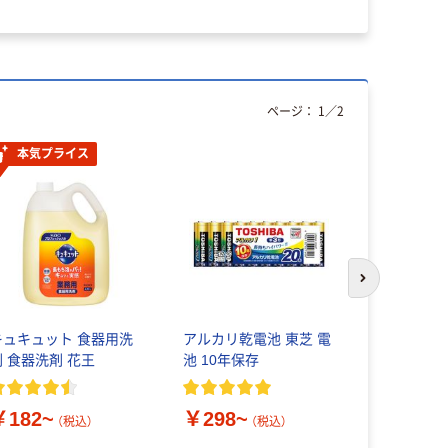
ページ：
1
／
2
本気プライス
次のスライド
キュキュット 食器用洗
アルカリ乾電池 東芝 電
ウェットテ
剤 食器洗剤 花王
池 10年保存
ルコール除
ル除菌でき
ルタオルウ
￥182~
￥298~
用 大王製
（税込）
（税込）
￥459~