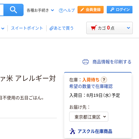
ヘルプ
各種お手続き
0
スイートポイント
あとで買う
カゴ
点
商品情報を印刷する
ファ米 アレルギー対
在庫：
入荷待ち
）
希望の数量で在庫確認
入荷日：8月19日（水）予定
目不使用の五目ごはん。
お届け先：
アスクル在庫商品