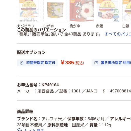
えびピラフ
白がゆ
梅がゆ
赤飯
白飯
この商品のバリエーション
「種類」「販売単位」違いで 全40商品 あります。
すべてのバリ
配送オプション
￥385
時間帯指定 指定可
置き場所指定 利用
（税込）
お申込番号：KP49164
メーカー：尾西食品
／型番：1901
／JANコード：497008814
商品詳細
ブランド名
アルファ米
／
保存年数
5年6か月
／
アレルギー
28項目不使用
／
原料原産地
国産米
／
質量
112g
もっと見る