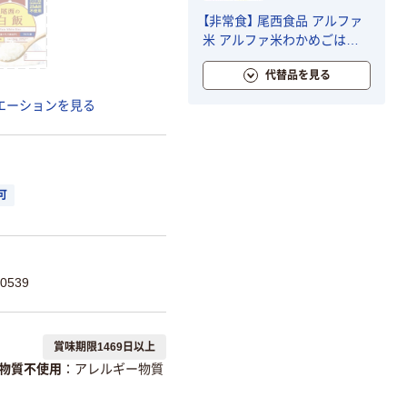
【非常食】 尾西食品 アルファ
米 アルファ米わかめごはん1
袋入り 601SE 5年保存 1セッ
代替品を見る
ト（1食×50）
エーションを見る
可
0539
賞味期限1469日以上
物質不使用
アレルギー物質