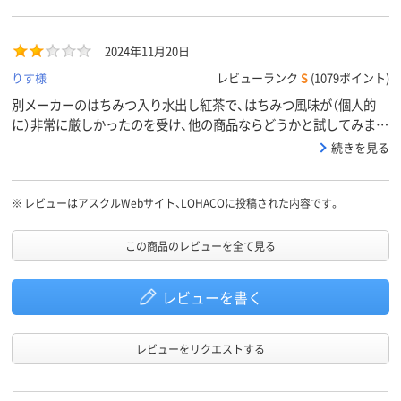
2024年11月20日
りす様
レビューランク
S
(1079ポイント)
別メーカーのはちみつ入り水出し紅茶で、はちみつ風味が（個人的
に）非常に厳しかったのを受け、他の商品ならどうかと試してみまし
た。結果、ダメでした笑。でも自分にはこういう商品に添加されてい
続きを見る
るはちみつは無理なことが分かってよかったです。ただ問題ないと
いう人もいたのでその旨はお伝えしたいと思います。
※
レビューはアスクルWebサイト、LOHACOに投稿された内容です。
この商品のレビューを全て見る
レビューを書く
レビューをリクエストする