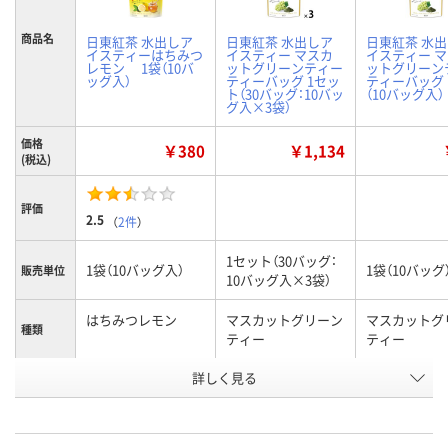
商品名
日東紅茶 水出しア
日東紅茶 水出しア
日東紅茶 水
イスティーはちみつ
イスティー マスカ
イスティー 
レモン 1袋（10バ
ットグリーンティー
ットグリーン
ッグ入）
ティーバッグ 1セッ
ティーバッグ 
ト（30バッグ：10バッ
（10バッグ入）
グ入×3袋）
価格
￥380
￥1,134
(税込)
評価
2.5
（
2件
）
1セット（30バッグ：
1袋（10バッグ入）
1袋（10バッグ
販売単位
10バッグ入×3袋）
はちみつレモン
マスカットグリーン
マスカットグ
種類
ティー
ティー
お申込番
詳しく見る
XN40174
XP16123
XP16112
号
あり
入荷待ち
入荷待ち
在庫