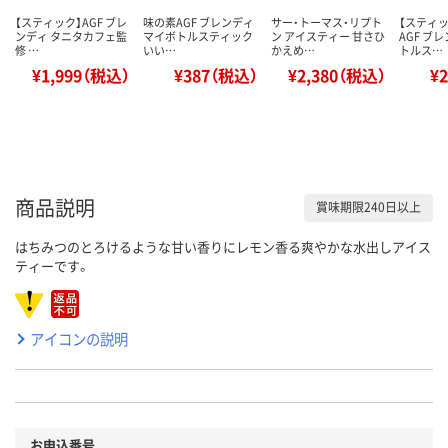
【スティック】AGF ブレ
味の素AGF ブレンディ
サー・トーマス・リプト
【スティ
ンディ タニタカフェ監
マイボトルスティック
ン アイスティー 甘さひ
AGF ブ
修 …
いい…
かえめ…
トルス…
¥1,999（税込）
¥387（税込）
¥2,380（税込）
¥
商品説明
賞味期限240日以上
はちみつのとろけるような甘い香りにレモン香る爽やかな水出しアイス
ティーです。
アイコンの説明
お申込番号