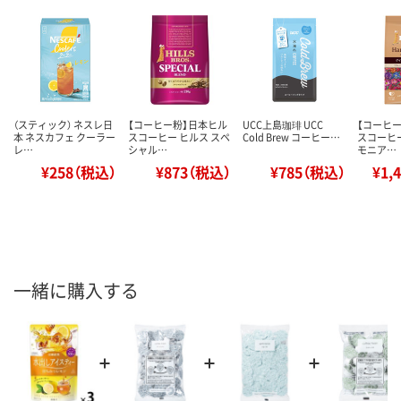
（スティック） ネスレ日
【コーヒー粉】日本ヒル
UCC上島珈琲 UCC
【コーヒ
本 ネスカフェ クーラー
スコーヒー ヒルス スペ
Cold Brew コーヒー…
スコーヒー
レ…
シャル…
モニア…
¥258（税込）
¥873（税込）
¥785（税込）
¥1,
一緒に購入する