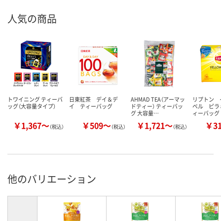
人気の商品
トワイニング ティーバ
日東紅茶 デイ＆デ
AHMAD TEA（アーマッ
リプトン 
ッグ（大容量タイプ）
イ ティーバッグ
ドティー） ティーバッ
ベル ピラ
グ 大容量…
ィーバッグ
￥1,367～
￥509～
￥1,721～
￥3
（税込）
（税込）
（税込）
他のバリエーション