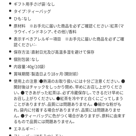
ギフト用手さげ袋：なし
タイプ：ティーバッグ
ひも：なし
原材料 ※お手元に届いた商品を必ずご確認ください：紅茶（マ
ラウイ、インドネシア、その他）/香料
表示すべきアレルギー項目 ※お手元に届いた商品を必ずご確
認ください：-
保存方法：直射日光及び高温多湿を避けて保存
個別包装：なし
内容量：40g（10袋）
賞味期間：製造日より18ヶ月（開封前）
使用上の注意：●熱湯のお取り扱いには十分ご注意ください。●
開封後はチャックをしっかり閉め、早めにお召し上がりくださ
い。●できあがった紅茶は、必ず冷蔵保存し、できるだけ早めに
お召し上がりください。●紅茶を冷やすと白くにごってしまう
ことがありますが、品質には問題ありません。●細かな粉がも
れ、袋内に付着する場合がありますが、品質には問題ありませ
ん。●ティーバッグに色がつく場合がありますが、原料に由来す
るもので品質には問題ありません。
エネルギー：‐
フレーバー：はちみつレモン