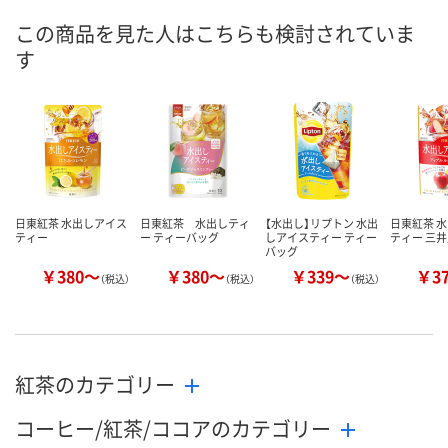
8月11日（火）
お届け日
この商品を見た人はこちらも検討されていま
す
数量
お取り扱い終了しま
お取り扱い終
した
した
カゴへ
日東紅茶 水出しアイス
日東紅茶 水出しティ
【水出し】リプトン 水出
日東紅茶 
ティー
ー ティーバッグ
しアイスティー ティー
ティー 三
バッグ
￥380～
￥380～
￥339～
￥3
（税込）
（税込）
（税込）
紅茶のカテゴリー
コーヒー/紅茶/ココアのカテゴリー