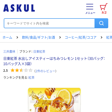
カゴ
メニュー
ホーム
飲料/食品/ギフト/お酒
コーヒー/紅茶/ココア
紅
三井農林
ブランド：
日東紅茶
日東紅茶 水出しアイスティーはちみつレモン 1セット（30バッグ：
10バッグ入×3袋）
2.5
（
2
件のレビュー
）
ランキングを見る：
紅茶