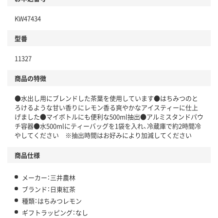
KW47434
型番
11327
商品の特徴
●水出し用にブレンドした茶葉を使用しています●はちみつのと
ろけるような甘い香りにレモン香る爽やかなアイスティーに仕上
げました●マイボトルにも便利な500ml抽出●アルミスタンドパウ
チ容器●水500mlにティーバッグを1袋を入れ、冷蔵庫で約2時間冷
やしてください ※抽出時間はお好みにより加減してください
商品仕様
メーカー：三井農林
ブランド：日東紅茶
種類：はちみつレモン
ギフトラッピング：なし