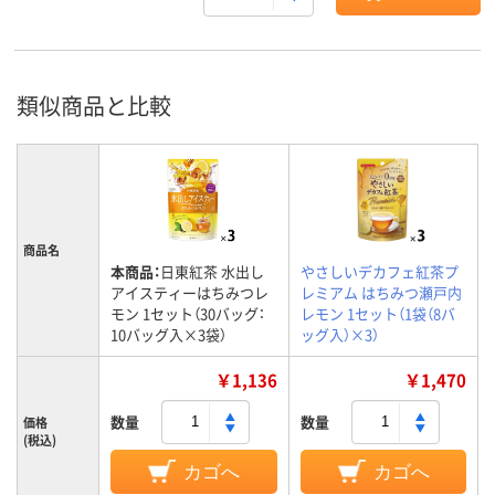
類似商品と比較
商品名
本商品：
日東紅茶 水出し
やさしいデカフェ紅茶プ
アイスティーはちみつレ
レミアム はちみつ瀬戸内
モン 1セット（30バッグ：
レモン 1セット（1袋（8バ
10バッグ入×3袋）
ッグ入）×3）
￥1,136
￥1,470
数量
数量
価格
(税込)
カゴへ
カゴへ