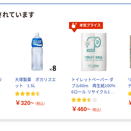
されています
本気プライス
リ
大塚製薬 ポカリスエ
トイレットペーパー ダ
リ
ット 1.5L
ブル60ｍ 再生紙100%
6ロール リサイクル100
芯あり FSC認証
￥320~
（税込）
￥460~
（税込）