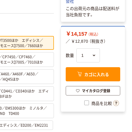
会社
この出荷元の商品は配送料が
当社負担です。
￥14,157
（税込）
0／VT3500ほか エディシス／
／ ￥12,870 （税抜き）
モエース】7500／7660ほか
数量
CP7450／CP7460／
モエース】7005／7010ほか
A460／A460F／A650／
カゴに入れる
S／HQ45ほか
マイカタログ登録
／CD441／CD340Iほか エディ
3IFほか
商品を比較
300／EM5300ほか ミノルタ／
ND TD400
0 エディシス／ED200／EM2231