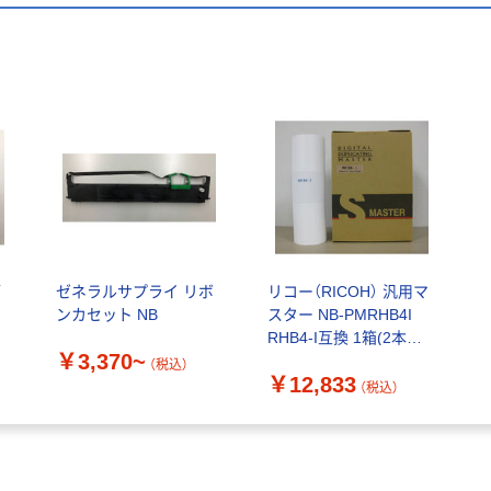
ブ
ゼネラルサプライ リボ
リコー（RICOH） 汎用マ
ンカセット NB
スター NB-PMRHB4I
RHB4-I互換 1箱(2本入)
￥3,370~
（直送品）
（税込）
￥12,833
（税込）