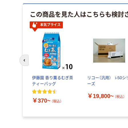
この商品を見た人はこちらも検討
イス
本気プライス
前のスライドへ
ミネラルむ
伊藤園 香り薫るむぎ茶
リコー（汎用） i-50シ
【麦茶】【黒
ティーバッグ
ーズ
トボトル】
￥19,800~
ク】【ノンカ
（税込）
￥370~
お茶】
（税込）
税込）