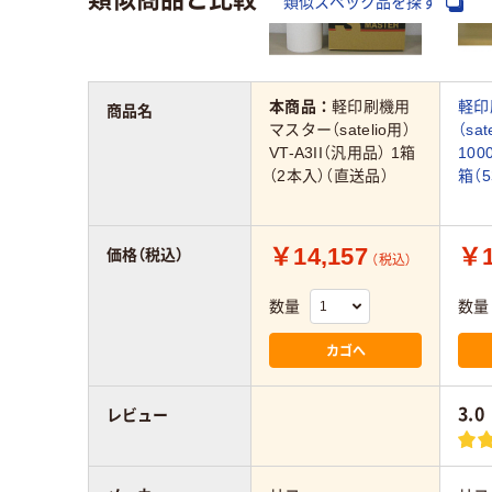
類似スペック品を探す
本商品：
軽印刷機用
軽印
商品名
マスター（satelio用）
（sat
VT-A3II（汎用品） 1箱
100
（2本入）（直送品）
箱（
￥14,157
￥1
価格（税込）
（税込）
数量
数量
カゴへ
3.0
レビュー