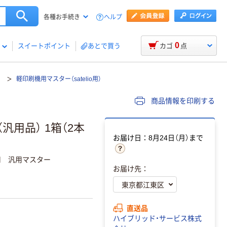
ヘルプ
各種お手続き
0
スイートポイント
あとで買う
カゴ
点
キ
軽印刷機用マスター（satelio用）
商品情報を印刷する
I（汎用品） 1箱（2本
お届け日：8月24日（月）まで
80他用 汎用マスター
お届け先：
直送品
ハイブリッド・サービス株式