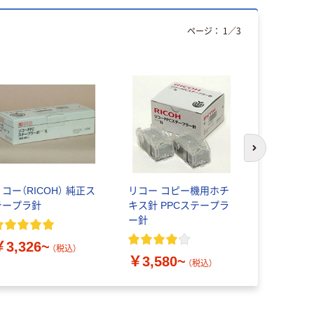
ページ：
1
／
3
オリジ
次のスライド
コー（RICOH） 純正ス
リコー コピー機用ホチ
アスクル 
テープラ針
キス針 PPCステープラ
コピーペー
ー針
白色度80％
￥3,326~
（税込）
￥3,580~
￥2,149
（税込）