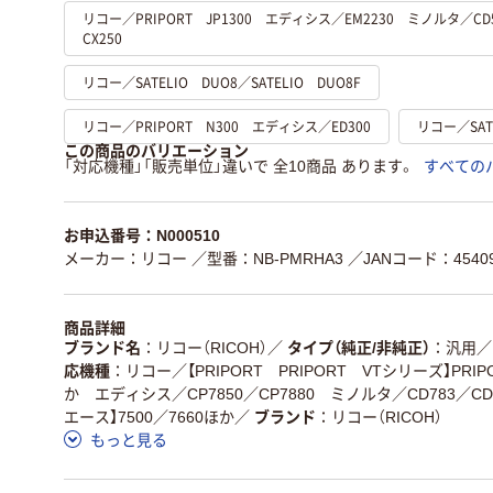
リコー／PRIPORT JP1300 エディシス／EM2230 ミノルタ／CD
CX250
リコー／SATELIO DUO8／SATELIO DUO8F
リコー／PRIPORT N300 エディシス／ED300
リコー／SATE
この商品のバリエーション
「対応機種」「販売単位」違いで 全10商品 あります。
すべての
お申込番号：N000510
メーカー：リコー
／型番：NB-PMRHA3
／JANコード：45409
商品詳細
ブランド名
リコー（RICOH）
／
タイプ（純正/非純正）
汎用
／
応機種
リコー／【PRIPORT PRIPORT VTシリーズ】PRIPO
か エディシス／CP7850／CP7880 ミノルタ／CD783／C
エース】7500／7660ほか
／
ブランド
リコー（RICOH）
もっと見る