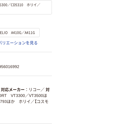
5300／CD5310 ホリイ／
LIO A410G／A411G
バリエーションを見る
56016992
対応メーカー
リコー
／
対
RT VT3300／VT3500ほ
D793ほか ホリイ／【コスモ