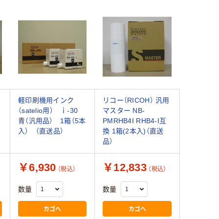
軽印刷機用インク
リコー（RICOH） 汎用
（satelio用） ｉ-30
マスター NB-
青（汎用品） 1箱（5本
PMRHB4I RHB4-I互
入） （直送品）
換 1箱(2本入)（直送
品）
￥6,930
￥12,833
（税込）
（税込）
数量
数量
カゴへ
カゴへ