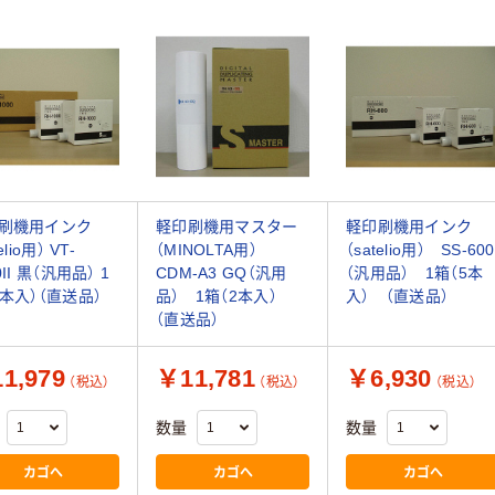
刷機用インク
軽印刷機用マスター
軽印刷機用インク
elio用） VT-
（MINOLTA用）
（satelio用） SS-600
0II 黒（汎用品） 1
CDM-A3 GQ（汎用
（汎用品） 1箱（5本
5本入）（直送品）
品） 1箱（2本入）
入） （直送品）
（直送品）
1,979
￥11,781
￥6,930
（税込）
（税込）
（税込）
数量
数量
カゴへ
カゴへ
カゴへ