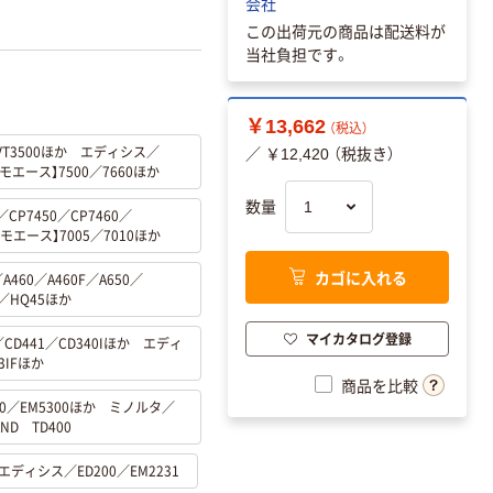
会社
この出荷元の商品は配送料が
当社負担です。
￥13,662
（税込）
0／VT3500ほか エディシス／
／ ￥12,420 （税抜き）
モエース】7500／7660ほか
数量
CP7450／CP7460／
モエース】7005／7010ほか
カゴに入れる
A460／A460F／A650／
S／HQ45ほか
マイカタログ登録
／CD441／CD340Iほか エディ
3IFほか
商品を比較
300／EM5300ほか ミノルタ／
ND TD400
0 エディシス／ED200／EM2231