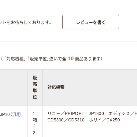
レビューを書く
ントをお待ちしております。
10
（
「対応機種」
「販売単位」違いで全
商品あります）
販
売
対応機種
単
位
1
リコー／PRIPORT JP1300 エディシス／
JP10（汎用
箱
CD5300／CD5310 ホリイ／CX250
（
2