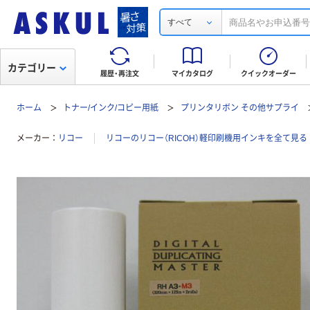
すべて
カテゴリー
履歴・再注文
マイカタログ
クイックオーダー
ホーム
トナー/インク/コピー用紙
プリンタリボン その他サプライ
メーカー
リコー
リコーのリコー（RICOH）軽印刷機用インキを全て見る