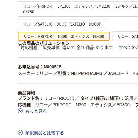
リコー／PRIPORT JP1300 エディシス／EM2230 ミノルタ／CD
CX250
リコー／SATELIO DUO8／SATELIO DUO8F
リコー／PRIPORT N300 エディシス／ED300
リコー／SATE
この商品のバリエーション
「対応機種」「販売単位」違いで 全10商品 あります。
すべての
お申込番号：N000515
メーカー：リコー
／型番：NB-PMRHA3M3
／JANコード：454
商品詳細
ブランド名
リコー（RICOH）
／
タイプ（純正/非純正）
汎用
／
応機種
リコー／PRIPORT N300 エディシス／ED300
／
もっと見る
類似商品と比較する