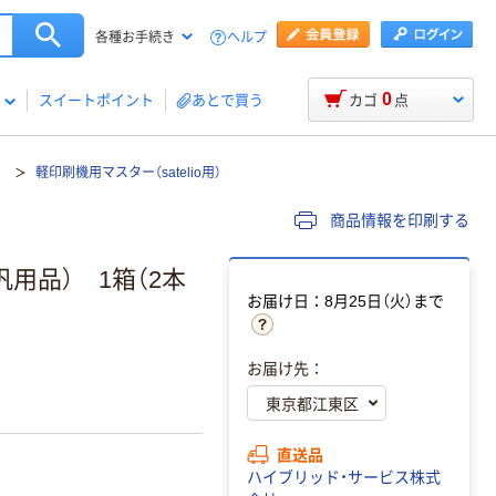
ヘルプ
各種お手続き
0
スイートポイント
あとで買う
カゴ
点
キ
軽印刷機用マスター（satelio用）
商品情報を印刷する
（汎用品） 1箱（2本
お届け日：8月25日（火）まで
お届け先：
直送品
ハイブリッド・サービス株式