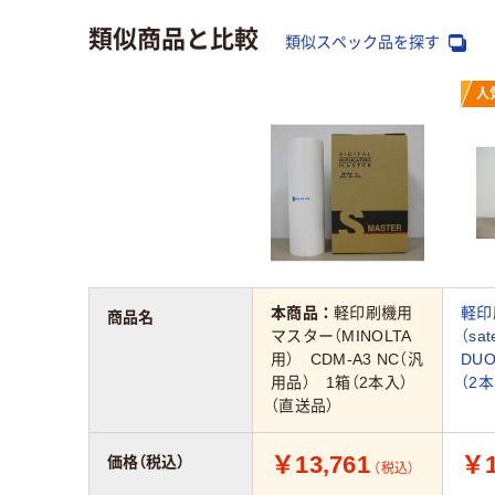
類似商品と比較
類似スペック品を探す
人
本商品：
軽印刷機用
軽印
商品名
マスター（MINOLTA
（sa
用） CDM-A3 NC（汎
DU
用品） 1箱（2本入）
（2
（直送品）
￥13,761
￥1
価格（税込）
（税込）