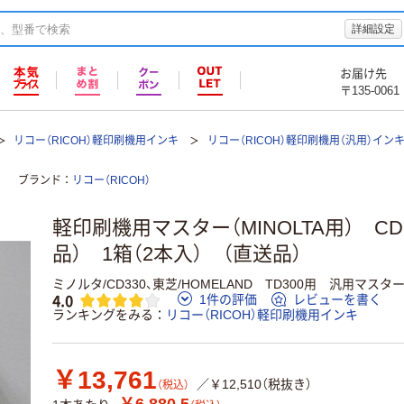
詳細設定
お届け先
〒135-0061
リコー（RICOH）軽印刷機用インキ
リコー（RICOH）軽印刷機用（汎用）イン
ブランド
リコー（RICOH）
軽印刷機用マスター（MINOLTA用） CDM
品） 1箱（2本入） （直送品）
ミノルタ/CD330、東芝/HOMELAND TD300用 汎用マスタ
4.0
1件の評価
レビューを書く
ランキングをみる
リコー（RICOH）軽印刷機用インキ
￥13,761
／￥12,510（税抜き）
（税込）
￥6,880.5