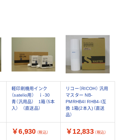
軽印刷機用インク
リコー（RICOH） 汎用
（satelio用） ｉ-30
マスター NB-
青（汎用品） 1箱（5本
PMRHB4I RHB4-I互
入） （直送品）
換 1箱(2本入)（直送
品）
￥6,930
￥12,833
（税込）
（税込）