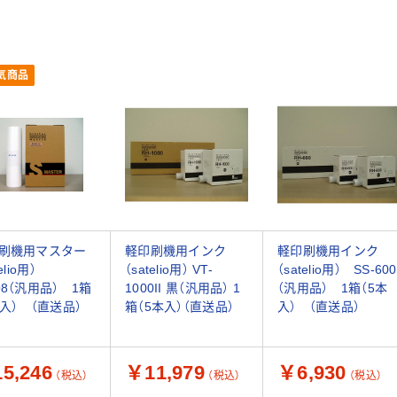
気商品
刷機用マスター
軽印刷機用インク
軽印刷機用インク
telio用）
（satelio用） VT-
（satelio用） SS-600
O8（汎用品） 1箱
1000II 黒（汎用品） 1
（汎用品） 1箱（5本
本入） （直送品）
箱（5本入）（直送品）
入） （直送品）
5,246
￥11,979
￥6,930
（税込）
（税込）
（税込）