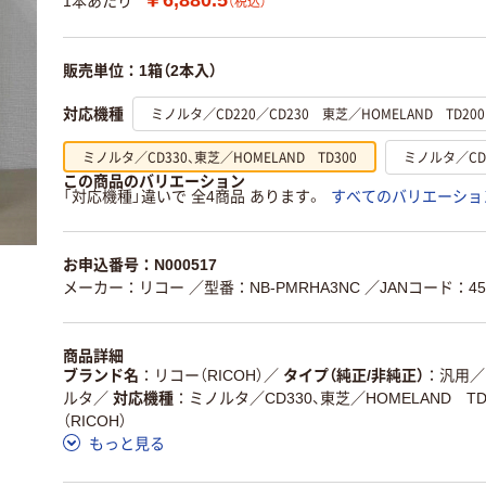
1本あたり
（税込）
販売単位：1箱（2本入）
ミノルタ／CD220／CD230 東芝／HOMELAND TD200
対応機種
ミノルタ／CD330、東芝／HOMELAND TD300
ミノルタ／CD2
この商品のバリエーション
「対応機種」違いで 全4商品 あります。
すべてのバリエーショ
お申込番号：N000517
メーカー：リコー
／型番：NB-PMRHA3NC
／JANコード：454
商品詳細
ブランド名
リコー（RICOH）
／
タイプ（純正/非純正）
汎用
／
ルタ
／
対応機種
ミノルタ／CD330、東芝／HOMELAND TD
（RICOH）
もっと見る