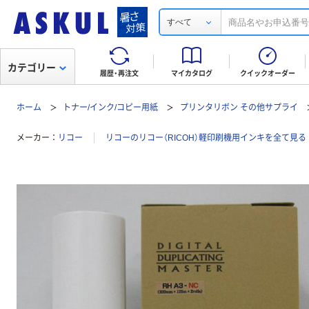
すべて
カテゴリー
履歴・再注文
マイカタログ
クイックオーダー
ホーム
トナー/インク/コピー用紙
プリンタリボン その他サプライ
メーカー
リコー
リコーのリコー（RICOH）軽印刷機用インキを全て見る