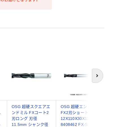
次へ
OSG 超硬スクエアエ
OSG 超硬エンドミル
OSG 
L
ンドミル FXコート2
FX2刃ショート
ンドミル
刃ロング 刃径
12X110X30X11
ュアショ
-
11.5mm シャンク径
8408462 FX-SS-
0.2mm 