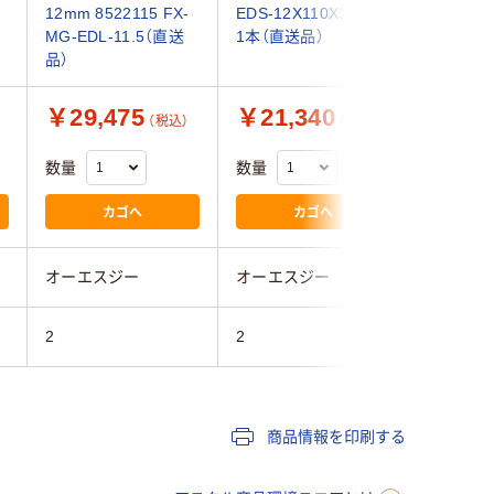
12mm 8522115 FX-
EDS-12X110X30X11
84602 M
MG-EDL-11.5（直送
1本（直送品）
0.2 1本
品）
￥29,475
￥21,340
￥10,
（税込）
（税込）
数量
数量
数量
カゴへ
カゴへ
オーエスジー
オーエスジー
オーエス
2
2
2
商品情報を印刷する