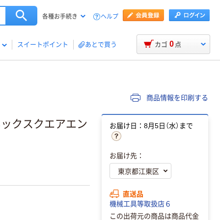
ヘルプ
各種お手続き
0
スイートポイント
あとで買う
カゴ
点
商品情報を印刷する
ネックスクエアエン
お届け日：8月5日（水）まで
お届け先：
直送品
機械工具等取扱店６
この出荷元の商品は商品代金