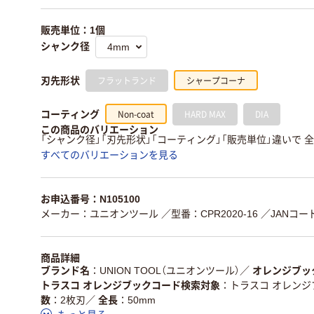
販売単位：1個
シャンク径
フラットランド
シャープコーナ
刃先形状
Non-coat
HARD MAX
DIA
コーティング
この商品のバリエーション
「シャンク径」「刃先形状」「コーティング」「販売単位」違いで 全
すべてのバリエーションを見る
お申込番号：N105100
メーカー：ユニオンツール
／型番：CPR2020-16
／JANコード
商品詳細
ブランド名
UNION TOOL（ユニオンツール）
／
オレンジブッ
トラスコ オレンジブックコード検索対象
トラスコ オレン
数
2枚刃
／
全長
50mm