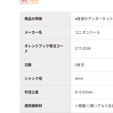
商品の特徴
●首部のアンダーカッ
メーカー名
ユニオンツール
オレンジブック発注コー
277-2205
ド
刃数
2枚刃
シャンク径
4mm
外径公差
0/-0.02mm
適用被削材
☆樹脂 ◎銅 ○アルミ合