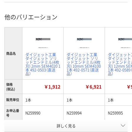
他のバリエーション
商品名
ダイジェット工業
ダイジェット工業
ダイジェット
ダイジェット ソリ
ダイジェット ソリ
ダイジェット
ッドエンドミル(4枚
ッドエンドミル(4枚
ッドエンドミル
刃) 2mm SEM4020 1
刃) 10mm SEM4100
刃) 12mm SE
本 492-0503（直送
1本 492-0571（直送
1本 492-058
品）
品）
品）
価格
￥1,912
￥6,921
￥9
(税込)
1本
1本
1本
販売単位
お申込番
N259990
N259994
N259995
号
詳しく見る
わずか
あり
あり
在庫