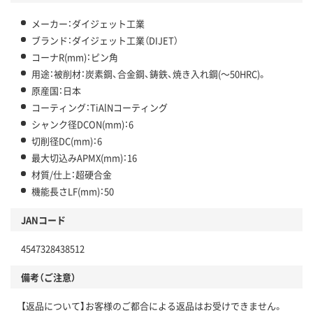
メーカー：ダイジェット工業
ブランド：ダイジェット工業（DIJET）
コーナR(mm)：ピン角
用途：被削材：炭素鋼、合金鋼、鋳鉄、焼き入れ鋼(～50HRC)。
原産国：日本
コーティング：TiAlNコーティング
シャンク径DCON(mm)：6
切削径DC(mm)：6
最大切込みAPMX(mm)：16
材質/仕上：超硬合金
機能長さLF(mm)：50
JANコード
4547328438512
備考（ご注意）
【返品について】お客様のご都合による返品はお受けできません。