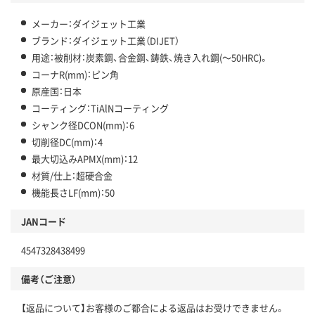
メーカー：ダイジェット工業
ブランド：ダイジェット工業（DIJET）
用途：被削材：炭素鋼、合金鋼、鋳鉄、焼き入れ鋼(～50HRC)。
コーナR(mm)：ピン角
原産国：日本
コーティング：TiAlNコーティング
シャンク径DCON(mm)：6
切削径DC(mm)：4
最大切込みAPMX(mm)：12
材質/仕上：超硬合金
機能長さLF(mm)：50
JANコード
4547328438499
備考（ご注意）
【返品について】お客様のご都合による返品はお受けできません。