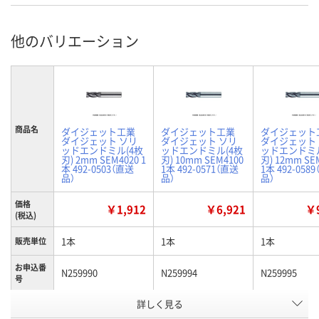
他のバリエーション
商品名
ダイジェット工業
ダイジェット工業
ダイジェット
ダイジェット ソリ
ダイジェット ソリ
ダイジェット
ッドエンドミル(4枚
ッドエンドミル(4枚
ッドエンドミル
刃) 2mm SEM4020 1
刃) 10mm SEM4100
刃) 12mm SE
本 492-0503（直送
1本 492-0571（直送
1本 492-058
品）
品）
品）
価格
￥1,912
￥6,921
￥9
(税込)
1本
1本
1本
販売単位
お申込番
N259990
N259994
N259995
号
詳しく見る
わずか
あり
あり
在庫