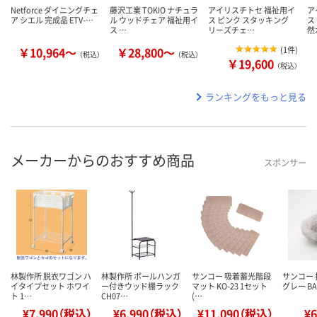
Netforce ダイニングチェ
藤沢工業 TOKIO ナチュラ
アイリスチトセ 福祉用イ
ア
ア シエル 完成品 ETV-…
ル ウッドチェア 福祉用イ
ス ピンク スタッキング
ス
ス …
リーズチェ…
然
￥10,964～
￥28,800～
(
1件
)
（税込）
（税込）
￥19,600
（税込）
ランキングをもっと見る
メーカーからのおすすめ商品
スポンサー
林製作所 脱衣ワゴン ハ
林製作所 ポールハンガ
サンコー 吸着蓄光階段
サンコー 
イタイプセット ホワイ
ー付きウッド棚ラック
マット KO-23 1セット
グレー BA-
ト 1…
CH07…
(…
¥7,990（税込）
¥6,990（税込）
¥11,090（税込）
¥