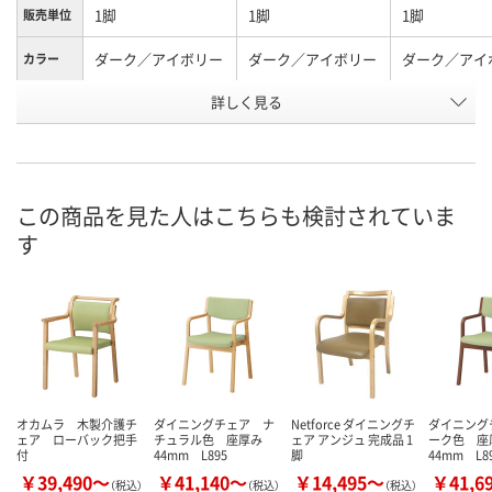
1脚
1脚
1脚
販売単位
ダーク／アイボリー
ダーク／アイボリー
ダーク／アイ
カラー
詳しく見る
レギュラーサイズ／
レギュラーサイズ／
レギュラーサ
タイプ
ハーフ肘
全肘
全肘
お申込番
K825747
K825730
K825726
号
この商品を見た人はこちらも検討されていま
直送品
直送品
直送品
在庫
す
9月8日（火）まで
お届け日
数量
お取り扱い終了しま
メーカー都合
した
販売停止中で
カゴへ
オカムラ 木製介護チ
ダイニングチェア ナ
Netforce ダイニングチ
ダイニング
ェア ローバック把手
チュラル色 座厚み
ェア アンジュ 完成品 1
ーク色 座
付
44mm L895
脚
44mm L8
￥39,490～
￥41,140～
￥14,495～
￥41,6
（税込）
（税込）
（税込）