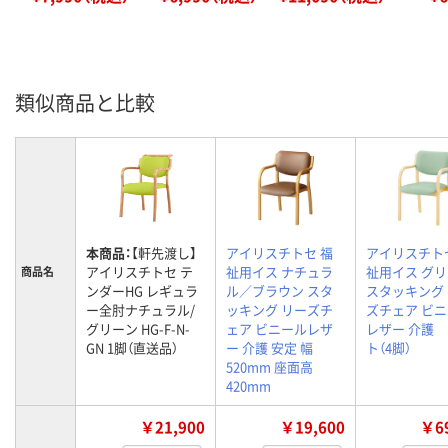
類似商品と比較
本商品：
【軒先渡し】
アイリスチトセ 福
アイリスチト
アイリスチトセ テ
祉用イス ナチュラ
祉用イス グ
商品名
ンダーHG レギュラ
ル／ブラウン スタ
スタッキング
ー全肘ナチュラル/
ッキング リーズチ
ズチェア ビ
グリーン HG-F-N-
ェア ビニールレザ
レザー 介護 
GN 1脚（直送品）
ー 介護 安定 幅
ト（4脚）
520mm 座面高
420mm
￥21,900
￥19,600
￥69