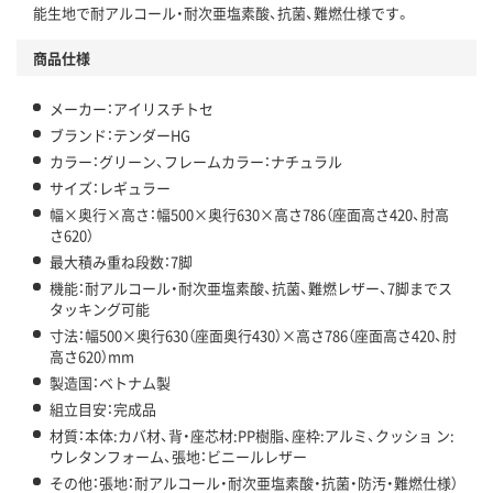
能生地で耐アルコール・耐次亜塩素酸、抗菌、難燃仕様です。
商品仕様
メーカー：アイリスチトセ
ブランド：テンダーHG
カラー：グリーン、フレームカラー：ナチュラル
サイズ：レギュラー
幅×奥行×高さ：幅500×奥行630×高さ786（座面高さ420、肘高
さ620）
最大積み重ね段数：7脚
機能：耐アルコール・耐次亜塩素酸、抗菌、難燃レザー、7脚までス
タッキング可能
寸法：幅500×奥行630（座面奥行430）×高さ786（座面高さ420、肘
高さ620）mm
製造国：ベトナム製
組立目安：完成品
材質：本体:カバ材、背・座芯材:PP樹脂、座枠:アルミ、クッショ ン:
ウレタンフォーム、張地：ビニールレザー
その他：張地：耐アルコール・耐次亜塩素酸・抗菌・防汚・難燃仕様）