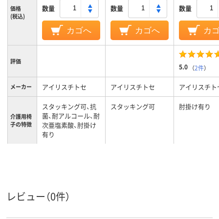
数量
数量
数量
価格
(税込)
カゴへ
カゴへ
カ
評価
5.0
（
2件
）
アイリスチトセ
アイリスチトセ
アイリスチト
メーカー
スタッキング可、抗
スタッキング可
肘掛け有り
菌、耐アルコール、耐
介護用椅
子の特徴
次亜塩素酸、肘掛け
有り
組み立て
完成品
完成品
完成品
／完成品
5.7kg
7.2kg
7.2kg
質量
レビュー（0件）
カラーグ
グリーン系
ブラウン系
グリーン系
ループ