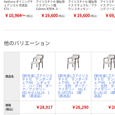
Netforce ダイニングチ
アイリスチトセ 福祉用
アイリスチトセ 福祉用
アイリスチ
ェア シエル 完成品
イス グリーン幅
イス ナチュラル／ブラ
イス グリー
ETV-…
520mm 天然木 ス…
ウン スタッキン…
ング リー
￥10,964～
￥19,600
￥19,600
￥69,
（税込）
（税込）
（税込）
他のバリエーション
【軒先渡し】アイリス
【軒先渡し】アイリス
【軒先渡し】
商品名
チトセ テンダーチ
チトセ テンダーチ
チトセ テン
ェアHG レギュラ
ェアHG レギュラ
ェアHG レ
ー ハーフ肘 ダー
ー 全肘 ダーク／
ー 全肘 ダ
ク／アイボリー
アイボリー HG-F-
アイボリー H
HG-H-D-LAL10 1
D-UP2761 1脚
D-LAL10 1
脚 （直送品）
（直送品）
送品）
価格
￥28,917
￥26,290
￥28
(税込)