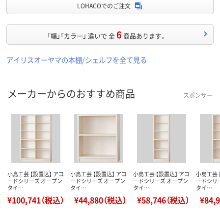
LOHACOでのご注文
6
「幅」「カラー」 違いで 全
商品あります。
アイリスオーヤマの本棚/シェルフを全て見る
メーカーからのおすすめ商品
スポンサー
小島工芸 【設置込】 アコ
小島工芸 【設置込】 アコ
小島工芸 【設置込】 アコ
小島工芸 
ードシリーズ オープン
ードシリーズ オープン
ードシリーズ オープン
ードシリ
タイ…
タイ…
タイ…
タイ…
¥100,741（税込）
¥44,880（税込）
¥58,746（税込）
¥84,