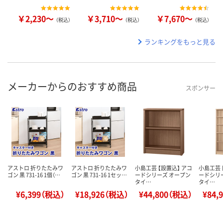
￥2,230～
￥3,710～
￥7,670～
（税込）
（税込）
（税込）
ランキングをもっと見る
メーカーからのおすすめ商品
スポンサー
アストロ 折りたたみワ
アストロ 折りたたみワ
小島工芸 【設置込】 アコ
小島工芸 
ゴン 黒 731-16 1個（…
ゴン 黒 731-16 1セッ…
ードシリーズ オープン
ードシリ
タイ…
タイ…
¥6,399（税込）
¥18,926（税込）
¥44,800（税込）
¥84,