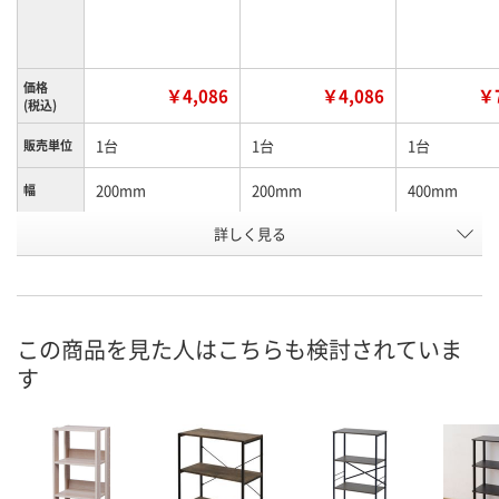
価格
￥4,086
￥4,086
￥7
(税込)
1台
1台
1台
販売単位
200mm
200mm
400mm
幅
詳しく見る
ナチュラル
ブラウン
ナチュラル
カラー
お申込番
N425702
N425820
N425703
号
直送品
直送品
直送品
在庫
この商品を見た人はこちらも検討されていま
す
8月26日（水）まで
8月26日（水）
お届け日
数量
数量
メーカー都合により
販売停止中です
カゴへ
カ