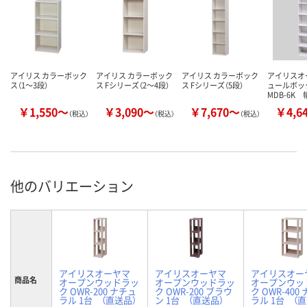
アイリス カラーボック
アイリス カラーボック
アイリス カラーボック
アイリスオ
ス（1～3段）
ス Fシリーズ（2～4段）
ス Fシリーズ（5段）
ュールボッ
MDB-6K 
￥1,550～
￥3,090～
￥7,670～
￥4,6
（税込）
（税込）
（税込）
他のバリエーション
アイリスオーヤマ
アイリスオーヤマ
アイリスオー
商品名
オープンウッドラッ
オープンウッドラッ
オープンウッ
ク OWR-200 ナチュ
ク OWR-200 ブラウ
ク OWR-400
ラル 1台 （直送品）
ン 1台 （直送品）
ラル 1台 （