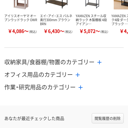
アイリスオーヤマ オー
エイ・アイ・エス バルネ
YAMAZEN スチール収
YAMAZEN
プンウッドラック OWR
奥行300mm ブラウン
納ラック 木製棚板 4段
ク4段 ダー
BRN
アイアン…
ブラック …
￥4,086～
￥6,430～
￥5,072～
￥4,
（税込）
（税込）
（税込）
収納家具/食器棚/物置のカテゴリー
オフィス用品のカテゴリー
作業・研究用品のカテゴリー
あなたが最近チェックした商品
閲覧履歴の削除