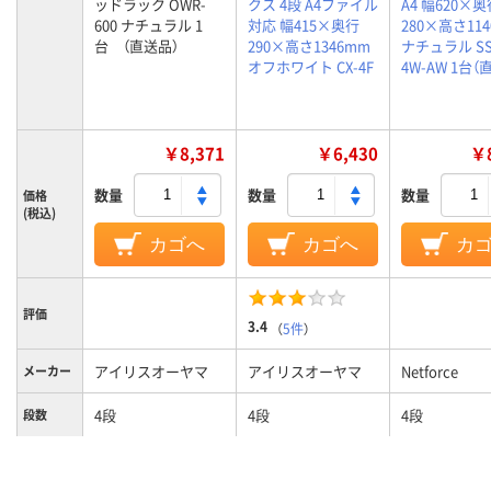
ッドラック OWR-
クス 4段 A4ファイル
A4 幅620×奥
600 ナチュラル 1
対応 幅415×奥行
280×高さ11
台 （直送品）
290×高さ1346mm
ナチュラル SS
オフホワイト CX-4F
4W-AW 1台（
￥8,371
￥6,430
￥8
数量
数量
数量
価格
(税込)
カゴへ
カゴへ
カ
評価
3.4
（
5件
）
アイリスオーヤマ
アイリスオーヤマ
Netforce
メーカー
4段
4段
4段
段数
カラーグ
ベージュ系
ホワイト系
ライト木目系
ループ