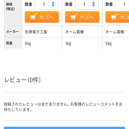
数量
数量
数量
価格
(税込)
カゴへ
カゴへ
カ
多摩電子工業
オーム電機
オーム電機
メーカー
86g
38g
58g
質量
レビュー（0件）
投稿されたレビューはまだありません。お客様のレビューコメントをお
待ちしています。