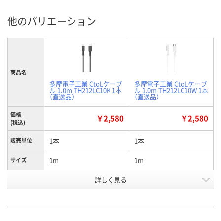
他のバリエーション
商品名
多摩電子工業 CtoLケーブ
多摩電子工業 CtoLケーブ
ル 1.0m TH212LC10K 1本
ル 1.0m TH212LC10W 1本
（直送品）
（直送品）
価格
￥2,580
￥2,580
(税込)
1本
1本
販売単位
1m
1m
サイズ
詳しく見る
ブラック
ホワイト
カラー
NJ07393
NJ07372
お申込番号
直送品
直送品
在庫