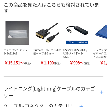
この商品を見た人はこちらも検討されていま
8月25日（火）まで
8月25日（火）まで
お届け日
す
数量
数量
カゴへ
カゴへ
エスコ（esco）防音シー
Trimate HDMI to DVI 変
USBハブ (USB HUB)
レックス 
ト EA911AE
換ケーブル 3m …
USB-A×4ポート
イバークロ
USB…
ト J03002
￥15,151～
￥1,100
￥998～
￥1,
（税込）
（税込）
（税込）
ライトニング(Lightning)ケーブルのカテゴ
リー
ケーブル/コネクターのカテゴリー