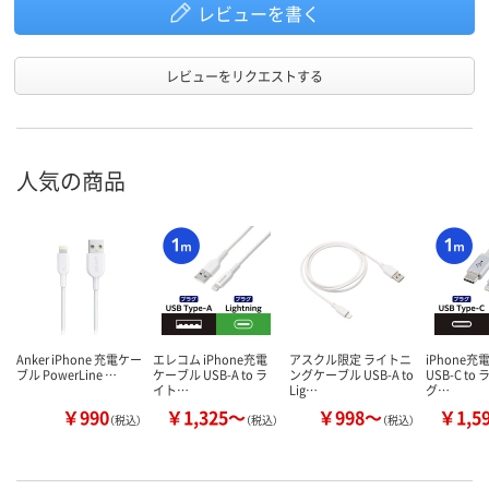
レビューを書く
レビューをリクエストする
人気の商品
Anker iPhone 充電ケー
エレコム iPhone充電
アスクル限定 ライトニ
iPhone充
ブル PowerLine …
ケーブル USB-A to ラ
ングケーブル USB-A to
USB-C t
イト…
Lig…
グ…
￥990
￥1,325～
￥998～
￥1,5
（税込）
（税込）
（税込）