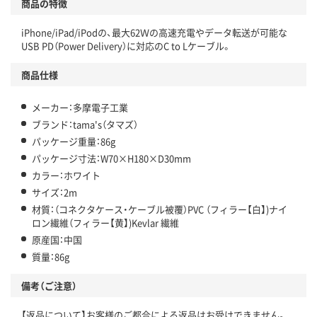
商品の特徴
iPhone/iPad/iPodの、最大62Ｗの高速充電やデータ転送が可能な
USB PD（Power Delivery）に対応のC to Lケーブル。
商品仕様
メーカー：多摩電子工業
ブランド：tama's（タマズ）
パッケージ重量：86g
パッケージ寸法：W70×H180×D30mm
カラー：ホワイト
サイズ：2m
材質：（コネクタケース・ケーブル被覆）PVC （フィラー【白】)ナイ
ロン繊維（フィラー【黄】)Kevlar 繊維
原産国：中国
質量：86g
備考（ご注意）
【返品について】お客様のご都合による返品はお受けできません。