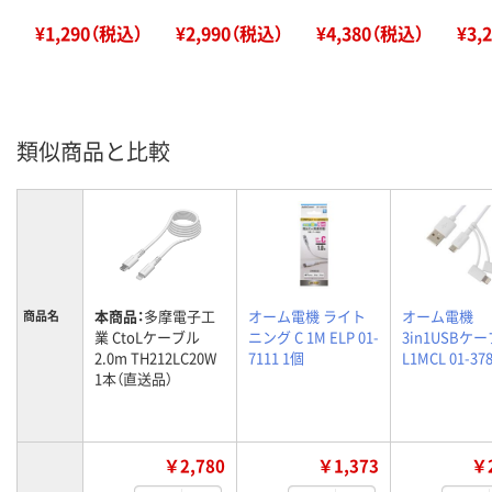
¥1,290（税込）
¥2,990（税込）
¥4,380（税込）
¥3,
類似商品と比較
本商品：
多摩電子工
オーム電機 ライト
オーム電機
商品名
業 CtoLケーブル
ニング C 1M ELP 01-
3in1USBケ
2.0m TH212LC20W
7111 1個
L1MCL 01-37
1本（直送品）
￥2,780
￥1,373
￥2