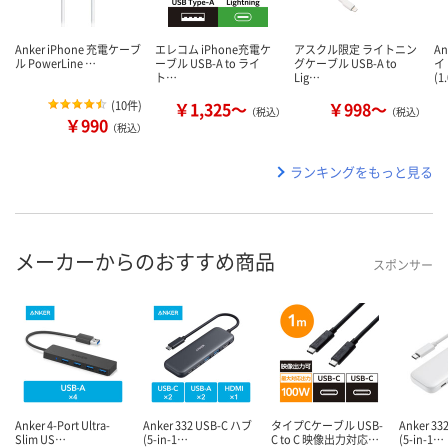
Anker iPhone 充電ケーブ
エレコム iPhone充電ケ
アスクル限定 ライトニン
A
ル PowerLine …
ーブル USB-A to ライ
グケーブル USB-A to
イ
ト…
Lig…
(1
(
10件
)
￥1,325～
￥998～
（税込）
（税込）
￥990
（税込）
ランキングをもっと見る
メーカーからのおすすめ商品
スポンサー
Anker 4-Port Ultra-
Anker 332 USB-C ハブ
タイプCケーブル USB-
Anker 33
Slim US…
(5-in-1…
C to C 映像出力対応…
(5-in-1…