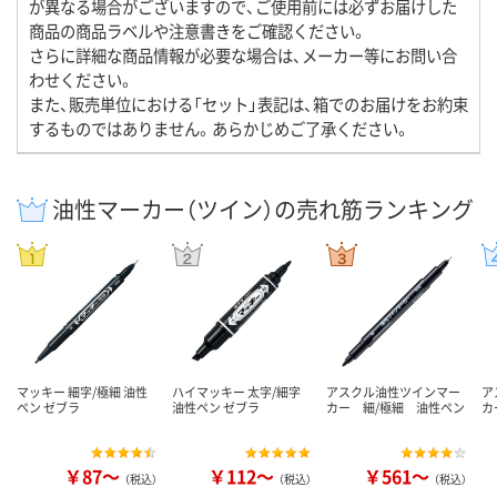
が異なる場合がございますので、ご使用前には必ずお届けした
商品の商品ラベルや注意書きをご確認ください。
さらに詳細な商品情報が必要な場合は、メーカー等にお問い合
わせください。
また、販売単位における「セット」表記は、箱でのお届けをお約束
するものではありません。あらかじめご了承ください。
油性マーカー（ツイン）の売れ筋ランキング
マッキー 細字/極細 油性
ハイマッキー 太字/細字
アスクル油性ツインマー
ア
ペン ゼブラ
油性ペン ゼブラ
カー 細/極細 油性ペン
カ
￥87～
￥112～
￥561～
（税込）
（税込）
（税込）