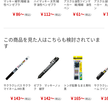
マッキー 細字/極細 油
ハイマッキー 太字/細
アスクル油性ツインマ
アスクル油
性ペン ゼブラ
字 油性ペン ゼブラ
ーカー 細/極細 油性
ーカー 太
ペン
ン
￥86～
￥112～
￥61～
￥
（税込）
（税込）
（税込）
この商品を見た人はこちらも検討されていま
す
サクラクレパス サクラ
ゼブラ マッキーノッ
トンボ鉛筆 なまえ専科
サクラクレ
マイネーム #49 黒
ク 細字
黒
ーム ツイン 
￥143～
￥142～
￥165～
￥1
（税込）
（税込）
（税込）