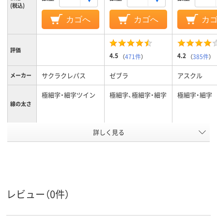
(税込)
カゴへ
カゴへ
カ
評価
4.5
4.2
（
471件
）
（
385件
）
サクラクレパス
ゼブラ
アスクル
メーカー
極細字・細字ツイン
極細字、極細字・細字
極細字・細字
線の太さ
詳しく見る
黒
黒
インク色
キャップ式
キャップ
キャップ
タイプ
油性インク
油性染料インク
油性インク(
インク種
レビュー（0件）
類
ール系)