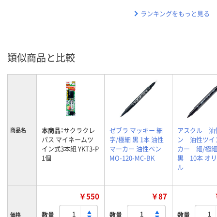
ランキングをもっと見る
類似商品と比較
本商品：
サクラクレ
ゼブラ マッキー 細
アスクル 油
商品名
パス マイネームツ
字/極細 黒 1本 油性
ン 油性ツイ
イン式3本組 YKT3-P
マーカー 油性ペン
カー 細/
1個
MO-120-MC-BK
黒 10本 オ
ル
￥550
￥87
数量
数量
数量
価格