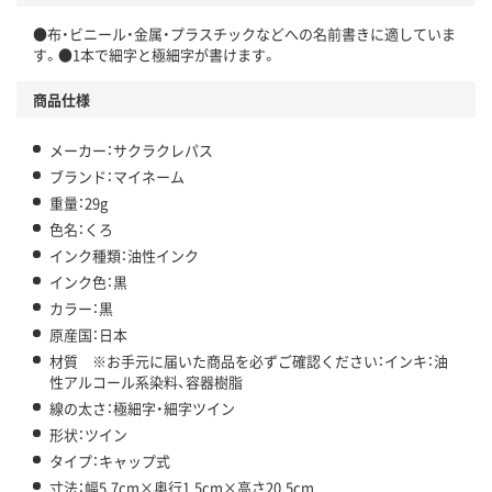
●布・ビニール・金属・プラスチックなどへの名前書きに適していま
す。●1本で細字と極細字が書けます。
商品仕様
メーカー：サクラクレパス
ブランド：マイネーム
重量：29g
色名：くろ
インク種類：油性インク
インク色：黒
カラー：黒
原産国：日本
材質 ※お手元に届いた商品を必ずご確認ください：インキ：油
性アルコール系染料、容器樹脂
線の太さ：極細字・細字ツイン
形状：ツイン
タイプ：キャップ式
寸法：幅5.7cm×奥行1.5cm×高さ20.5cm