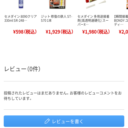
セメダイン 8090クリア
ジット 修復の鉄人 ST-
セメダイン 多用途接着
【瞬間接着
330ml SR-248…
S70 1本
剤(高透明速硬化) スー
BONDY
パーX…
ディ…
¥598（税込）
¥1,929（税込）
¥1,980（税込）
¥2,
レビュー（0件）
投稿されたレビューはまだありません。お客様のレビューコメントをお
待ちしています。
レビューを書く