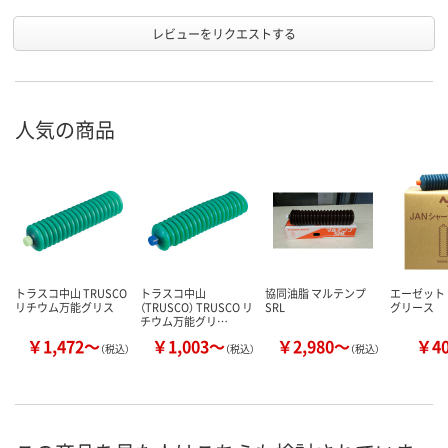
レビューをリクエストする
人気の商品
トラスコ中山 TRUSCO
トラスコ中山
協同油脂 マルテンプ
エーゼット
リチウム万能グリス
（TRUSCO） TRUSCO リ
SRL
グリース
チウム万能グリ…
￥1,472～
￥1,003～
￥2,980～
￥4
（税込）
（税込）
（税込）