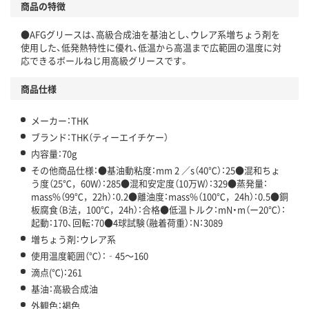
商品の特徴
●AFGグリースは、高級合成油を基油とし、ウレア系増ちょう剤を
使用した、低発熱特性に優れ、低温から高温まで広範囲の温度に対
応できるボールねじ用高級グリースです。
商品仕様
メーカー：THK
ブランド：THK（ティーエイチケー）
内容量：70g
その他商品仕様：●基油動粘度：mm 2 ／s（40℃）：25●混和ちょ
う度（25℃，60W）：285●混和安定度（10万W）：329●蒸発量：
mass%（99℃，22h）：0.2●離油度：mass%（100℃，24h）：0.5●銅
板腐食（B法，100℃，24h）：合格●低温トルク：mN・m（ー20℃）：
起動：170、回転：70●4球試験（融着荷重）：N：3089
増ちょう剤：ウレア系
使用温度範囲（℃）：‐45～160
滴点(℃)：261
基油：高級合成油
外観色：褐色