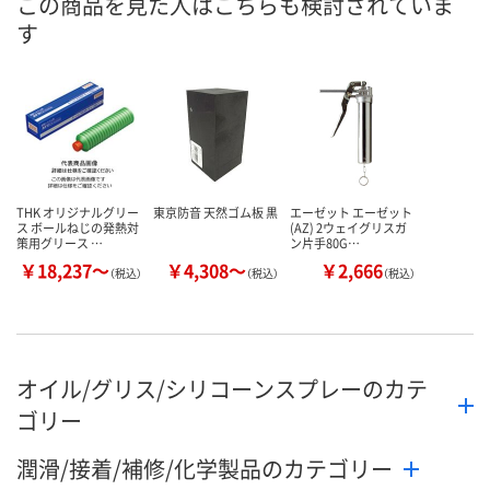
この商品を見た人はこちらも検討されていま
す
THK オリジナルグリー
東京防音 天然ゴム板 黒
エーゼット エーゼット
ス ボールねじの発熱対
(AZ) 2ウェイグリスガ
策用グリース …
ン片手80G…
￥18,237～
￥4,308～
￥2,666
（税込）
（税込）
（税込）
オイル/グリス/シリコーンスプレーのカテ
ゴリー
潤滑/接着/補修/化学製品のカテゴリー