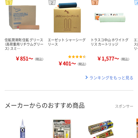
住鉱潤滑剤 住鉱 グリース
エーゼット シャーシーグ
トラスコ中山 ホワイトグ
エ
（高荷重用リチウムグリー
リース
リス カートリッジ
ス
ス） スミ…
リ
￥851～
￥1,577～
（税込）
（税込）
￥401～
（税込）
ランキングをもっと見る
メーカーからのおすすめ商品
スポンサー