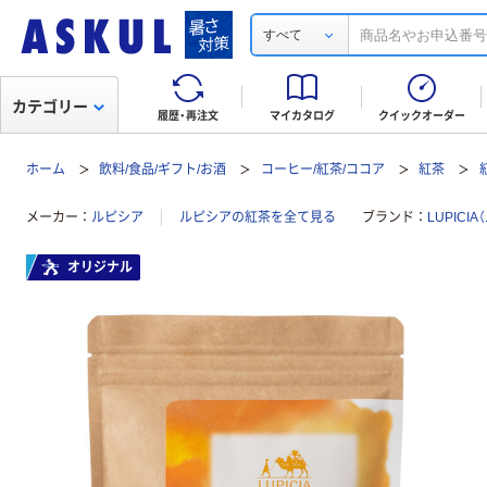
すべて
カテゴリー
履歴・再注文
マイカタログ
クイックオーダー
ホーム
飲料/食品/ギフト/お酒
コーヒー/紅茶/ココア
紅茶
メーカー
ルピシア
ルピシアの紅茶を全て見る
ブランド
LUPICI
オリジナル