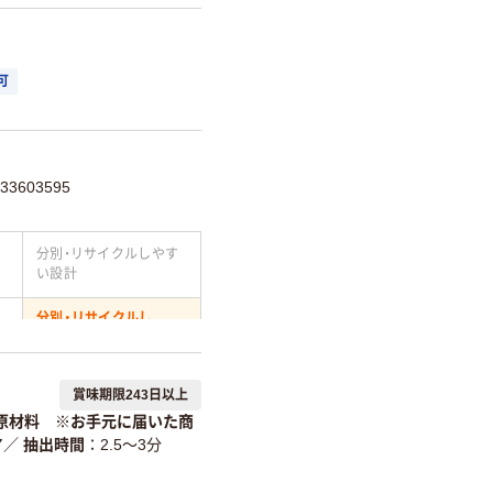
可
3603595
分別・リサイクルしやす
い設計
分別・リサイクルし
やすい設計
温室効果ガスなどの削減
賞味期限243日以上
原材料 ※お手元に届いた商
詳細「
アスクル商品環境スコ
ア
／
抽出時間
2.5～3分