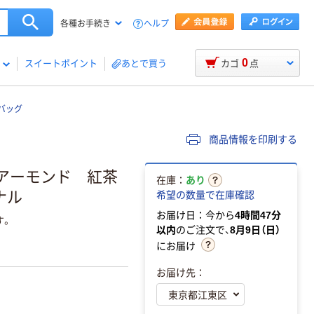
ヘルプ
各種お手続き
0
スイートポイント
あとで買う
カゴ
点
バッグ
商品情報を印刷する
＆アーモンド 紅茶
在庫：
あり
ナル
希望の数量で在庫確認
お届け日：今から
4時間47分
す。
以内
のご注文で、
8月9日（日）
にお届け
お届け先：