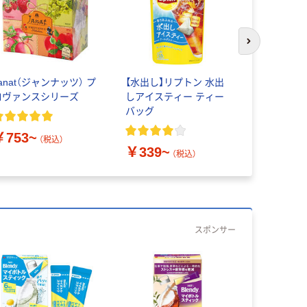
次のスライド
anat（ジャンナッツ） プ
【水出し】リプトン 水出
MINTON
ロヴァンスシリーズ
しアイスティー ティー
茶 ティー
バッグ
￥753~
￥555~
（税込）
￥339~
（税込）
スポンサー