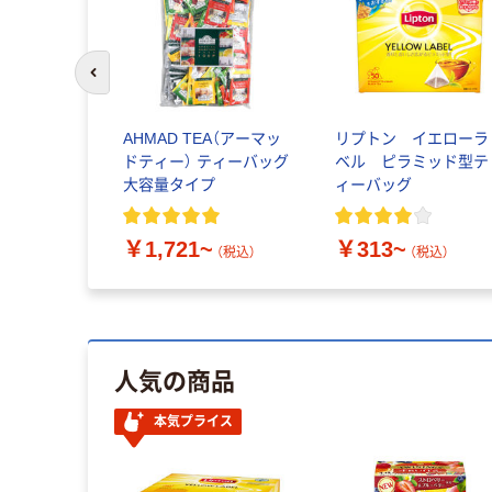
前のスライドへ
ピュア＆シ
AHMAD TEA（アーマッ
リプトン イエローラ
ー
ドティー） ティーバッグ
ベル ピラミッド型テ
大容量タイプ
ィーバッグ
税込）
￥1,721~
￥313~
（税込）
（税込）
人気の商品
本気プライス