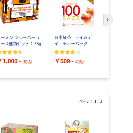
次のスライド
ムーミン フレーバー テ
日東紅茶 デイ＆デ
トワイニン
ー 4種類セット 1.75g
イ ティーバッグ
ッグ（大容
￥1,000~
￥509~
￥1,367
（税込）
（税込）
ページ：
1
／
3