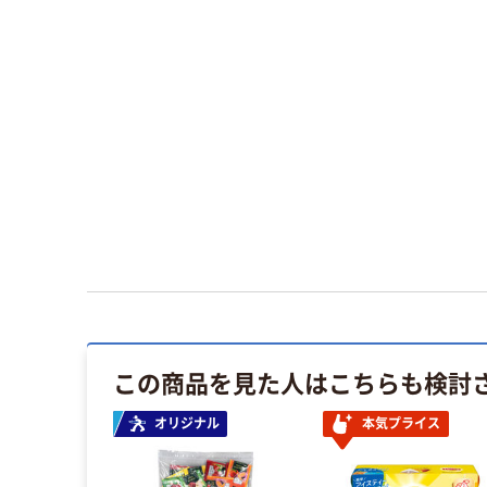
この商品を見た人はこちらも検討
イス
オリジナル
本気プライス