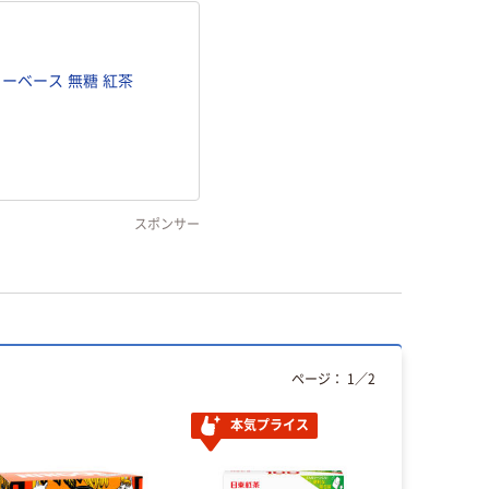
ィーベース 無糖 紅茶
スポンサー
ページ：
1
／
2
本気プライス
本気プ