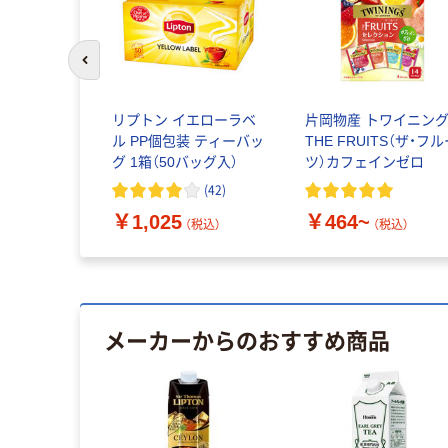
前のスライドへ
リプトン イエローラベ
片岡物産 トワイニン
ル PP個包装 ティーバッ
THE FRUITS（ザ・フ
グ 1箱（50バッグ入）
ツ）カフェインゼロ
(
42
)
￥1,025
￥464~
（税込）
（税込）
メーカーからのおすすめ商品
イス