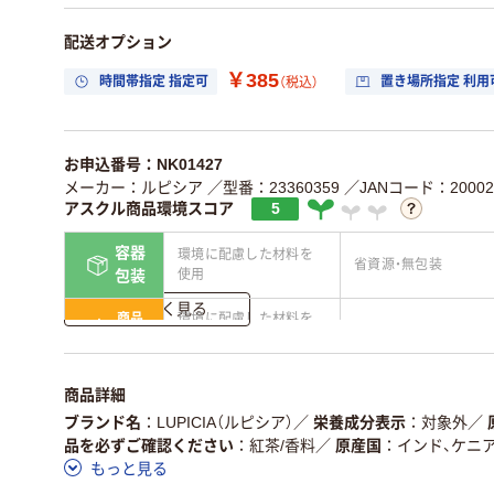
配送オプション
￥385
時間帯指定 指定可
置き場所指定 利用
（税込）
お申込番号：NK01427
メーカー：ルピシア
／型番：23360359
／JANコード：200023
アスクル商品環境スコア
5
容器
環境に配慮した材料を
省資源・無包装
使用
包装
詳しく見る
商品
環境に配慮した材料を
省資源・省エネ・節水
本体
使用
独自の回収スキームが
アスクルで資源循環し
仕組
商品詳細
ある
ている
ブランド名
LUPICIA（ルピシア）
／
栄養成分表示
対象外
／
この商品の環境配慮ポイントです。詳しくはページ下部の商品
品を必ずご確認ください
紅茶/香料
／
原産国
インド、ケニ
ア詳細／加点項目
」で確認できます。
もっと見る