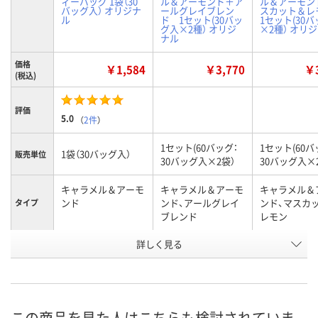
ィーバッグ 1袋（30
ル＆アーモンド＋ア
ル＆アーモン
バッグ入） オリジナ
ールグレイブレン
スカット＆
ル
ド 1セット(30バッ
1セット(30
グ入×2種） オリジ
×2種） オリ
ナル
価格
￥1,584
￥3,770
￥3
(税込)
評価
5.0
（
2件
）
1セット(60バッグ：
1セット(60バ
1袋（30バッグ入）
販売単位
30バッグ入×2袋）
30バッグ入×
キャラメル＆アーモ
キャラメル＆アーモ
キャラメル＆
ンド
ンド、アールグレイ
ンド、マスカ
タイプ
ブレンド
レモン
お申込番
詳しく見る
NK01427
NN43728
NN43727
号
あり
あり
あり
在庫
8月11日（火）
8月11日（火）
8月11日（火）
お届け日
この商品を見た人はこちらも検討されていま