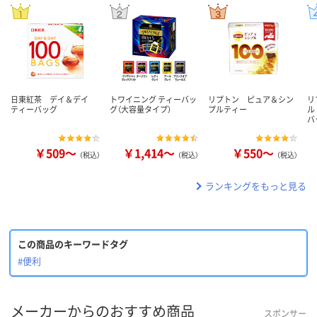
日東紅茶 デイ＆デイ
トワイニング ティーバッ
リプトン ピュア＆シン
リ
ティーバッグ
グ（大容量タイプ）
プルティー
ル
バ
￥509～
￥1,414～
￥550～
（税込）
（税込）
（税込）
ランキングをもっと見る
この商品のキーワードタグ
#便利
メーカーからのおすすめ商品
スポンサー