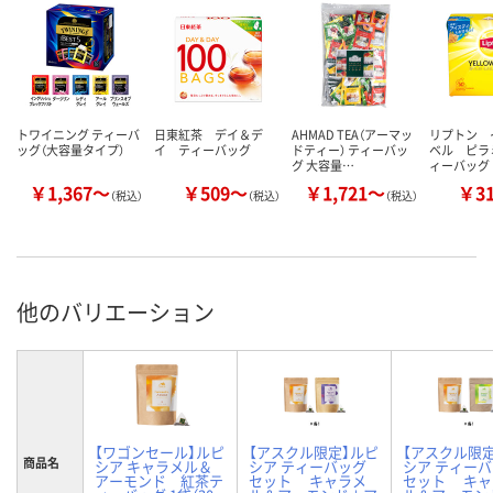
トワイニング ティーバ
日東紅茶 デイ＆デ
AHMAD TEA（アーマッ
リプトン 
ッグ（大容量タイプ）
イ ティーバッグ
ドティー） ティーバッ
ベル ピラ
グ 大容量…
ィーバッグ
￥1,367～
￥509～
￥1,721～
￥3
（税込）
（税込）
（税込）
他のバリエーション
【ワゴンセール】ルピ
【アスクル限定】ルピ
【アスクル限
商品名
シア キャラメル＆
シア ティーバッグ
シア ティー
アーモンド 紅茶テ
セット キャラメ
セット キャ