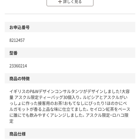
分別・リサイクルしやすい設計
詳しく見る
環境に配慮した材料を使用
商品
お申込番号
本体
省資源・省エネ・節水
8212457
分別・リサイクルしやすい設計
型番
独自の回収スキームがある
仕組
23360214
アスクルで資源循環している
商品の特徴
温室効果ガスなどの削減
イギリスのP&Wデザインコンサルタンツがデザインしました！大容
この商品の環境配慮ポイントです。下記商品詳細「
量 アスクル限定ティーバッグ30個入り。ルピシアとアスクルがい
アスクル商品環境スコア詳細／加点項目
」で確認できます。
っしょに作った接客用のお茶！おもてなしにぴったり！ほのかにベ
ルガモットが香る上品な味に仕立てました。セイロン紅茶をベース
に誰にでも飲みやすくアレンジしました。アスクル限定・ロハコ限
定
商品仕様