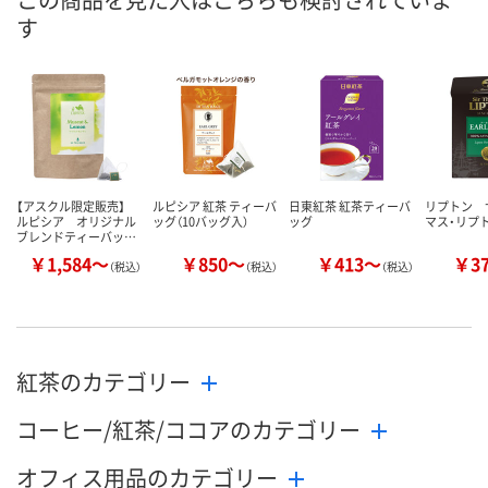
す
数量
数量
数量
カゴへ
カゴへ
カ
【アスクル限定販売】
ルピシア 紅茶 ティーバ
日東紅茶 紅茶ティーバ
リプトン 
ルピシア オリジナル
ッグ（10バッグ入）
ッグ
マス・リプ
ブレンドティーバッ…
￥1,584～
￥850～
￥413～
￥3
（税込）
（税込）
（税込）
紅茶のカテゴリー
コーヒー/紅茶/ココアのカテゴリー
オフィス用品のカテゴリー