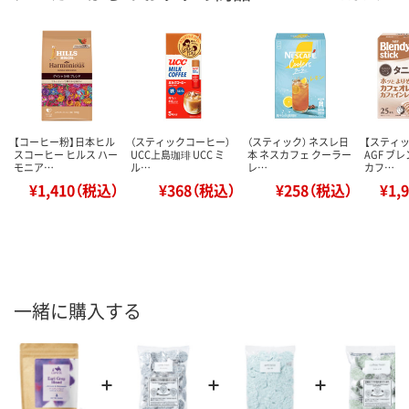
【コーヒー粉】日本ヒル
（スティックコーヒー）
（スティック） ネスレ日
【スティ
スコーヒー ヒルス ハー
UCC上島珈琲 UCC ミ
本 ネスカフェ クーラー
AGF ブ
モニア…
ル…
レ…
カフ…
¥1,410（税込）
¥368（税込）
¥258（税込）
¥1,
一緒に購入する