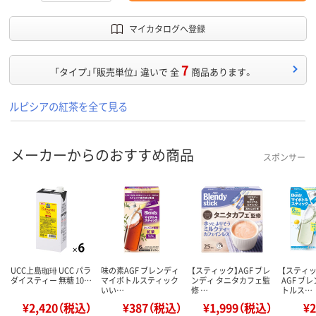
マイカタログへ登録
7
「タイプ」「販売単位」 違いで 全
商品あります。
ルピシアの紅茶を全て見る
メーカーからのおすすめ商品
スポンサー
UCC上島珈琲 UCC パラ
味の素AGF ブレンディ
【スティック】AGF ブレ
【スティ
ダイスティー 無糖 10…
マイボトルスティック
ンディ タニタカフェ監
AGF ブ
いい…
修 …
トルス…
¥2,420（税込）
¥387（税込）
¥1,999（税込）
¥