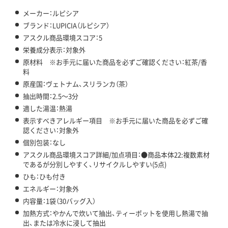
メーカー：ルピシア
ブランド：LUPICIA（ルピシア）
アスクル商品環境スコア：5
栄養成分表示：対象外
原材料 ※お手元に届いた商品を必ずご確認ください：紅茶/香
料
原産国：ヴェトナム、スリランカ（茶）
抽出時間：2.5～3分
適した湯温：熱湯
表示すべきアレルギー項目 ※お手元に届いた商品を必ずご確
認ください：対象外
個別包装：なし
アスクル商品環境スコア詳細/加点項目：●商品本体22:複数素材
であるが分別しやすく、リサイクルしやすい(5点)
ひも：ひも付き
エネルギー：対象外
内容量：1袋（30バッグ入）
加熱方式：やかんで炊いて抽出、ティーポットを使用し熱湯で抽
出、または冷水に浸して抽出