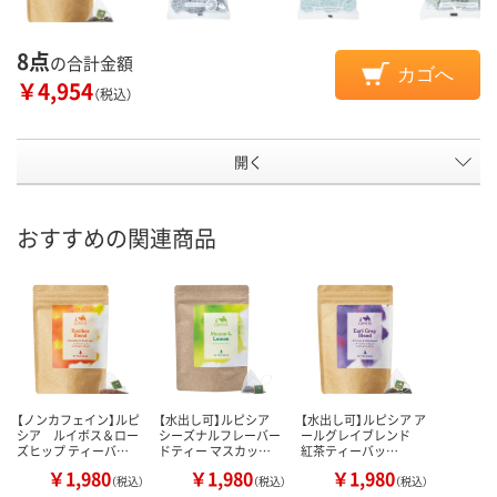
8点
の合計金額
カゴへ
￥4,954
（税込）
開く
おすすめの関連商品
【ノンカフェイン】ルピ
【水出し可】ルピシア
【水出し可】ルピシア ア
シア ルイボス＆ロー
シーズナルフレーバー
ールグレイブレンド
ズヒップ ティーバ…
ドティー マスカッ…
紅茶ティーバッ…
￥1,980
￥1,980
￥1,980
（税込）
（税込）
（税込）