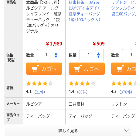
本商品：
【水出し可】
日東紅茶 DAY＆
リプトン ピ
商品名
ルピシア アールグ
DAY（デイ＆デイ）
シンプルティ
レイブレンド 紅茶
紅茶ティーバッグ
袋（100バッグ
ティーバッグ 1袋
1箱（100バッグ入）
（30バッグ入） オリ
ジナル
￥1,980
￥509
数量
数量
数量
価格
(税込)
カゴへ
カゴへ
カ
評価
4.1
4.4
4.3
（
21件
）
（
80件
）
（
376件
）
ルピシア
三井農林
リプトン
メーカー
商品タイ
ティーバッグ
ティーバッグ
ティーバッグ
プ
アスクル
詳しく見る
商品環境