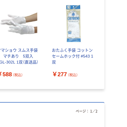
ヤマショウ スムス手袋
おたふく手袋 コットン
L マチあり 5双入
セームホック付 #543 1
GL-302L 1双（直送品）
双
￥588
￥277
（税込）
（税込）
ページ：
1
／
2