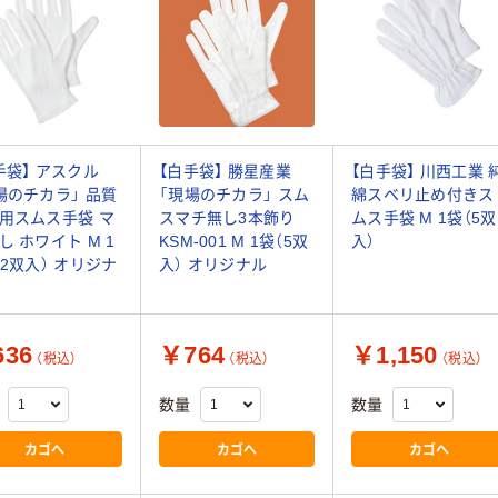
手袋】 アスクル
【白手袋】 勝星産業
【白手袋】 川西工業 
場のチカラ」 品質
「現場のチカラ」 スム
綿スベリ止め付きス
用スムス手袋 マ
スマチ無し3本飾り
ムス手袋 M 1袋（5双
し ホワイト M 1
KSM-001 M 1袋（5双
入）
12双入） オリジナ
入） オリジナル
36
￥764
￥1,150
（税込）
（税込）
（税込）
数量
数量
カゴへ
カゴへ
カゴへ