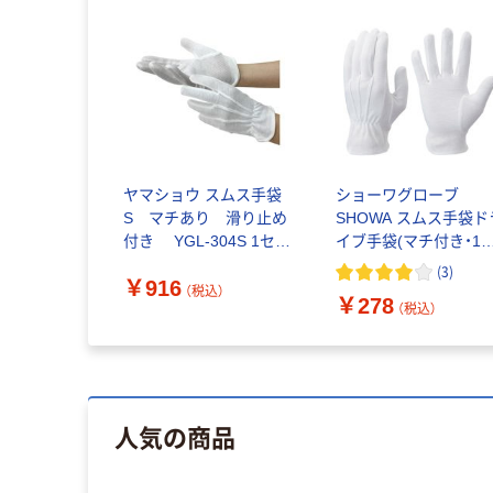
ヤマショウ スムス手袋
ショーワグローブ
S マチあり 滑り止め
SHOWA スムス手袋ド
付き YGL-304S 1セッ
イブ手袋(マチ付き・1
ト（5双入）（直送品）
入) フリーサイズ DRI
(
3
)
￥916
1双 472-7061（直送品
（税込）
￥278
（税込）
人気の商品