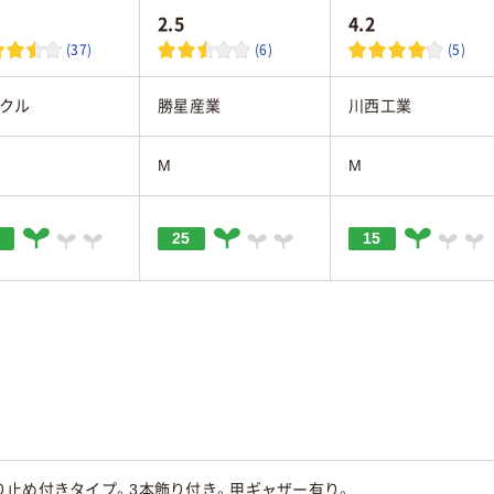
2.5
4.2
(37)
(6)
(5)
クル
勝星産業
川西工業
M
M
25
15
り止め付きタイプ。3本飾り付き。甲ギャザー有り。