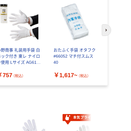
次のスライド
小野商事 礼装用手袋 白
おたふく手袋 オタフク
おたふく手
ホック付き 東レ ナイロ
#66052 マチ付スムス
￥451~
使用 Lサイズ AG616
40
G616L 1双（直送品）
￥757
￥1,617~
（税込）
（税込）
本気プライス