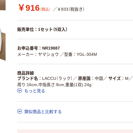
￥916
／￥833（税抜き）
（税込）
販売単位：1セット（5双入）
お申込番号：NR19887
メーカー：ヤマショウ
／型番：YGL-304M
商品詳細
ブランド名
LACCU（ラック）
／
原産国
中国
／
サイズ
M
／
周り:16cm,中指長さ:8cm,重量(1双):24g
もっと見る
類似商品と比較する