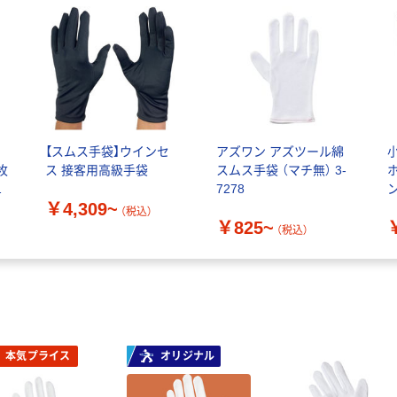
理
【スムス手袋】ウインセ
アズワン アズツール綿
枚
ス 接客用高級手袋
スムス手袋 （マチ無） 3-
セ
7278
ン
￥4,309~
A
（税込）
￥825~
（税込）
本気プライス
オリジナル