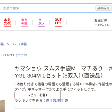
詳細設定
お届け先
〒135-0061
手袋
スムス手袋
ド
LACCU（ラック）
ヤマショウ スムス手袋M マチあり
YGL-304M 1セット（5双入）（直送品）
3本飾り付きで接客の場面でも活躍する綿100%手袋。作業性
タイプ。甲ギャザー付きでより手にフィットします。
レビューを書く
ランキングをみる
白手袋/綿手袋