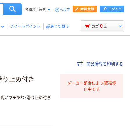
ヘルプ
各種お手続き
0
スイートポイント
あとで買う
カゴ
点
商品情報を印刷する
 滑り止め付き
メーカー都合により販売停
止中です
の高いマチあり・滑り止め付き