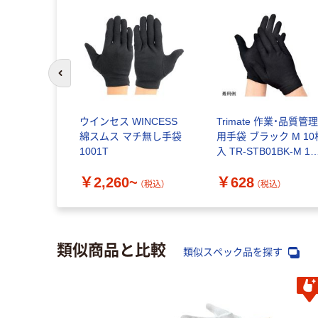
前のスライドへ
ウインセス WINCESS
Trimate 作業・品質管
綿スムス マチ無し手袋
用手袋 ブラック M 10
1001T
入 TR-STB01BK-M 1
ット(10枚) 67-4920-
￥2,260~
￥628
76（直送品）
（税込）
（税込）
類似商品と比較
類似スペック品を探す