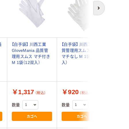
次へ
純
【白手袋】 川西工業
【白手袋】 川西工業 品
アズワン
GloveMania 品質管
質管理用スムス手袋
綿スムス
理用スムス マチ付き
マチなし M 1袋（12双
無) M 1袋
M 1袋（12双入）
入）
7278-02
（直送品）
￥1,317
￥920
￥825
（税込）
（税込）
数量
数量
数量
カゴへ
カゴへ