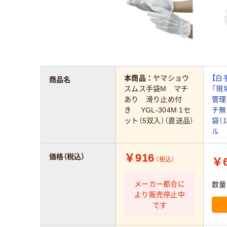
本商品：
ヤマショウ
【白
商品名
スムス手袋M マチ
「現
あり 滑り止め付
管理
き YGL-304M 1セ
チ無
ット（5双入）（直送品）
袋（
ル
￥916
価格（税込）
￥6
（税込）
メーカー都合に
数量
より販売停止中
です