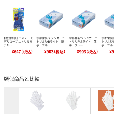
【耐油手袋】 エステー モ
宇都宮製作 シンガーニ
宇都宮製作 シンガーニ
宇都宮製
デルローブ ニトリルモ
トリルFABライト 薄
トリルFABライト 薄
トリルF
デル…
手 ブル…
手 ブル…
手 ブル
¥647（税込）
¥903（税込）
¥903（税込）
¥
類似商品と比較