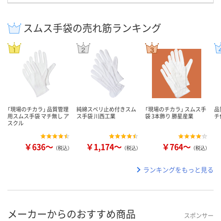
スムス手袋の売れ筋ランキング
「現場のチカラ」 品質管理
純綿スベリ止め付きスム
「現場のチカラ」 スムス手
品
用スムス手袋 マチ無し ア
ス手袋 川西工業
袋 3本飾り 勝星産業
チ
スクル
￥636～
￥1,174～
￥764～
（税込）
（税込）
（税込）
ランキングをもっと見る
メーカーからのおすすめ商品
スポンサー