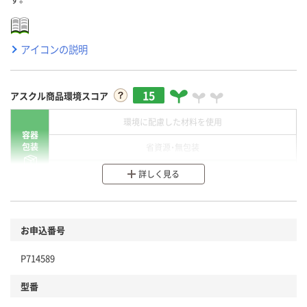
アイコンの説明
15
アスクル商品環境スコア
環境に配慮した材料を使用
容器
包装
省資源・無包装
分別・リサイクルしやすい設計
詳しく見る
環境に配慮した材料を使用
商品
お申込番号
本体
省資源・省エネ・節水
P714589
分別・リサイクルしやすい設計
型番
独自の回収スキームがある