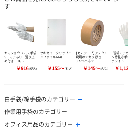
す
数量
数量
数量
カゴへ
カゴへ
カ
ヤマショウ スムス手袋
セキセイ クリップイ
【ガムテープ】アスクル
「現場のチカ
S マチあり 滑り止
ンファイル（A4）
現場のチカラ 厚さ
ン背抜き手袋
め付き YGL-…
0.22mm 布テ…
ホワイト …
￥916
￥155～
￥145～
￥1,1
（税込）
（税込）
（税込）
白手袋/綿手袋のカテゴリー
作業用手袋のカテゴリー
オフィス用品のカテゴリー