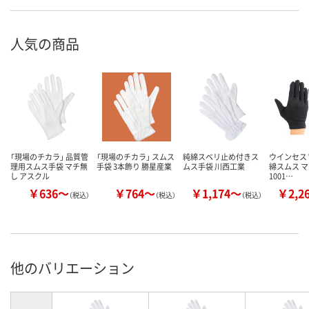
人気の商品
「現場のチカラ」 品質管
「現場のチカラ」 スムス
純綿スベリ止め付きス
ウインセス W
理用スムス手袋 マチ無
手袋 3本飾り 勝星産業
ムス手袋 川西工業
綿スムス 
し アスクル
1001…
￥636～
￥764～
￥1,174～
￥2,2
（税込）
（税込）
（税込）
他のバリエーション