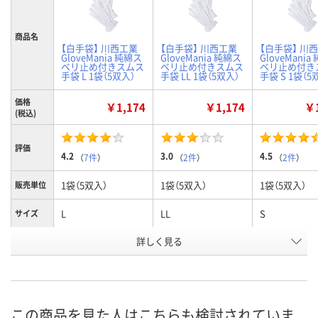
商品名
【白手袋】 川西工業
【白手袋】 川西工業
【白手袋】 川
GloveMania 純綿ス
GloveMania 純綿ス
GloveMania
ベリ止め付きスムス
ベリ止め付きスムス
ベリ止め付き
手袋 L 1袋（5双入）
手袋 LL 1袋（5双入）
手袋 S 1袋（5
価格
￥1,174
￥1,174
￥1
(税込)
評価
4.2
3.0
4.5
（
7件
）
（
2件
）
（
2件
）
1袋（5双入）
1袋（5双入）
1袋（5双入）
販売単位
L
LL
S
サイズ
お申込番
詳しく見る
P714587
P714583
P714586
号
あり
6点
あり
在庫
8月8日（土）
8月9日（日）
8月8日（土）
お届け日
この商品を見た人はこちらも検討されていま