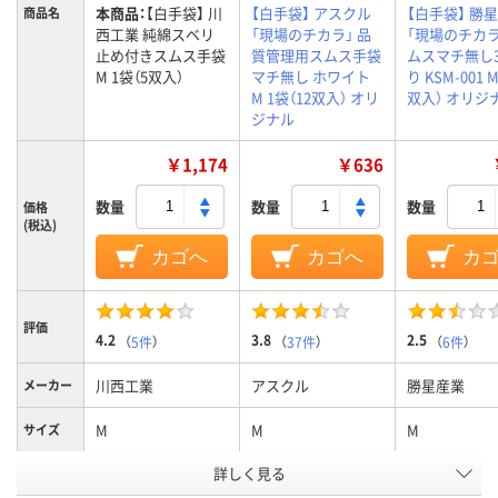
本商品：
【白手袋】 川
【白手袋】 アスクル
【白手袋】 勝
商品名
西工業 純綿スベリ
「現場のチカラ」 品
「現場のチカラ
止め付きスムス手袋
質管理用スムス手袋
ムスマチ無し
M 1袋（5双入）
マチ無し ホワイト
り KSM-001 M
M 1袋（12双入） オリ
双入） オリジ
ジナル
￥1,174
￥636
数量
数量
数量
価格
(税込)
カゴへ
カゴへ
カ
評価
4.2
3.8
2.5
（
5件
）
（
37件
）
（
6件
）
川西工業
アスクル
勝星産業
メーカー
M
M
M
サイズ
マチの有
詳しく見る
有
無
無
無