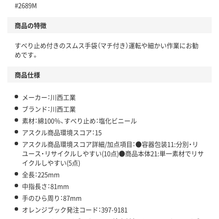
#2689M
仕組
アスクルで資源循環している
商品の特徴
温室効果ガスなどの削減
すべり止め付きのスムス手袋（マチ付き）運転や細かい作業にお勧
この商品の環境配慮ポイントです。下記商品詳細「
めです。
アスクル商品環境スコア詳細／加点項目
」で確認できます。
商品仕様
メーカー：川西工業
ブランド：川西工業
素材：綿100％、すべり止め：塩化ビニール
アスクル商品環境スコア：15
アスクル商品環境スコア詳細/加点項目：●容器包装11:分別・リ
ユース・リサイクルしやすい(10点)●商品本体21:単一素材でリサ
イクルしやすい(5点)
全長：225mm
中指長さ：81mm
手のひら周り：87mm
オレンジブック発注コード：397-9181