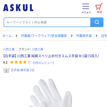
カゴ
メニュー
ホーム
作業服/ワークウェア/安全保護具
作業用手袋
白手
川西工業
ブランド：
川西工業
【白手袋】 川西工業 純綿スベリ止め付きスムス手袋 M 1袋（5双入）
4.2
（
5
件のレビュー
）
白手袋/綿手袋 2位