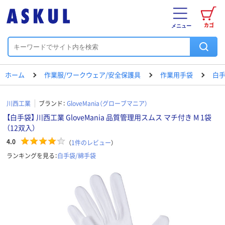
カゴ
メニュー
ホーム
作業服/ワークウェア/安全保護具
作業用手袋
白手
川西工業
ブランド：
GloveMania（グローブマニア）
【白手袋】 川西工業 GloveMania 品質管理用スムス マチ付き M 1袋
（12双入）
4.0
（
1
件のレビュー
）
ランキングを見る：
白手袋/綿手袋