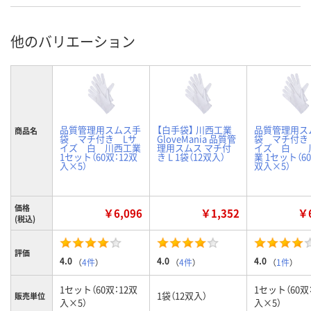
他のバリエーション
品質管理用スムス手
【白手袋】 川西工業
品質管理用ス
商品名
袋 マチ付き Lサ
GloveMania 品質管
袋 マチ付き
イズ 白 川西工業
理用スムス マチ付
イズ 白 
1セット（60双：12双
き L 1袋（12双入）
業 1セット（60
入×5）
双入×5）
価格
￥6,096
￥1,352
￥6
(税込)
評価
4.0
4.0
4.0
（
4件
）
（
4件
）
（
1件
）
1セット（60双：12双
1セット（60双
1袋（12双入）
販売単位
入×5）
入×5）