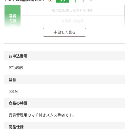
環境に配慮した材料を使用
容器
包装
省資源・無包装
分別・リサイクルしやすい設計
詳しく見る
環境に配慮した材料を使用
商品
お申込番号
本体
省資源・省エネ・節水
P714585
分別・リサイクルしやすい設計
型番
独自の回収スキームがある
001M
仕組
アスクルで資源循環している
商品の特徴
温室効果ガスなどの削減
品質管理用のマチ付きスムス手袋です。
この商品の環境配慮ポイントです。下記商品詳細「
アスクル商品環境スコア詳細／加点項目
」で確認できます。
商品仕様