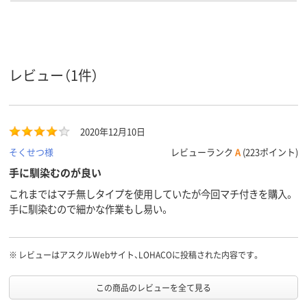
アスクル
商品環境
15
15
15
スコア
レビュー（1件）
2020年12月10日
そくせつ様
レビューランク
A
(223ポイント)
手に馴染むのが良い
これまではマチ無しタイプを使用していたが今回マチ付きを購入。
手に馴染むので細かな作業もし易い。
※
レビューはアスクルWebサイト、LOHACOに投稿された内容です。
この商品のレビューを全て見る