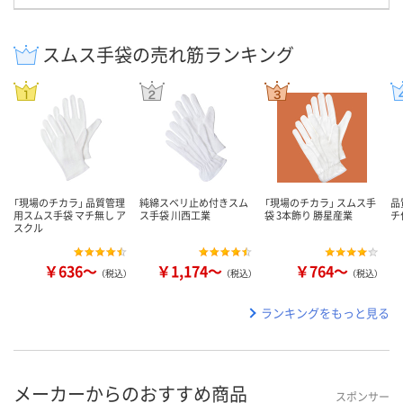
スムス手袋の売れ筋ランキング
「現場のチカラ」 品質管理
純綿スベリ止め付きスム
「現場のチカラ」 スムス手
品
用スムス手袋 マチ無し ア
ス手袋 川西工業
袋 3本飾り 勝星産業
チ
スクル
￥636～
￥1,174～
￥764～
（税込）
（税込）
（税込）
ランキングをもっと見る
メーカーからのおすすめ商品
スポンサー