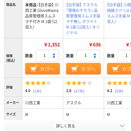
本商品：
【白手袋】 川
【白手袋】 アスクル
【白手袋】 川
商品名
西工業 GloveMania
「現場のチカラ」 品
純綿スベリ止
品質管理用スムス
質管理用スムス手袋
スムス手袋 M 
マチ付き M 1袋（12
マチ無し ホワイト
双入）
双入）
M 1袋（12双入） オリ
ジナル
￥1,352
￥636
￥1
数量
数量
数量
価格
(税込)
カゴへ
カゴへ
カ
評価
4.0
3.8
4.2
（
1件
）
（
37件
）
（
5件
）
川西工業
アスクル
川西工業
メーカー
M
M
M
サイズ
マチの有
詳しく見る
有
無
有
無