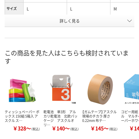
L
L
M
サイズ
お申込番
詳しく見る
HE62639
P714588
HE62480
号
あり
あり
6点
在庫
8月8日（土）
8月8日（土）
8月8日（土）
お届け日
この商品を見た人はこちらも検討されていま
す
数量
数量
数量
カゴへ
カゴへ
カ
ティッシュペーパー ボ
乾電池 単3形 アル
【ガムテープ】アスクル
コピー用紙
ックス 150組 5箱入 ア
カリ乾電池 北欧パッ
現場のチカラ 厚さ
ル マルチ
スクル ス…
ケージ アスクルオ
0.22mm 布テ…
ーパーホワ
リ…
￥328～
￥140～
￥145～
￥1
（税込）
（税込）
（税込）