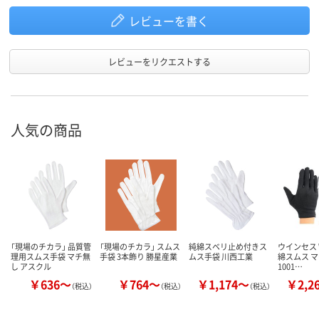
レビューを書く
レビューをリクエストする
人気の商品
「現場のチカラ」 品質管
「現場のチカラ」 スムス
純綿スベリ止め付きス
ウインセス W
理用スムス手袋 マチ無
手袋 3本飾り 勝星産業
ムス手袋 川西工業
綿スムス 
し アスクル
1001…
￥636～
￥764～
￥1,174～
￥2,2
（税込）
（税込）
（税込）