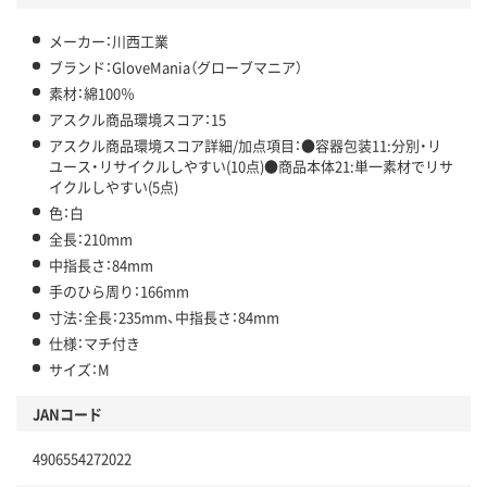
メーカー：川西工業
ブランド：GloveMania（グローブマニア）
素材：綿100％
アスクル商品環境スコア：15
アスクル商品環境スコア詳細/加点項目：●容器包装11:分別・リ
ユース・リサイクルしやすい(10点)●商品本体21:単一素材でリサ
イクルしやすい(5点)
色：白
全長：210mm
中指長さ：84mm
手のひら周り：166mm
寸法：全長：235mm、中指長さ：84mm
仕様：マチ付き
サイズ：M
JANコード
4906554272022