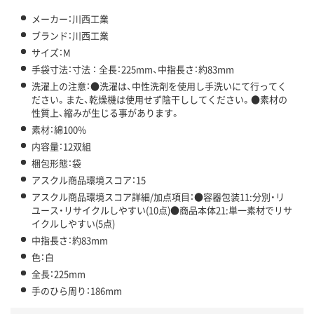
メーカー：川西工業
ブランド：川西工業
サイズ：M
手袋寸法：寸法 ： 全長：225mm、中指長さ：約83mm
洗濯上の注意：●洗濯は、中性洗剤を使用し手洗いにて行ってく
ださい。また、乾燥機は使用せず陰干ししてください。●素材の
性質上、縮みが生じる事があります。
素材：綿100%
内容量：12双組
梱包形態：袋
アスクル商品環境スコア：15
アスクル商品環境スコア詳細/加点項目：●容器包装11:分別・リ
ユース・リサイクルしやすい(10点)●商品本体21:単一素材でリサ
イクルしやすい(5点)
中指長さ：約83mm
色：白
全長：225mm
手のひら周り：186mm