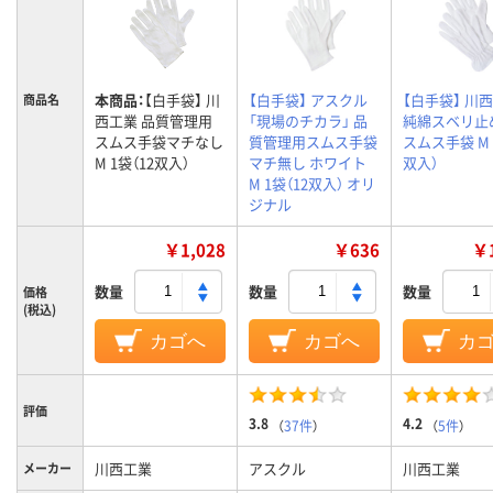
本商品：
【白手袋】 川
【白手袋】 アスクル
【白手袋】 川
商品名
西工業 品質管理用
「現場のチカラ」 品
純綿スベリ止
スムス手袋マチなし
質管理用スムス手袋
スムス手袋 M 
M 1袋（12双入）
マチ無し ホワイト
双入）
M 1袋（12双入） オリ
ジナル
￥1,028
￥636
￥1
数量
数量
数量
価格
(税込)
カゴへ
カゴへ
カ
評価
3.8
4.2
（
37件
）
（
5件
）
川西工業
アスクル
川西工業
メーカー