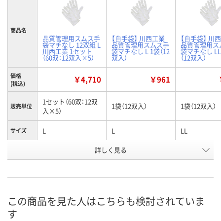
商品名
品質管理用スムス手
【白手袋】 川西工業
【白手袋】 川
袋マチなし 12双組 L
品質管理用スムス手
品質管理用ス
川西工業 1セット
袋マチなし L 1袋（12
袋マチなし LL
（60双：12双入×5）
双入）
（12双入）
価格
￥4,710
￥961
(税込)
1セット（60双：12双
1袋（12双入）
1袋（12双入）
販売単位
入×5）
L
L
LL
サイズ
お申込番
詳しく見る
HE75912
PH87740
PH87737
号
あり
あり
あり
在庫
8月8日（土）
8月8日（土）
8月8日（土）
お届け日
この商品を見た人はこちらも検討されていま
す
数量
数量
数量