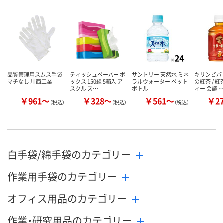
カゴへ
カゴへ
カ
品質管理用スムス手袋
ティッシュペーパー ボ
サントリー 天然水 ミネ
キリンビバ
マチなし 川西工業
ックス 150組 5箱入 ア
ラルウォーター ペット
の紅茶 / 
スクル ス…
ボトル
ィー 会議 
￥961～
￥328～
￥561～
￥2
（税込）
（税込）
（税込）
白手袋/綿手袋のカテゴリー
作業用手袋のカテゴリー
オフィス用品のカテゴリー
作業・研究用品のカテゴリー