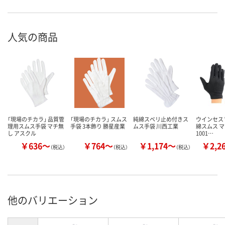
人気の商品
「現場のチカラ」 品質管
「現場のチカラ」 スムス
純綿スベリ止め付きス
ウインセス W
理用スムス手袋 マチ無
手袋 3本飾り 勝星産業
ムス手袋 川西工業
綿スムス 
し アスクル
1001…
￥636～
￥764～
￥1,174～
￥2,2
（税込）
（税込）
（税込）
他のバリエーション