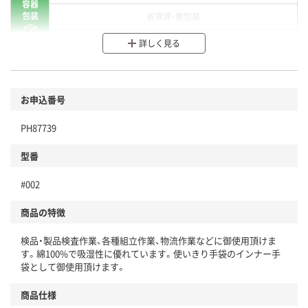
容器
包装
省資源・無包装
分別・リサイクルしやすい設計
詳しく見る
環境に配慮した材料を使用
商品
お申込番号
本体
省資源・省エネ・節水
PH87739
分別・リサイクルしやすい設計
型番
独自の回収スキームがある
#002
仕組
アスクルで資源循環している
商品の特徴
温室効果ガスなどの削減
検品・製品検査作業、各種組立作業、物流作業などに御使用頂けま
この商品の環境配慮ポイントです。下記商品詳細「
す。綿100%で吸湿性に優れています。使いきり手袋のインナー手
アスクル商品環境スコア詳細／加点項目
」で確認できます。
袋として御使用頂けます。
商品仕様