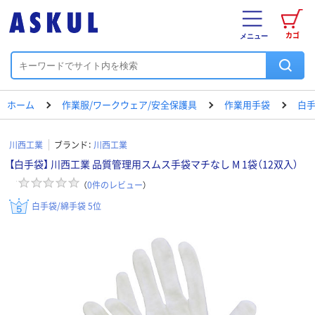
カゴ
メニュー
ホーム
作業服/ワークウェア/安全保護具
作業用手袋
白手
川西工業
ブランド：
川西工業
【白手袋】 川西工業 品質管理用スムス手袋マチなし M 1袋（12双入）
（
0
件のレビュー
）
白手袋/綿手袋 5位