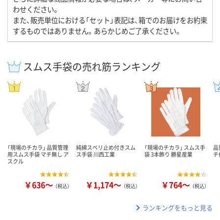
わせください。
また、販売単位における「セット」表記は、箱でのお届けをお約束
するものではありません。あらかじめご了承ください。
スムス手袋の売れ筋ランキング
「現場のチカラ」 品質管理
純綿スベリ止め付きスム
「現場のチカラ」 スムス手
品
用スムス手袋 マチ無し ア
ス手袋 川西工業
袋 3本飾り 勝星産業
チ
スクル
￥636～
￥1,174～
￥764～
（税込）
（税込）
（税込）
ランキングをもっと見る