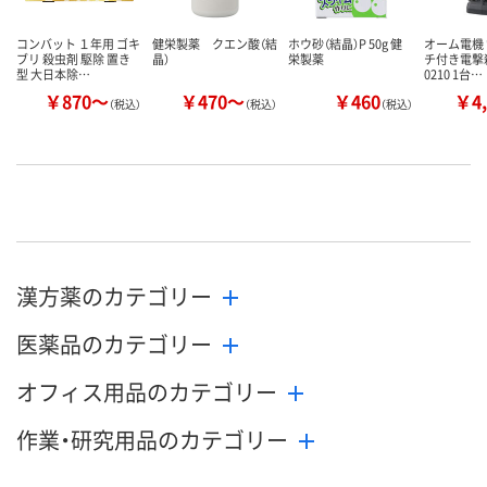
コンバット １年用 ゴキ
健栄製薬 クエン酸（結
ホウ砂（結晶）P 50g 健
オーム電機
ブリ 殺虫剤 駆除 置き
晶）
栄製薬
チ付き電撃殺
型 大日本除…
0210 1台…
￥870～
￥470～
￥460
￥4,
（税込）
（税込）
（税込）
漢方薬のカテゴリー
医薬品のカテゴリー
オフィス用品のカテゴリー
作業・研究用品のカテゴリー