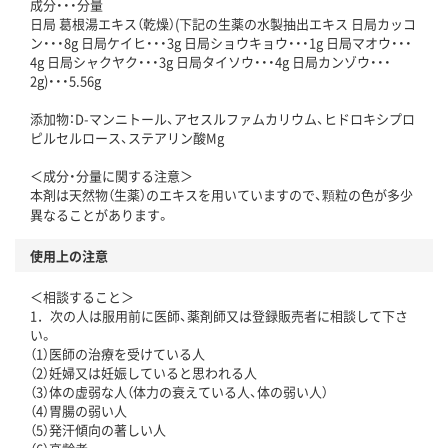
成分・・・分量
日局 葛根湯エキス（乾燥）(下記の生薬の水製抽出エキス 日局カッコ
ン・・・8g 日局ケイヒ・・・3g 日局ショウキョウ・・・1g 日局マオウ・・・
4g 日局シャクヤク・・・3g 日局タイソウ・・・4g 日局カンゾウ・・・
2g)・・・5.56g
添加物：D-マンニトール、アセスルファムカリウム、ヒドロキシプロ
ピルセルロース、ステアリン酸Mg
＜成分・分量に関する注意＞
本剤は天然物（生薬）のエキスを用いていますので、顆粒の色が多少
異なることがあります。
使用上の注意
＜相談すること＞
1．次の人は服用前に医師、薬剤師又は登録販売者に相談して下さ
い。
（1）医師の治療を受けている人
（2）妊婦又は妊娠していると思われる人
（3）体の虚弱な人（体力の衰えている人、体の弱い人）
（4）胃腸の弱い人
（5）発汗傾向の著しい人