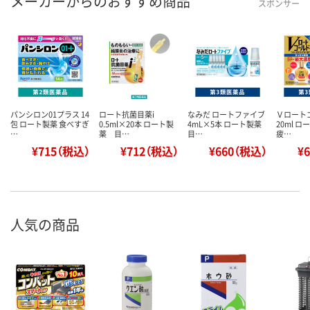
メーカーからのおすすめ商品
スポンサー
パンシロン01プラス 14
ロート抗菌目薬i
なみだ ロートファイブ
Ｖロート
包 ロート製薬 食べすぎ
0.5ml×20本 ロート製
4mL×5本 ロート製薬
20ml ロ
…
薬 目…
目…
疲…
¥715（税込）
¥712（税込）
¥660（税込）
¥
人気の商品