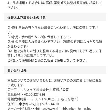
4．長期連用する場合には、医師、薬剤師又は登録販売者に相談して
下さい。
保管および取扱い上の注意
（1）直射日光の当たらない湿気の少ない涼しい所に保管して下さ
い。
（2）小児の手の届かない所に保管して下さい。
（3）他の容器に入れ替えないで下さい。（誤用の原因になったり品質
が変わります）
（4）1包を分割した残りを服用する場合には、袋の口を折り返して保
管し、2日以内に服用して下さい。
（5）表示の使用期限を過ぎた製品は使用しないで下さい。
問い合わせ先
本品についてのお問い合わせは、お買い求めのお店又は下記にお願
い致します。
第一三共ヘルスケア株式会社 お客様相談室
電話番号・・・0120-337-336
電話受付時間・・・9：00〜17：00（土、日、祝日を除く）
住所・・・東京都中央区日本橋3-14-10
メーカーHP URL・・・https://www.daiichisankyo-hc.co.jp/