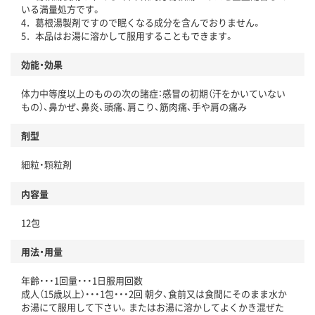
いる満量処方です。
4．葛根湯製剤ですので眠くなる成分を含んでおりません。
5．本品はお湯に溶かして服用することもできます。
効能・効果
体力中等度以上のものの次の諸症：感冒の初期（汗をかいていない
もの）、鼻かぜ、鼻炎、頭痛、肩こり、筋肉痛、手や肩の痛み
剤型
細粒・顆粒剤
内容量
12包
用法・用量
年齢・・・1回量・・・1日服用回数
成人（15歳以上）・・・1包・・・2回 朝夕、食前又は食間にそのまま水か
お湯にて服用して下さい。またはお湯に溶かしてよくかき混ぜた