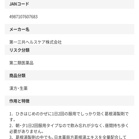
JANコード
4987107607683
メーカー名
第一三共ヘルスケア株式会社
リスク分類
第二類医薬品
商品分類
漢方・生薬
作用と特徴
1．ひきはじめのかぜに1日2回の服用でしっかり効く葛根湯製剤で
す。
2．朝・夕1日2回服用タイプなので飲み忘れが少なく、昼間持ち歩く
必要がありません。
3．葛根湯製剤の中でも、日本薬局方葛根湯エキスを全量配合して