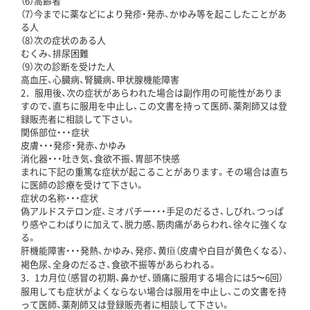
（6）高齢者
（7）今までに薬などにより発疹・発赤、かゆみ等を起こしたことがあ
る人
（8）次の症状のある人
むくみ、排尿困難
（9）次の診断を受けた人
高血圧、心臓病、腎臓病、甲状腺機能障害
2．服用後、次の症状があらわれた場合は副作用の可能性がありま
すので、直ちに服用を中止し、この文書を持って医師、薬剤師又は登
録販売者に相談して下さい。
関係部位・・・症状
皮膚・・・発疹・発赤、かゆみ
消化器・・・吐き気、食欲不振、胃部不快感
まれに下記の重篤な症状が起こることがあります。その場合は直ち
に医師の診療を受けて下さい。
症状の名称・・・症状
偽アルドステロン症、ミオパチー・・・手足のだるさ、しびれ、つっぱ
り感やこわばりに加えて、脱力感、筋肉痛があらわれ、徐々に強くな
る。
肝機能障害・・・発熱、かゆみ、発疹、黄疸（皮膚や白目が黄色くなる）、
褐色尿、全身のだるさ、食欲不振等があらわれる。
3．1カ月位（感冒の初期、鼻かぜ、頭痛に服用する場合には5〜6回）
服用しても症状がよくならない場合は服用を中止し、この文書を持
って医師、薬剤師又は登録販売者に相談して下さい。