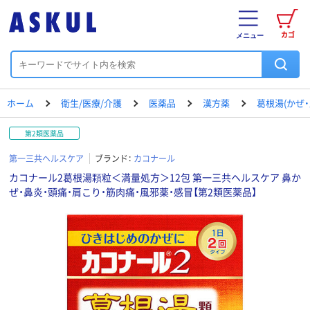
カゴ
メニュー
ホーム
衛生/医療/介護
医薬品
漢方薬
葛根湯(かぜ・
第2類医薬品
第一三共ヘルスケア
ブランド：
カコナール
カコナール2葛根湯顆粒＜満量処方＞12包 第一三共ヘルスケア 鼻か
ぜ・鼻炎・頭痛・肩こり・筋肉痛・風邪薬・感冒【第2類医薬品】