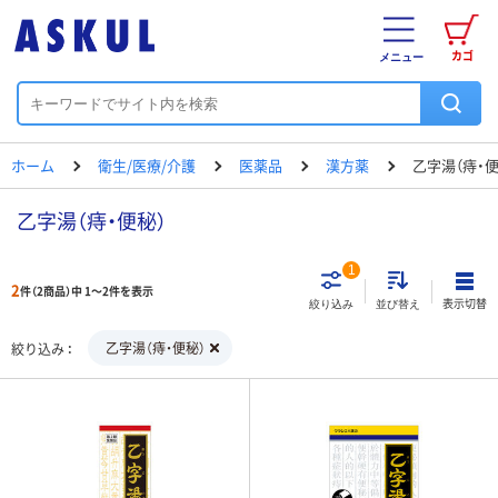
カゴ
メニュー
ホーム
衛生/医療/介護
医薬品
漢方薬
乙字湯（痔・便
乙字湯（痔・便秘）
1
2
件（2商品）中 1～2件を表示
表示切替
絞り込み
並び替え
乙字湯（痔・便秘）
絞り込み