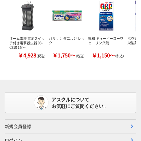
オーム電機 電源スイッ
バルサン ダニよけ レッ
興和 キューピーコーワ
ホウ砂（結
チ付き電撃殺虫器 08-
ク
ヒーリング錠
栄製薬 
0210 1台…
￥4,928
￥1,750～
￥1,150～
￥
（税込）
（税込）
（税込）
アスクルについて
お気軽にご質問ください。
新規会員登録
ログイン