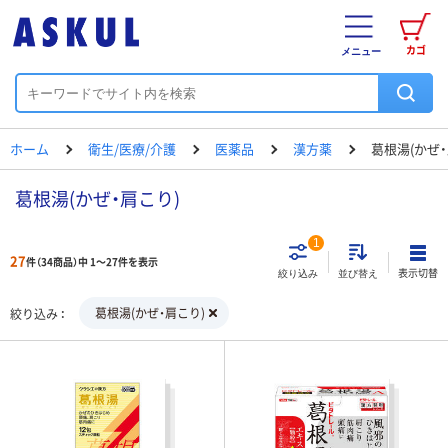
カゴ
メニュー
ホーム
衛生/医療/介護
医薬品
漢方薬
葛根湯(かぜ・
葛根湯(かぜ・肩こり)
1
27
件（34商品）中 1～27件を表示
表示切替
絞り込み
並び替え
葛根湯(かぜ・肩こり)
絞り込み