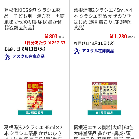
葛根湯KIDS 9包 クラシエ薬
葛根湯液2クラシエ 45ml×4
品 子ども用 漢方薬 黒糖
本 クラシエ薬品 かぜのひき
風味 かぜの初期症状 鼻かぜ
はじめ 頭痛 肩こり【第2類医
【第2類医薬品】
薬品】
￥803
￥1,280
（税込）
（税込）
1日分あたり ￥267.67
お届け日：
8月11日（火）
お届け日：
8月11日（火）
アスクル在庫商品
アスクル在庫商品
葛根湯液2クラシエ 45ml×2
葛根湯エキス顆粒[大峰] 60包
本 クラシエ薬品 かぜのひき
大峰堂薬品 鼻かぜ・鼻炎・頭
はじめ 頭痛 肩こり【第2類医
痛・肩こり・筋肉痛・風邪・感冒