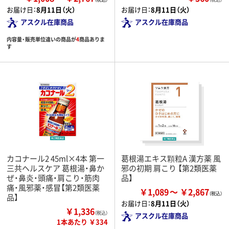
お届け日：
8月11日（火）
お届け日：
8月11日（火）
アスクル在庫商品
アスクル在庫商品
内容量・販売単位違いの商品が
4
商品ありま
す
カコナール2 45ml×4本 第一
葛根湯エキス顆粒A 漢方薬 風
三共ヘルスケア 葛根湯・鼻か
邪の初期 肩こり 【第2類医薬
ぜ・鼻炎・頭痛・肩こり・筋肉
品】
痛・風邪薬・感冒【第2類医薬
￥1,089
￥2,867
品】
お届け日：
8月11日（火）
￥1,336
（税込）
アスクル在庫商品
1本あたり ￥334