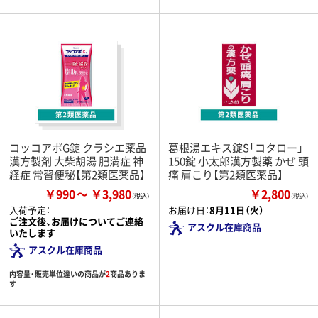
コッコアポG錠 クラシエ薬品
葛根湯エキス錠S「コタロー」
漢方製剤 大柴胡湯 肥満症 神
150錠 小太郎漢方製薬 かぜ 頭
経症 常習便秘【第2類医薬品】
痛 肩こり【第2類医薬品】
￥990
￥3,980
￥2,800
（税込）
入荷予定：
お届け日：
8月11日（火）
ご注文後、お届けについてご連絡
アスクル在庫商品
いたします
アスクル在庫商品
内容量・販売単位違いの商品が
2
商品ありま
す