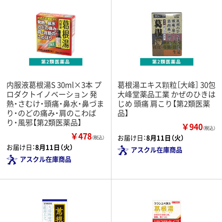
内服液葛根湯S 30ml×3本 プ
葛根湯エキス顆粒［大峰］ 30包
ロダクトイノベーション 発
大峰堂薬品工業 かぜのひきは
熱・さむけ・頭痛・鼻水・鼻づま
じめ 頭痛 肩こり【第2類医薬
り・のどの痛み・肩のこわば
品】
り・風邪【第2類医薬品】
￥940
（税込）
￥478
お届け日：
8月11日（火）
（税込）
お届け日：
8月11日（火）
アスクル在庫商品
アスクル在庫商品