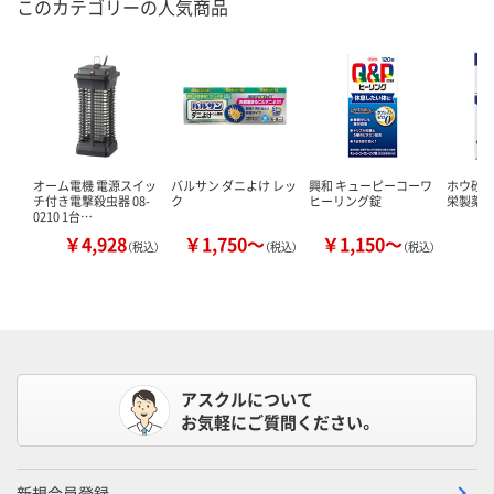
このカテゴリーの人気商品
オーム電機 電源スイッ
バルサン ダニよけ レッ
興和 キューピーコーワ
ホウ砂（結
チ付き電撃殺虫器 08-
ク
ヒーリング錠
栄製薬 
0210 1台…
￥4,928
￥1,750～
￥1,150～
￥
（税込）
（税込）
（税込）
アスクルについて
お気軽にご質問ください。
新規会員登録