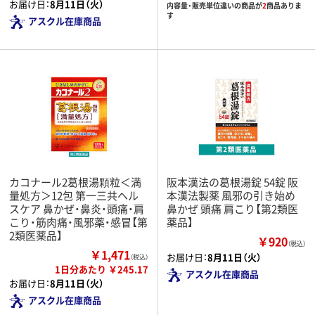
お届け日：
8月11日（火）
内容量・販売単位違いの商品が
2
商品ありま
す
アスクル在庫商品
カコナール2葛根湯顆粒＜満
阪本漢法の葛根湯錠 54錠 阪
量処方＞12包 第一三共ヘル
本漢法製薬 風邪の引き始め
スケア 鼻かぜ・鼻炎・頭痛・肩
鼻かぜ 頭痛 肩こり【第2類医
こり・筋肉痛・風邪薬・感冒【第
薬品】
2類医薬品】
￥920
（税込）
￥1,471
お届け日：
8月11日（火）
（税込）
1日分あたり ￥245.17
アスクル在庫商品
お届け日：
8月11日（火）
アスクル在庫商品