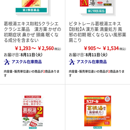
葛根湯エキス顆粒Sクラシエ
ビタトレール葛根湯エキス
クラシエ薬品 漢方薬 かぜの
【顆粒】A 漢方薬 満量処方 風
初期症状 鼻かぜ 頭痛 眠くな
邪の初期 眠くならない風邪薬
る成分を含まない
肩こり
￥1,293
￥2,560
￥905
￥1,534
お届け日：
8月11日（火）
お届け日：
8月11日（火）
アスクル在庫商品
アスクル在庫商品
内容量・販売単位違いの商品が
2
商品ありま
内容量・販売単位違いの商品が
2
商品ありま
す
す