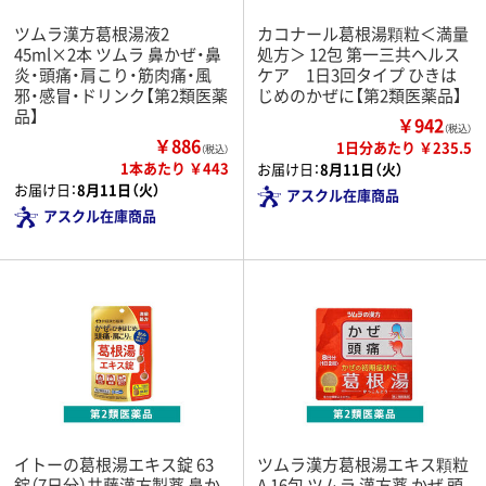
ツムラ漢方葛根湯液2
カコナール葛根湯顆粒＜満量
45ml×2本 ツムラ 鼻かぜ・鼻
処方＞ 12包 第一三共ヘルス
炎・頭痛・肩こり・筋肉痛・風
ケア 1日3回タイプ ひきは
邪・感冒・ドリンク【第2類医薬
じめのかぜに【第2類医薬品】
品】
￥942
（税込）
￥886
1日分あたり ￥235.5
（税込）
1本あたり ￥443
お届け日：
8月11日（火）
お届け日：
8月11日（火）
アスクル在庫商品
アスクル在庫商品
イトーの葛根湯エキス錠 63
ツムラ漢方葛根湯エキス顆粒
錠（7日分）井藤漢方製薬 鼻か
A 16包 ツムラ 漢方薬 かぜ 頭