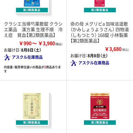
クラシエ当帰芍薬散錠 クラシ
命の母 メグリビa 加味逍遥散
エ薬品 漢方薬 生理不順 冷
（かみしょうようさん） 四物湯
え症 貧血【第2類医薬品】
（しもつとう） 168錠 小林製薬
【第2類医薬品】
￥990
￥3,980
￥3,680
お届け日：
8月8日（土）
（税込）
お届け日：
8月8日（土）
アスクル在庫商品
アスクル在庫商品
内容量・販売単位違いの商品が
2
商品ありま
す