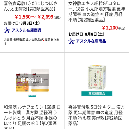
喜谷實母散（きだにじつぼさ
女神散エキス細粒G「コタロ
ん）太田胃散【第2類医薬品】
ー」 18包 小太郎漢方製薬 更年
期障害 血の道症 神経症 月経
￥1,560
￥2,699
不順【第2類医薬品】
お届け日：
8月8日（土）
￥2,200
（税込）
アスクル在庫商品
お届け日：
8月8日（土）
内容量・販売単位違いの商品が
2
商品ありま
アスクル在庫商品
す
和漢箋 ルナフェミン 168錠 ロ
喜谷實母散 5日分 キタニ 漢方
ート製薬 漢方薬 温経湯 う
薬 更年期障害 血の道症 月経
んけいとう 月経不順 手足の
不順 冷え症 実母散【第2類医
ほてり 足腰の冷え【第2類医
薬品】
薬品】