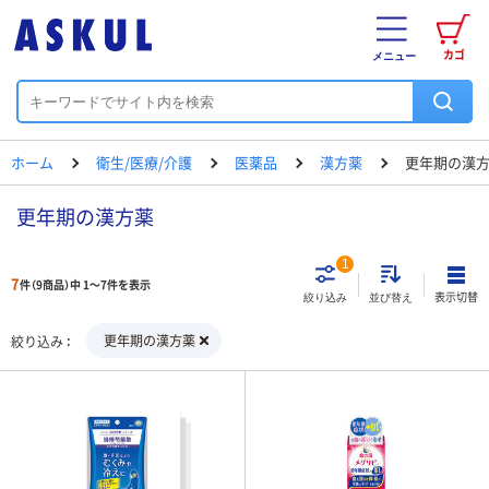
カゴ
メニュー
ホーム
衛生/医療/介護
医薬品
漢方薬
更年期の漢
更年期の漢方薬
1
7
件（9商品）中 1～7件を表示
表示切替
絞り込み
並び替え
更年期の漢方薬
絞り込み