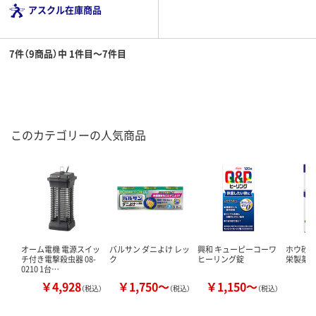
アスクル在庫商品
7件（9商品）中 1件目～7件目
このカテゴリーの人気商品
オーム電機 電源スイッ
バルサン ダニよけ レッ
興和 キューピーコーワ
ホウ砂（結
チ付き電撃殺虫器 08-
ク
ヒーリング錠
栄製薬 
0210 1台…
￥4,928
￥1,750～
￥1,150～
￥
（税込）
（税込）
（税込）