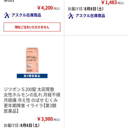
￥1,483
（税込）
￥4,200
お届け日：
8月8日（土）
（税込）
アスクル在庫商品
アスクル在庫商品
現在ご注文いただけません
ジツボンＳ200錠 太田胃散
女性ホルモンの乱れ 月経不順
月経痛 冷え性 のぼせ むくみ
更年期障害 イライラ【第3類
医薬品】
￥3,980
（税込）
お届け日：
8月8日（土）