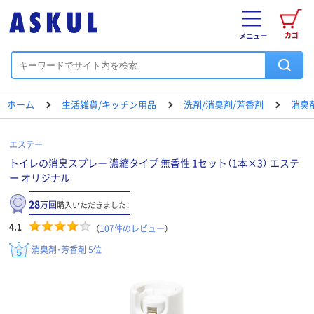
カゴ
メニュー
ホーム
生活雑貨/キッチン用品
洗剤/消臭剤/芳香剤
消臭
エステー
トイレの消臭スプレー 濃縮タイプ 無香性 1セット（1本×3） エステ
ー オリジナル
28
万回
購入いただきました！
4.1
（
107
件のレビュー
）
消臭剤・芳香剤 5位