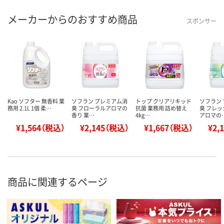
メーカーからのおすすめ商品
スポンサー
Kao ソフター 無香料 業
ソフラン プレミアム消
トップ クリアリキッド
ソフラン
務用 2.1L 1個 柔…
臭 フローラルアロマの
抗菌 業務用 詰め替え
臭 フレ
香り 業…
4kg…
アロマの
¥1,564（税込）
¥2,145（税込）
¥1,667（税込）
¥2,
商品に関連するページ