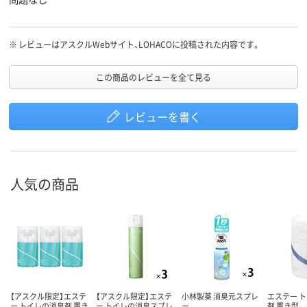
※
レビューはアスクルWebサイト、LOHACOに投稿された内容です。
この商品のレビューを全て見る
レビューを書く
人気の商品
【アスクル限定】エステ
【アスクル限定】エステ
小林製薬 消臭元スプレ
エステー 
ー トイレの消臭剤 置き
ー トイレの消臭スプレ
ー
剤 置き型