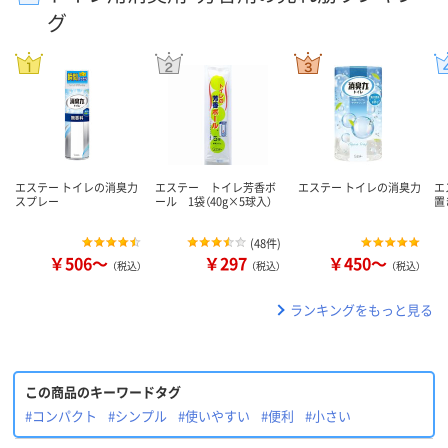
グ
エステー トイレの消臭力
エステー トイレ芳香ボ
エステー トイレの消臭力
エ
スプレー
ール 1袋（40g×5球入）
置
(
48件
)
￥506～
￥297
￥450～
（税込）
（税込）
（税込）
ランキングをもっと見る
この商品のキーワードタグ
#コンパクト
#シンプル
#使いやすい
#便利
#小さい