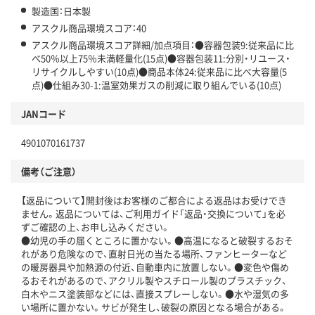
製造国：日本製
アスクル商品環境スコア：40
アスクル商品環境スコア詳細/加点項目：●容器包装9:従来品に比
べ50％以上75％未満軽量化(15点)●容器包装11:分別・リユース・
リサイクルしやすい(10点)●商品本体24:従来品に比べ大容量(5
点)●仕組み30-1:温室効果ガスの削減に取り組んでいる(10点)
JANコード
4901070161737
備考（ご注意）
【返品について】開封後はお客様のご都合による返品はお受けでき
ません。返品については、ご利用ガイド「返品・交換について」を必
ずご確認の上、お申し込みください。
●幼児の手の届くところに置かない。●高温になると破裂するおそ
れがあり危険なので、直射日光の当たる場所、ファンヒーターなど
の暖房器具や加熱源の付近、自動車内に放置しない。●変色や傷め
るおそれがあるので、アクリル製やスチロール製のプラスチック、
白木やニス塗装部などには、直接スプレーしない。●水や湿気の多
い場所に置かない。サビが発生し、破裂の原因となる場合がある。