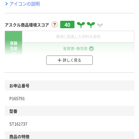
アイコンの説明
40
アスクル商品環境スコア
環境に配慮した材料を使用
容器
包装
省資源・無包装
詳しく見る
分別・リサイクルしやすい設計
環境に配慮した材料を使用
商品
お申込番号
本体
省資源・省エネ・節水
P165791
分別・リサイクルしやすい設計
型番
独自の回収スキームがある
ST161737
仕組
アスクルで資源循環している
商品の特徴