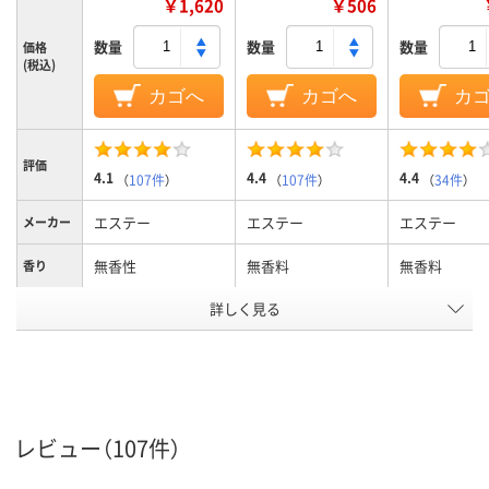
￥1,620
￥506
数量
数量
数量
価格
(税込)
カゴへ
カゴへ
カ
評価
4.1
4.4
4.4
（
107件
）
（
107件
）
（
34件
）
エステー
エステー
エステー
メーカー
無香性
無香料
無香料
香り
詳しく見る
トイレ用
トイレ用
トイレ用
用途
アスクル
商品環境
40
20
10
スコア
レビュー（107件）