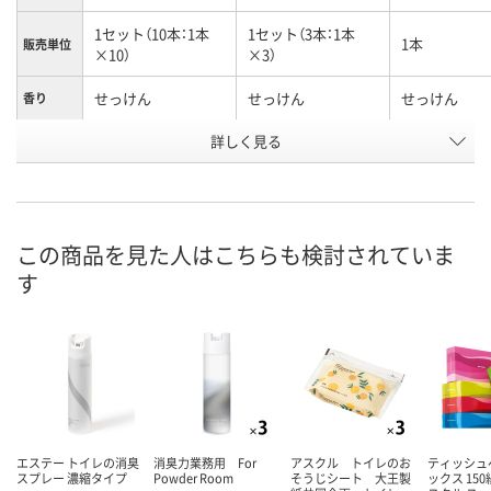
1セット（10本：1本
1セット（3本：1本
1本
販売単位
×10）
×3）
せっけん
せっけん
せっけん
香り
お申込番
詳しく見る
U607742
J308363
J295433
号
あり
あり
あり
在庫
8月8日（土）
8月8日（土）
8月8日（土）
お届け日
この商品を見た人はこちらも検討されていま
す
数量
数量
数量
カゴへ
カゴへ
カ
エステー トイレの消臭
消臭力業務用 For
アスクル トイレのお
ティッシュ
スプレー 濃縮タイプ
Powder Room
そうじシート 大王製
ックス 150