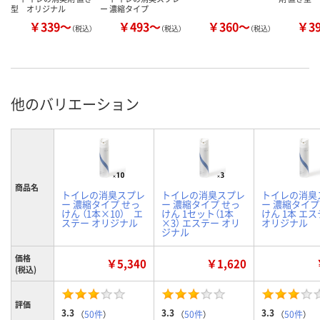
型 オリジナル
ー 濃縮タイプ
￥339～
￥493～
￥360～
￥3
（税込）
（税込）
（税込）
他のバリエーション
商品名
トイレの消臭スプレ
トイレの消臭スプレ
トイレの消臭
ー 濃縮タイプ せっ
ー 濃縮タイプ せっ
ー 濃縮タイプ
けん （1本×10） エ
けん 1セット（1本
けん 1本 エ
ステー オリジナル
×3） エステー オリ
オリジナル
ジナル
価格
￥5,340
￥1,620
(税込)
評価
3.3
3.3
3.3
（
50件
）
（
50件
）
（
50件
）