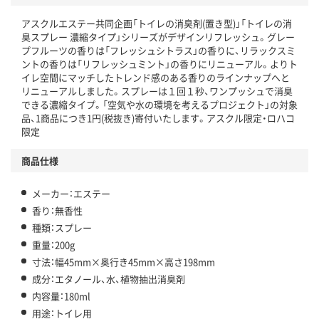
温室効果ガスなどの削減
アスクルエステー共同企画「トイレの消臭剤(置き型)」「トイレの消
この商品の環境配慮ポイントです。下記商品詳細「
臭スプレー 濃縮タイプ」シリーズがデザインリフレッシュ。グレー
アスクル商品環境スコア詳細／加点項目
」で確認できます。
プフルーツの香りは「フレッシュシトラス」の香りに、リラックスミ
ントの香りは「リフレッシュミント」の香りにリニューアル。よりト
イレ空間にマッチしたトレンド感のある香りのラインナップへと
リニューアルしました。スプレーは１回１秒、ワンプッシュで消臭
できる濃縮タイプ。「空気や水の環境を考えるプロジェクト」の対象
品、1商品につき1円(税抜き)寄付いたします。アスクル限定・ロハコ
限定
商品仕様
メーカー：エステー
香り：無香性
種類：スプレー
重量：200g
寸法：幅45mm×奥行き45mm×高さ198mm
成分：エタノール、水、植物抽出消臭剤
内容量：180ml
用途：トイレ用