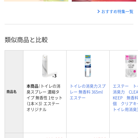
おすすめ特集一覧
類似商品と比較
本商品：
トイレの消
トイレの消臭力スプ
エステー ト
臭スプレー 濃縮タ
レー 無香料 365ml
消臭力 CLEA
商品名
イプ 無香性 1セット
エステー
KEEP 無香
（1本×3） エステー
個 クリア
オリジナル
トイレ用消臭