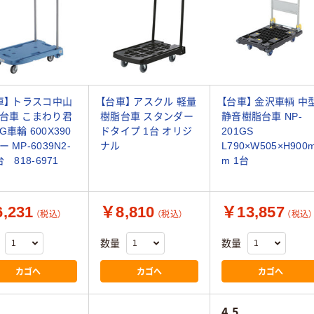
車】 トラスコ中山
【台車】 アスクル 軽量
【台車】 金沢車輌 中
台車 こまわり君
樹脂台車 スタンダー
静音樹脂台車 NP-
G車輪 600X390
ドタイプ 1台 オリジ
201GS
 MP-6039N2-
ナル
L790×W505×H900
台 818-6971
m 1台
,231
￥8,810
￥13,857
（税込）
（税込）
（税込）
数量
数量
カゴへ
カゴへ
カゴへ
4.5