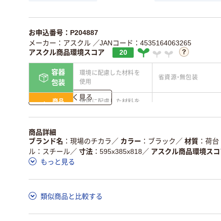
お申込番号：P204887
メーカー：アスクル
／JANコード：4535164063265
アスクル商品環境スコア
20
容器
環境に配慮した材料を
省資源・無包装
使用
包装
詳しく見る
商品
環境に配慮した材料を
省資源・省エネ・節水
本体
使用
独自の回収スキームが
アスクルで資源循環し
商品詳細
仕組
ある
ている
ブランド名
現場のチカラ
／
カラー
ブラック
／
材質
荷台
ル：スチール
／
寸法
595x385x818
／
アスクル商品環境スコ
この商品の環境配慮ポイントです。詳しくはページ下部の商品
もっと見る
ア詳細／加点項目
」で確認できます。
類似商品と比較する