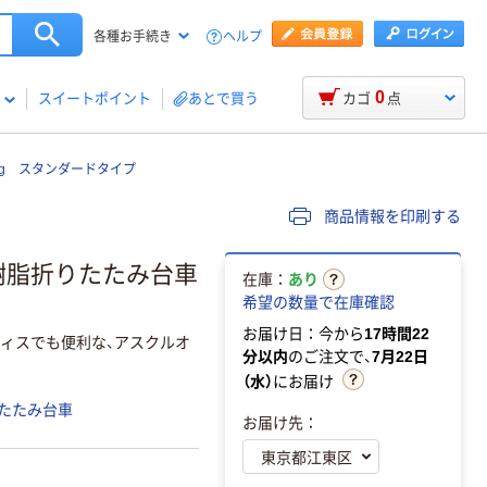
ヘルプ
各種お手続き
0
スイートポイント
あとで買う
カゴ
点
kg スタンダードタイプ
商品情報を印刷する
型樹脂折りたたみ台車
在庫：
あり
希望の数量で在庫確認
お届け日：今から
17時間22
フィスでも便利な、アスクルオ
分以内
のご注文で、
7月22日
（水）
にお届け
たたみ台車
お届け先：