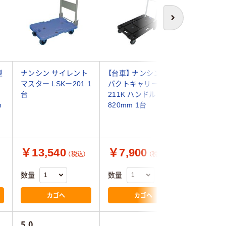
次へ
型
ナンシン サイレント
【台車】 ナンシン コン
現場のチ
マスター LSKー201 1
パクトキャリー CCー
台車（ハ
台
211K ハンドル高
たみ） 
m
820mm 1台
ド 150
ジナル
￥13,540
￥7,900
￥5,9
（税込）
（税込）
数量
数量
数量
カゴへ
カゴへ
5.0