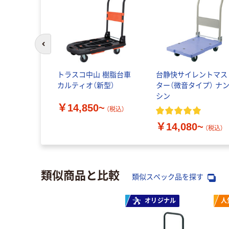
前のスライドへ
トラスコ中山 樹脂台車
台静快サイレントマス
カルティオ（新型）
ター（微音タイプ） ナ
シン
￥14,850~
（税込）
￥14,080~
（税込）
類似商品と比較
類似スペック品を探す
オリジナル
人