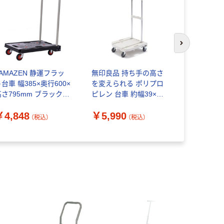
次のスライド
YAMAZEN 静運フラッ
無印良品 持ち手の高さ
折りたたみ台
台車 幅385×奥行600×
を変えられる ポリプロ
お手軽
さ795mm ブラック 1
ピレン 台車 約幅39×奥
台（直送品）
44×高さ62～87.5cm 良
￥5,280
￥4,848
￥5,990
品計画
（税込）
（税込）
オ