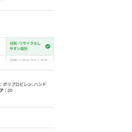
分別・リサイクルし
やすい設計
分別・リサイクルしやす
い設計
温室効果ガスなどの
削減
：ポリプロピレン、ハンド
ア
20
詳細「
アスクル商品環境スコ