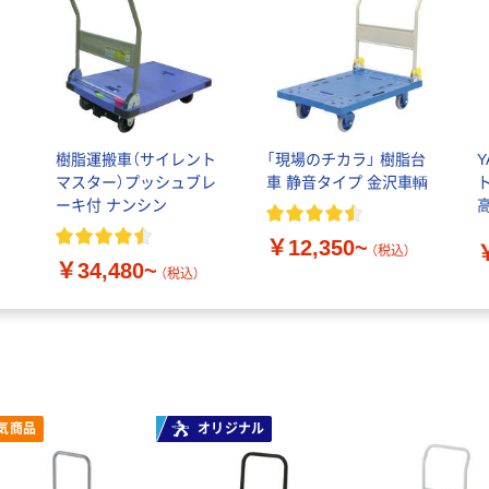
樹脂運搬車（サイレント
「現場のチカラ」 樹脂台
ン
マスター）プッシュブレ
車 静音タイプ 金沢車輌
ト
ーキ付 ナンシン
高
￥12,350~
（税込）
￥34,480~
（税込）
気商品
オリジナル