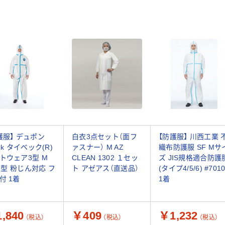
護服】 デュポン
白衣3点セット（面フ
【防護服】 川西工業 
ek タイベック(R)
ァスナー） M AZ
織布防護服 SF Mサ
トウェア3型 M
CLEAN 1302 １セッ
ズ JIS規格適合防護
II型 粉じん対応 フ
ト アゼアス（直送品）
(タイプ4/5/6) #701
付 1着
1着
,840
￥409
￥1,232
（税込）
（税込）
（税込）