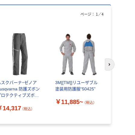
ページ：
1
／
4
次のスライド
ハスクバーナ・ゼノア
3M[[TM]]リユーザブル
アズワン 
usqvarna 防護ズボン
塗装用防護服“50425”
ョンガウン
プロテクティブズボン
￥11,885~
￥12,64
ー2E S46 529519446
（税込）
￥14,317
着 466-2460（直送品）
（税込）