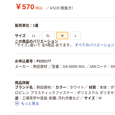
￥570
／￥519（税抜き）
（税込）
販売単位：1着
LL
EL
M
L
サイズ
この商品のバリエーション
「サイズ」違いで 全4商品 あります。
すべてのバリエーション
お申込番号：P225177
メーカー：熱田資材
／型番：GA-6000-A01
／JANコード：493
商品詳細
ブランド名
熱田資材
／
カラー
ホワイト
／
材質
本体：ポ
ロピレン プラスティックファスナー：ポリエステル ポリオキ
途
工場見学や塗装、粉塵、汚れ作業など
／
サイズ
M
もっと見る