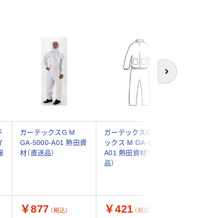
アウト
次へ
不
ガーテックスG M
ガーテックスG スラ
【アウト
イ
GA-5000-A01 熱田資
ックス M GA-6200-
服】 熱田
服
材（直送品）
A01 熱田資材（直送
オール M 
0
品）
着
￥877
￥421
￥431
（税込）
（税込）