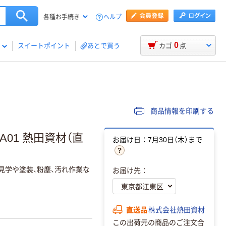
ヘルプ
各種お手続き
0
スイートポイント
あとで買う
カゴ
点
商品情報を印刷する
-A01 熱田資材（直
お届け日：7月30日（木）まで
見学や塗装、粉塵、汚れ作業な
お届け先：
直送品
株式会社熱田資材
この出荷元の商品のご注文合