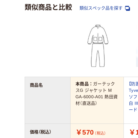
類似商品と比較
類似スペック品を探す
本商品：
ガーテック
【防
商品名
スG ジャケット M
Tyv
GA-6000-A01 熱田資
ソフ
材（直送品）
白 I
ード
￥570
￥1
価格（税込）
（税込）