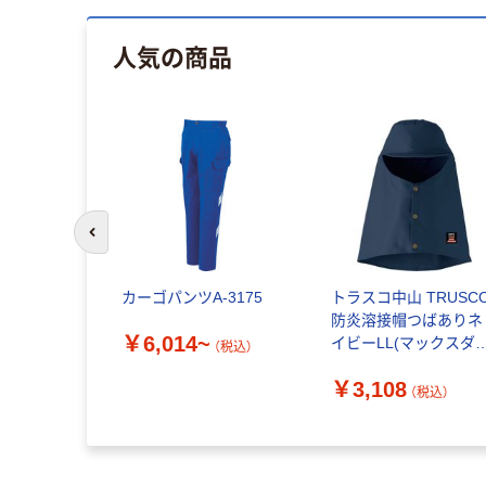
人気の商品
前のスライドへ
・ゼノア
カーゴパンツA-3175
トラスコ中山 TRUSC
a 防護ズボン
防炎溶接帽つばありネ
￥6,014~
ィブズボン
イビーLL(マックスダ
（税込）
529518953
ナ) APB-1001LL NV 
￥3,108
67（直送品）
380-9476（直送品）
（税込）
（税込）