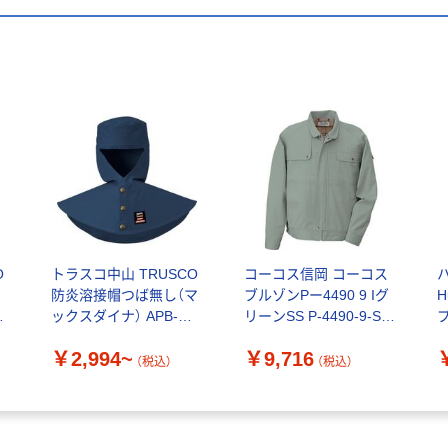
O
トラスコ中山 TRUSCO
コーコス信岡 コーコス
防炎溶接帽つば無し（マ
ブルゾンPー4490 9 Iグ
H
イ
ックスダイナ） APB-
リーンSS P-4490-9-SS
1枚
1006
1枚 854-5064（直送品）
C
￥2,994~
￥9,716
1
（税込）
（税込）