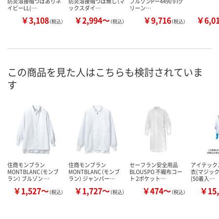
防炎溶接帽つばありネ
防炎溶接帽つば無し（マ
ブルゾンPー4490 9 Iグ
イビーLL(…
ックスダイ…
リーン…
￥3,108
￥2,994～
￥9,716
￥6,0
（税込）
（税込）
（税込）
この商品を見た人はこちらも検討されていま
す
住商モンブラン
住商モンブラン
セーフラン安全用品
アイテック
MONTBLANC（モンブ
MONTBLANC（モンブ
BLOUSPO 不織布コー
衣(マジック
ラン） ブルゾン …
ラン） ジャンパー…
ト 2ポケット…
(50着入…
￥1,527～
￥1,727～
￥474～
￥15,
（税込）
（税込）
（税込）