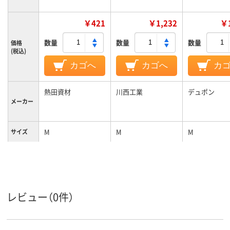
￥421
￥1,232
￥1
数量
数量
数量
価格
(税込)
カゴへ
カゴへ
カ
熱田資材
川西工業
デュポン
メーカー
M
M
M
サイズ
レビュー（0件）