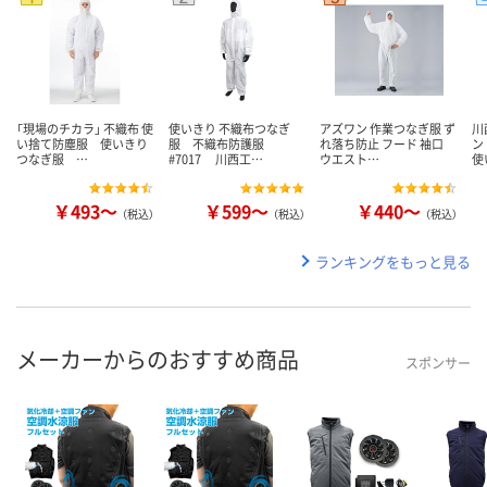
「現場のチカラ」 不織布 使
使いきり 不織布つなぎ
アズワン 作業つなぎ服 ず
川
い捨て防塵服 使いきり
服 不織布防護服
れ落ち防止 フード 袖口
ン
つなぎ服 …
#7017 川西工…
ウエスト…
使
￥493～
￥599～
￥440～
（税込）
（税込）
（税込）
ランキングをもっと見る
メーカーからのおすすめ商品
スポンサー