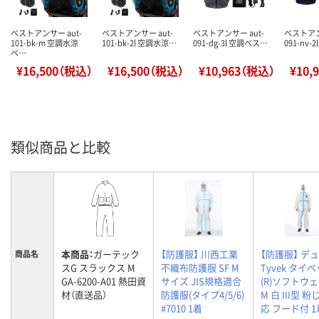
ベストアンサー aut-
ベストアンサー aut-
ベストアンサー aut-
ベストアン
101-bk-m 空調水涼
101-bk-2l 空調水涼…
091-dg-3l 空調ベス…
091-nv-
ベ…
¥16,500（税込）
¥16,500（税込）
¥10,963（税込）
¥10,
類似商品と比較
本商品：
ガーテック
【防護服】 川西工業
【防護服】 デ
商品名
スG スラックス M
不織布防護服 SF M
Tyvek タイ
GA-6200-A01 熱田資
サイズ JIS規格適合
(R)ソフトウ
材（直送品）
防護服(タイプ4/5/6)
M 白 III型 
#7010 1着
応 フード付 1